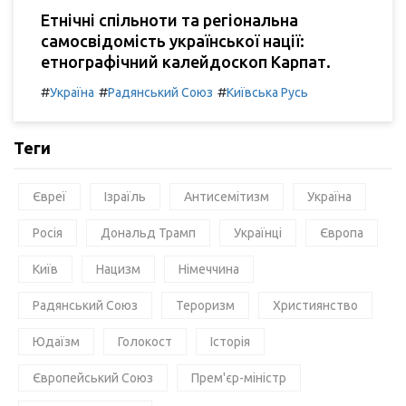
Етнічні спільноти та регіональна
самосвідомість української нації:
етнографічний калейдоскоп Карпат.
#
#
#
Україна
Радянський Союз
Київська Русь
Теги
Євреї
Ізраїль
Антисемітизм
Україна
Росія
Дональд Трамп
Українці
Європа
Київ
Нацизм
Німеччина
Радянський Союз
Тероризм
Християнство
Юдаїзм
Голокост
Історія
Європейський Союз
Прем'єр-міністр