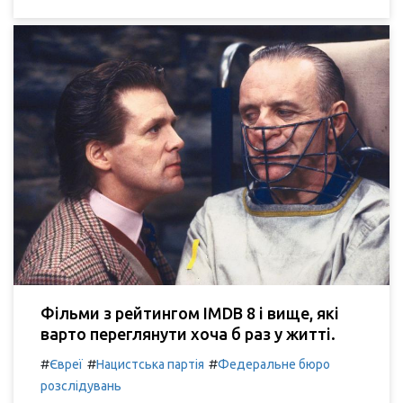
Фільми з рейтингом IMDB 8 і вище, які
варто переглянути хоча б раз у житті.
#
#
#
Євреї
Нацистська партія
Федеральне бюро
розслідувань