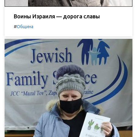
Воины Израиля — дорога славы
#
Община