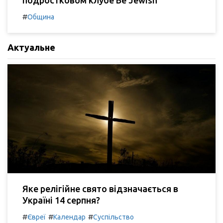
#
Община
Актуальне
Яке релігійне свято відзначається в
Україні 14 серпня?
#
#
#
Євреї
Календар
Суспільство