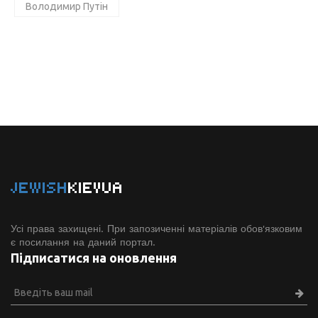
Володимир Путін
JEWISH
KIEVUA
Усі права захищені. При запозиченні матеріалів обов'язковим
є посилання на даний портал.
Підписатися на оновлення