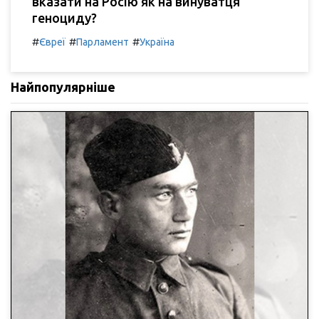
вказати на Росію як на винуватця
геноциду?
#
#
#
Євреї
Парламент
Україна
Найпопулярніше