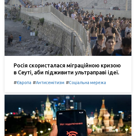
Росія скористалася міграційною кризою
в Сеуті, аби підживити ультраправі ідеї.
#
#
#
Європа
Антисемітизм
Соціальна мережа