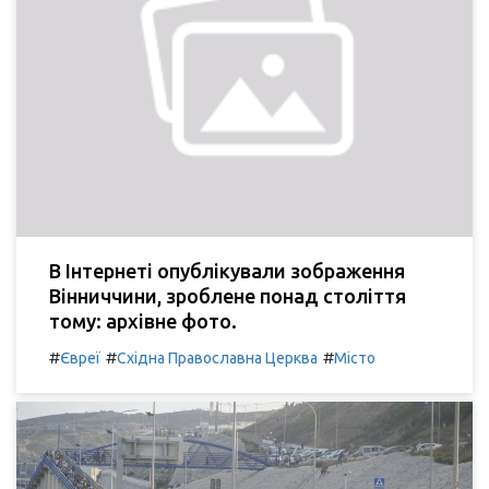
В Інтернеті опублікували зображення
Вінниччини, зроблене понад століття
тому: архівне фото.
#
#
#
Євреї
Східна Православна Церква
Місто