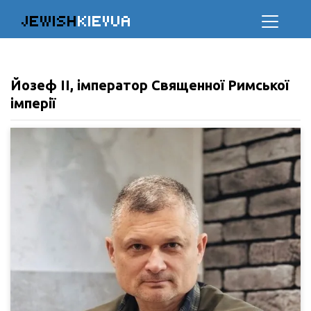
JEWISH
KIEVUA
Йозеф II, імператор Священної Римської
імперії