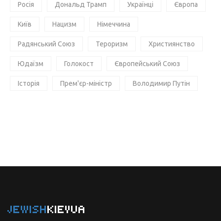
Росія
Дональд Трамп
Українці
Європа
Київ
Нацизм
Німеччина
Радянський Союз
Тероризм
Християнство
Юдаїзм
Голокост
Європейський Союз
Історія
Прем'єр-міністр
Володимир Путін
JEWISH
KIEVUA