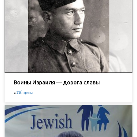
Воины Израиля — дорога славы
#
Община