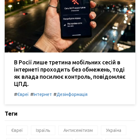
В Росії лише третина мобільних сесій в
інтернеті проходить без обмежень, тоді
як влада посилює контроль, повідомляє
ЦПД.
#
#
#
Євреї
Інтернет
Дезінформація
Теги
Євреї
Ізраїль
Антисемітизм
Україна