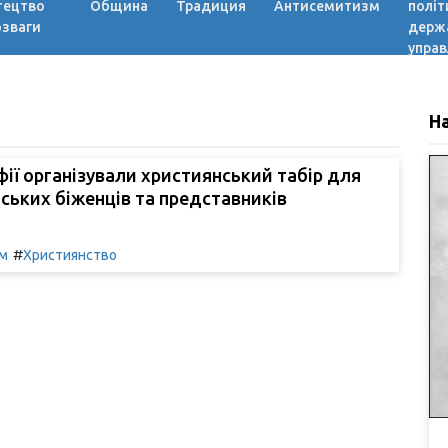
тецтво
Община
Традиция
Антисемитизм
політ
озваги
держ
управ
Н
ії організували християнський табір для
нських біженців та представників
#
м
Християнство