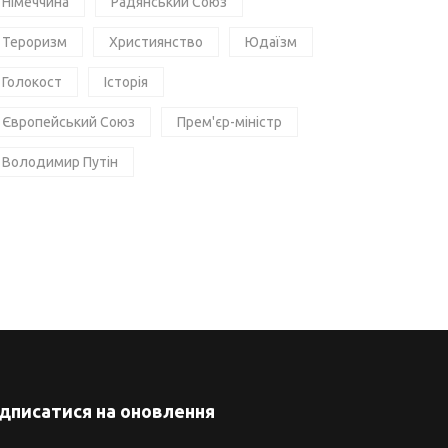
Німеччина
Радянський Союз
Тероризм
Християнство
Юдаїзм
Голокост
Історія
Європейський Союз
Прем'єр-міністр
Володимир Путін
ідписатися на оновлення