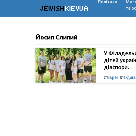
Політика
Мис
JEWISH
KIEVUA
та р
Йосип Слипий
У Філадельф
дітей украї
діаспори.
#
#
Євреї
Юдаїз