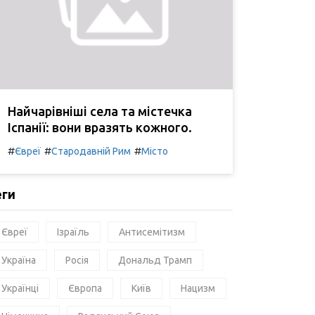
Найчарівніші села та містечка
Іспанії: вони вразять кожного.
#
#
#
Євреї
Стародавній Рим
Місто
еги
Євреї
Ізраїль
Антисемітизм
Україна
Росія
Дональд Трамп
Українці
Європа
Київ
Нацизм