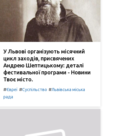
У Львові організують місячний
цикл заходів, присвячених
Андрею Шептицькому: деталі
фестивальної програми - Новини
Твоє місто.
#
#
#
Євреї
Суспільство
Львівська міська
рада