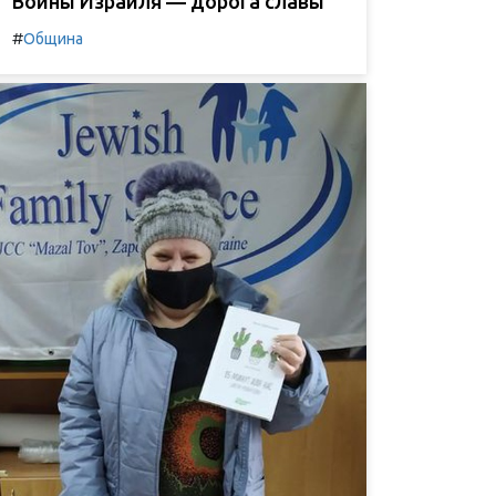
Воины Израиля — дорога славы
#
Община