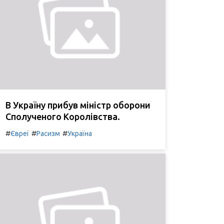
В Україну прибув міністр оборони
Сполученого Королівства.
#
#
#
Євреї
Расизм
Україна