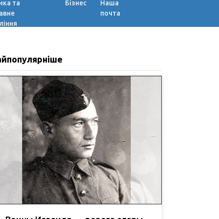
ика та
Бізнес
Наша
авне
почта
ління
айпопулярніше