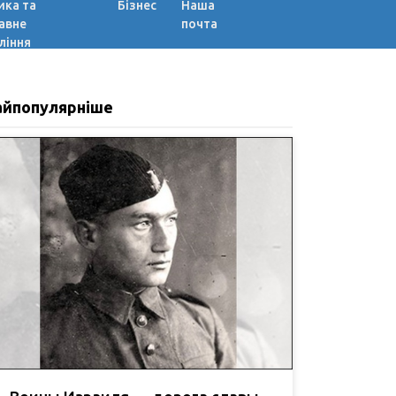
ика та
Бізнес
Наша
авне
почта
ління
айпопулярніше