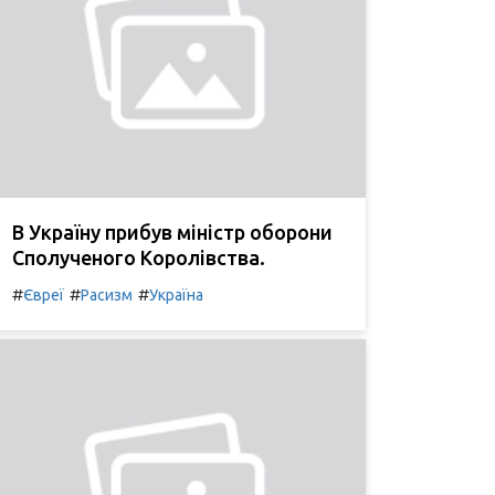
В Україну прибув міністр оборони
Сполученого Королівства.
#
#
#
Євреї
Расизм
Україна