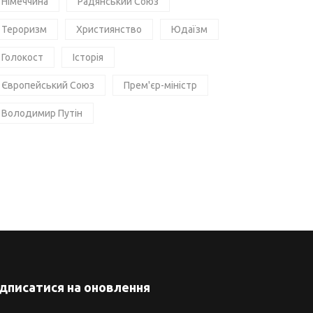
Німеччина
Радянський Союз
Тероризм
Християнство
Юдаїзм
Голокост
Історія
Європейський Союз
Прем'єр-міністр
Володимир Путін
ідписатися на оновлення