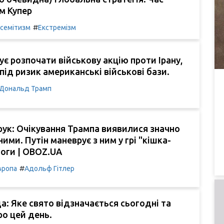
м Купер
#
семітизм
Екстремізм
нує розпочати військову акцію проти Ірану,
під ризик американські військові бази.
Дональд Трамп
рук: Очікування Трампа виявилися значно
ими. Путін маневрує з ним у грі "кішка-
оги | OBOZ.UA
#
вропа
Адольф Гітлер
а: Яке свято відзначається сьогодні та
ро цей день.