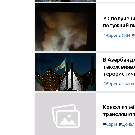
У Сполучен
потужний ви
#
#
#
Євреї
CNN
В Азербайдж
також вияв
терористичн
#
#
Євреї
Ізраїл
Конфлікт мі
трансляція т
#
#
Євреї
Донал