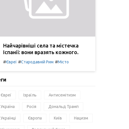
Найчарівніші села та містечка
Іспанії: вони вразять кожного.
#
#
#
Євреї
Стародавній Рим
Місто
еги
Євреї
Ізраїль
Антисемітизм
Україна
Росія
Дональд Трамп
Українці
Європа
Київ
Нацизм