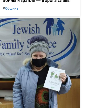
Воины Израиля — дорога славы
#
Община