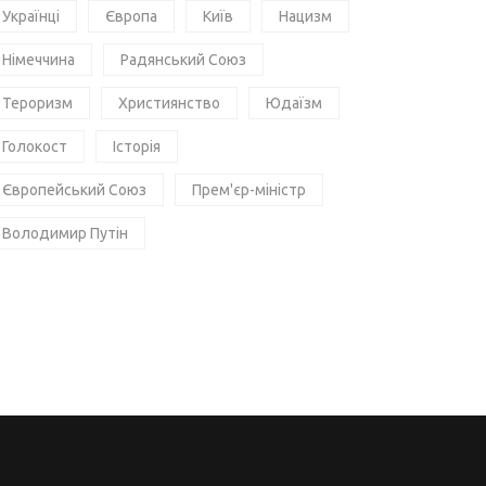
Українці
Європа
Київ
Нацизм
Німеччина
Радянський Союз
Тероризм
Християнство
Юдаїзм
Голокост
Історія
Європейський Союз
Прем'єр-міністр
Володимир Путін