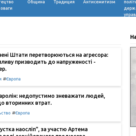
тецтво
Община
Традиция
Антисемитизм
політ
озваги
держ
управ
Н
чені Штати перетворюються на агресора:
пливу призводить до напруженості -
ер.
#
м
Європа
аролін: недопустимо зневажати людей,
до вторинних втрат.
#
ьство
Європа
устка наосліп", за участю Артема
 ролі асоційованого продюсера,