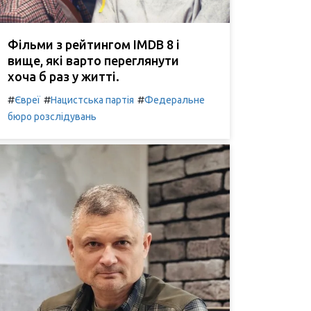
Фільми з рейтингом IMDB 8 і
вище, які варто переглянути
хоча б раз у житті.
#
#
#
Євреї
Нацистська партія
Федеральне
бюро розслідувань