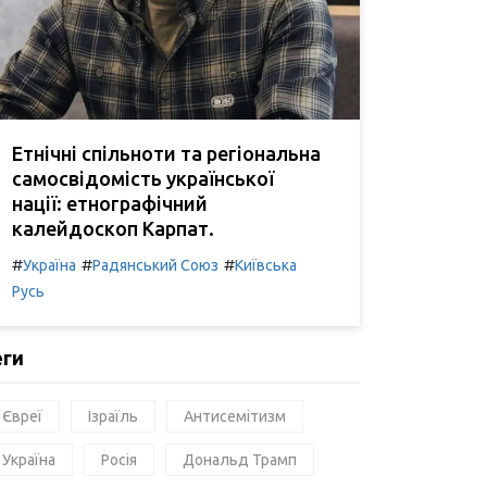
Етнічні спільноти та регіональна
самосвідомість української
нації: етнографічний
калейдоскоп Карпат.
#
#
#
Україна
Радянський Союз
Київська
Русь
еги
Євреї
Ізраїль
Антисемітизм
Україна
Росія
Дональд Трамп