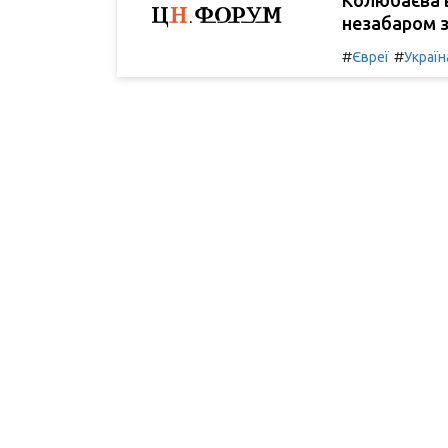
незабаром з
#
#
Євреї
Україн