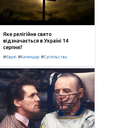
Яке релігійне свято
відзначається в Україні 14
серпня?
#
#
#
Євреї
Календар
Суспільство