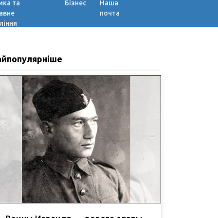
ика та
Бізнес
Наша
авне
почта
ління
айпопулярніше