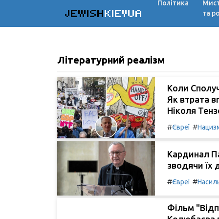
Політика
Мис
JEWISH
KIEVUA
та р
Літературний реалізм
Коли Сполу
Як втрата в
Ніколя Тенз
#
#
Євреї
Нациз
Кардинал П
зводячи їх 
#
#
Євреї
Насил
Фільм "Відп
Колюбаєва в