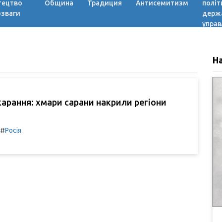
тецтво
Община
Традиция
Антисемитизм
політ
озваги
держ
управ
Н
карання: хмари сарани накрили регіони
)
#
Росія