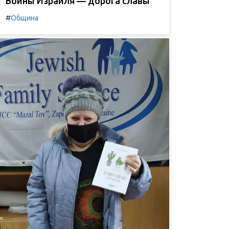
Воины Израиля — дорога славы
#
Община