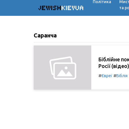
Політика
Мис
JEWISH
KIEVUA
та р
Саранча
Біблійне по
Росії (відео
#
#
Євреї
Біблія