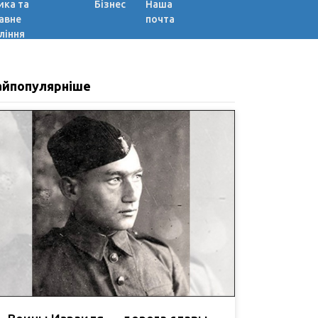
ика та
Бізнес
Наша
авне
почта
ління
айпопулярніше