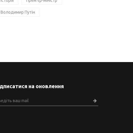
Історія
Прем'єр-міністр
Володимир Путін
ідписатися на оновлення