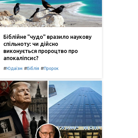
Біблійне "чудо" вразило наукову
спільноту: чи дійсно
виконується пророцтво про
апокаліпсис?
#
#
#
Юдаїзм
Біблія
Пророк