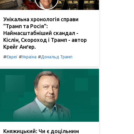
Унікальна хронологія справи
"Трамп та Росія":
Наймасштабніший скандал -
Кіслін, Скороход і Трамп - автор
Крейг Анґер.
#
#
#
Євреї
Україна
Дональд Трамп
Княжицький: Чи є доцільним