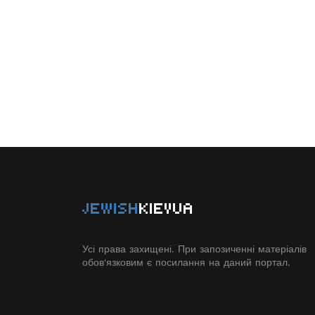
JEWISH
KIEVUA
Усі права захищені. При запозиченні матеріалів
обов'язковим є посилання на даний портал.