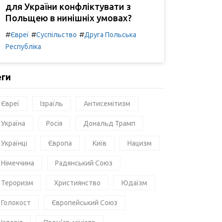
для України конфліктувати з
Польщею в нинішніх умовах?
#
#
#
Євреї
Суспільство
Друга Польська
Республіка
еги
Євреї
Ізраїль
Антисемітизм
Україна
Росія
Дональд Трамп
Українці
Європа
Київ
Нацизм
Німеччина
Радянський Союз
Тероризм
Християнство
Юдаїзм
Голокост
Європейський Союз