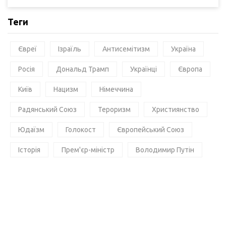
Теги
Євреї
Ізраїль
Антисемітизм
Україна
Росія
Дональд Трамп
Українці
Європа
Київ
Нацизм
Німеччина
Радянський Союз
Тероризм
Християнство
Юдаїзм
Голокост
Європейський Союз
Історія
Прем'єр-міністр
Володимир Путін