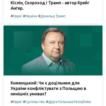
Кіслін, Скороход і Трамп - автор Крейг
Анґер.
#
#
#
Євреї
Україна
Дональд Трамп
Княжицький: Чи є доцільним для
України конфліктувати з Польщею в
нинішніх умовах?
#
#
#
Євреї
Суспільство
Друга Польська Республіка