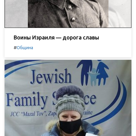
Воины Израиля — дорога славы
#
Община