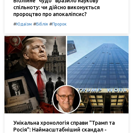
Біблійне "чудо" вразило наукову
спільноту: чи дійсно виконується
пророцтво про апокаліпсис?
#
#
#
Юдаїзм
Біблія
Пророк
Унікальна хронологія справи "Трамп та
Росія": Наймасштабніший скандал -