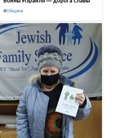
Воины Израиля — дорога славы
#
Община