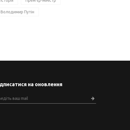
Історія
Прем'єр-міністр
Володимир Путін
ідписатися на оновлення