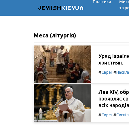
Політика
Мис
JEWISH
KIEVUA
та р
Меса (літургія)
Уряд Ізраїл
християн.
#
#
Євреї
Насил
Лев XIV, об
проявляє св
всіх народів
#
#
Євреї
Суспі