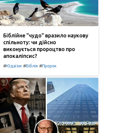
Біблійне "чудо" вразило наукову
спільноту: чи дійсно
виконується пророцтво про
апокаліпсис?
#
#
#
Юдаїзм
Біблія
Пророк