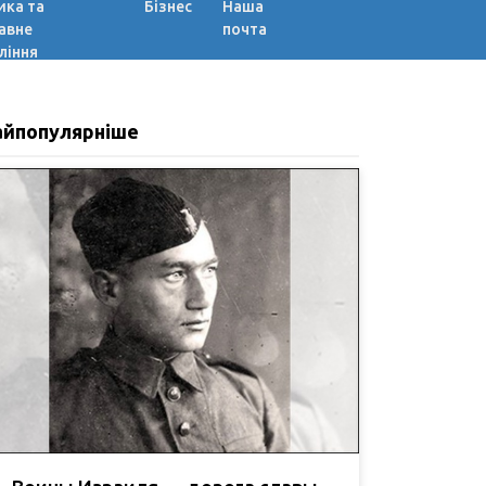
ика та
Бізнес
Наша
авне
почта
ління
айпопулярніше