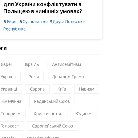
для України конфліктувати з
Польщею в нинішніх умовах?
#
#
#
Євреї
Суспільство
Друга Польська
Республіка
еги
Євреї
Ізраїль
Антисемітизм
Україна
Росія
Дональд Трамп
Українці
Європа
Київ
Нацизм
Німеччина
Радянський Союз
Тероризм
Християнство
Юдаїзм
Голокост
Європейський Союз