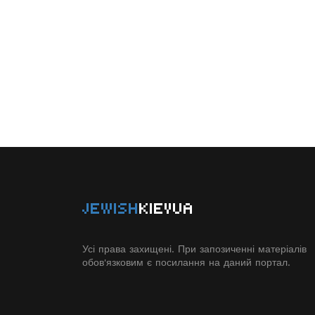
JEWISH
KIEVUA
Усі права захищені. При запозиченні матеріалів
обов'язковим є посилання на даний портал.