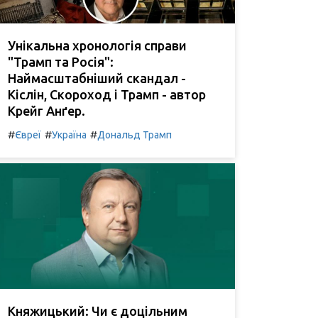
Унікальна хронологія справи
"Трамп та Росія":
Наймасштабніший скандал -
Кіслін, Скороход і Трамп - автор
Крейг Анґер.
#
#
#
Євреї
Україна
Дональд Трамп
Княжицький: Чи є доцільним