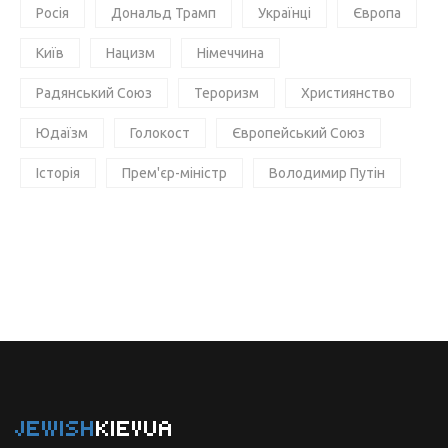
Росія
Дональд Трамп
Українці
Європа
Київ
Нацизм
Німеччина
Радянський Союз
Тероризм
Християнство
Юдаїзм
Голокост
Європейський Союз
Історія
Прем'єр-міністр
Володимир Путін
JEWISH
KIEVUA