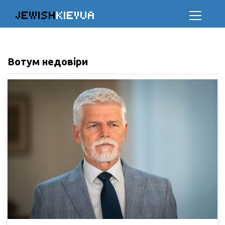
JEWISH
KIEVUA
Вотум недовіри