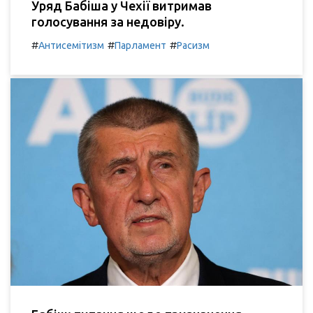
Уряд Бабіша у Чехії витримав
голосування за недовіру.
#
#
#
Антисемітизм
Парламент
Расизм