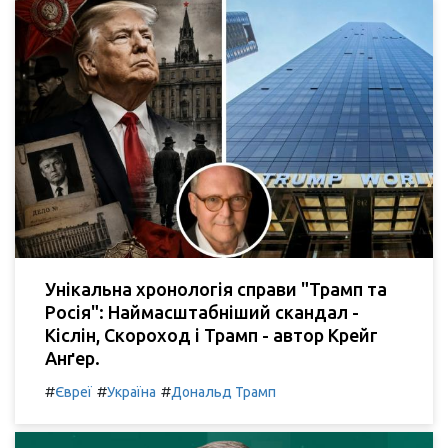
Унікальна хронологія справи "Трамп та
Росія": Наймасштабніший скандал -
Кіслін, Скороход і Трамп - автор Крейг
Анґер.
#
#
#
Євреї
Україна
Дональд Трамп