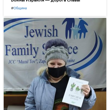
#
Община