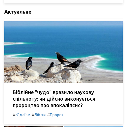
Актуальне
Біблійне "чудо" вразило наукову
спільноту: чи дійсно виконується
пророцтво про апокаліпсис?
#
#
#
Юдаїзм
Біблія
Пророк