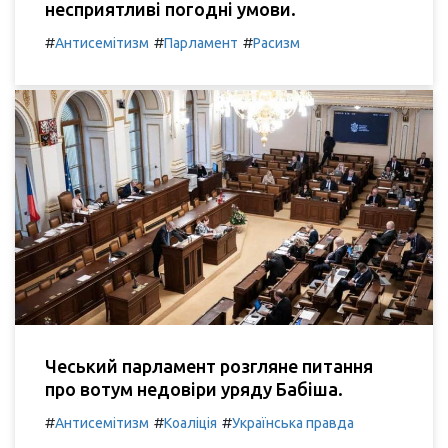
несприятливі погодні умови.
#
#
#
Антисемітизм
Парламент
Расизм
Чеський парламент розгляне питання
про вотум недовіри уряду Бабіша.
#
#
#
Антисемітизм
Коаліція
Українська правда