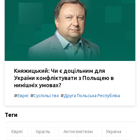
Княжицький: Чи є доцільним для
України конфліктувати з Польщею в
нинішніх умовах?
#
#
#
Євреї
Суспільство
Друга Польська Республіка
Теги
Євреї
Ізраїль
Антисемітизм
Україна