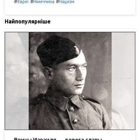
#
#
#
Євреї
Німеччина
Нацизм
Найпопулярніше
Воины Израиля — дорога славы