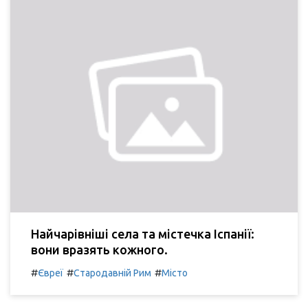
Найчарівніші села та містечка Іспанії:
вони вразять кожного.
#
#
#
Євреї
Стародавній Рим
Місто