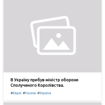
В Україну прибув міністр оборони
Сполученого Королівства.
#
#
#
Євреї
Расизм
Україна