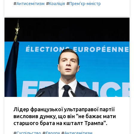
#
#
#
Антисемітизм
Коаліція
Прем'єр-міністр
Лідер французької ультраправої партії
висловив думку, що він "не бажає мати
старшого брата на кшталт Трампа".
#
#
#
Суспільство
Європа
Антисемітизм