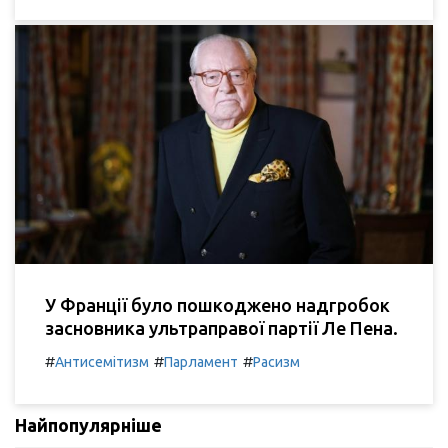
У Франції було пошкоджено надгробок
засновника ультраправої партії Ле Пена.
#
#
#
Антисемітизм
Парламент
Расизм
Найпопулярніше