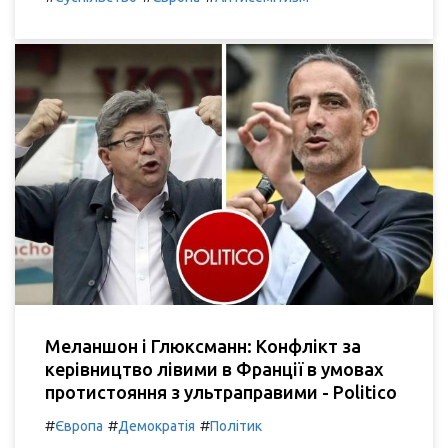
Меланшон і Глюксманн: Конфлікт за
керівництво лівими в Франції в умовах
протистояння з ультраправими - Politico
#
#
#
Європа
Демократія
Політик