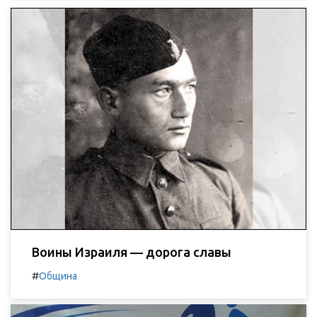
Воины Израиля — дорога славы
#
Община