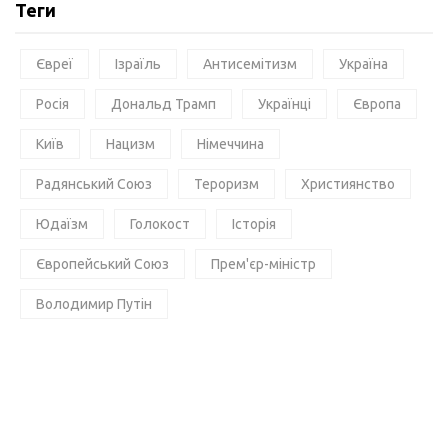
Теги
Євреї
Ізраїль
Антисемітизм
Україна
Росія
Дональд Трамп
Українці
Європа
Київ
Нацизм
Німеччина
Радянський Союз
Тероризм
Християнство
Юдаїзм
Голокост
Історія
Європейський Союз
Прем'єр-міністр
Володимир Путін