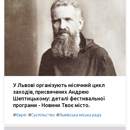
У Львові організують місячний цикл
заходів, присвячених Андрею
Шептицькому: деталі фестивальної
програми - Новини Твоє місто.
#
#
#
Євреї
Суспільство
Львівська міська рада