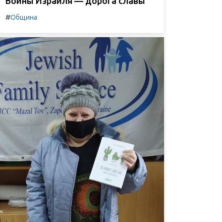
Воины Израиля — дорога славы
#
Община