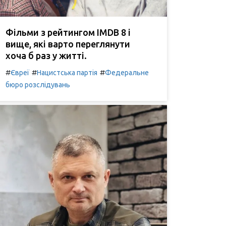
Фільми з рейтингом IMDB 8 і
вище, які варто переглянути
хоча б раз у житті.
#
#
#
Євреї
Нацистська партія
Федеральне
бюро розслідувань