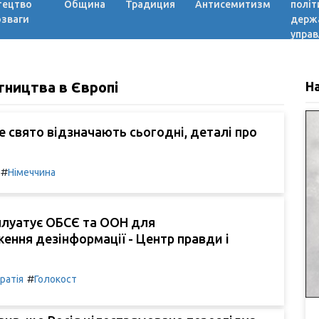
тецтво
Община
Традиция
Антисемитизм
політ
озваги
держ
управ
ітництва в Європі
Н
ке свято відзначають сьогодні, деталі про
#
Німеччина
плуатує ОБСЄ та ООН для
ння дезінформації - Центр правди і
#
ратія
Голокост