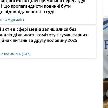
вив, що Росія цілеспрямовано переслідує
, і що пропагандисти повинні бути
до відповідальності в суді.
#
ост
Журналіст
 акти в сфері медіа залишилися без
Аналіз діяльності комітету з гуманітарних
ійних питань за другу половину 2025
#
льство
День (Київ)