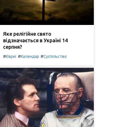
Яке релігійне свято
відзначається в Україні 14
серпня?
#
#
#
Євреї
Календар
Суспільство