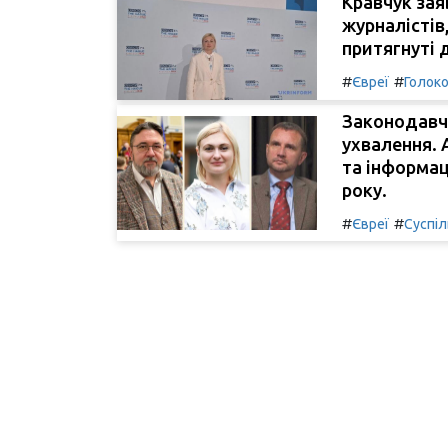
Кравчук зая
журналістів
притягнуті 
#
#
Євреї
Голок
Законодавчі
ухвалення. 
та інформац
року.
#
#
Євреї
Суспі