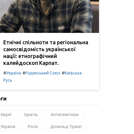
Етнічні спільноти та регіональна
самосвідомість української
нації: етнографічний
калейдоскоп Карпат.
#
#
#
Україна
Радянський Союз
Київська
Русь
еги
Євреї
Ізраїль
Антисемітизм
Україна
Росія
Дональд Трамп