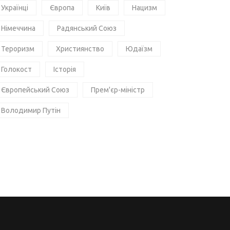
Українці
Європа
Київ
Нацизм
Німеччина
Радянський Союз
Тероризм
Християнство
Юдаїзм
Голокост
Історія
Європейський Союз
Прем'єр-міністр
Володимир Путін