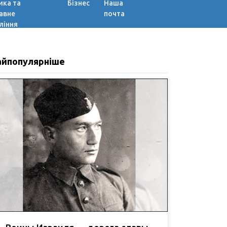
ика та
Бізнес
Наша
авне
почта
ління
айпопулярніше