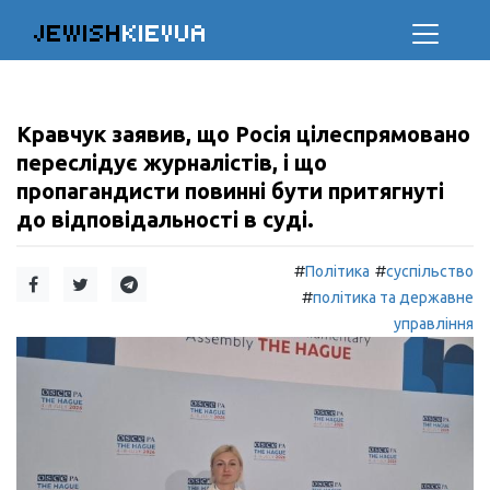
JEWISH
KIEVUA
Кравчук заявив, що Росія цілеспрямовано
переслідує журналістів, і що
пропагандисти повинні бути притягнуті
до відповідальності в суді.
#
#
Політика
суспільство
#
політика та державне
управління