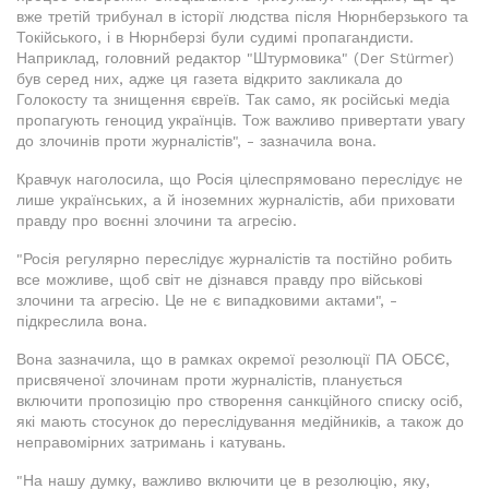
вже третій трибунал в історії людства після Нюрнберзького та
Токійського, і в Нюрнберзі були судимі пропагандисти.
Наприклад, головний редактор "Штурмовика" (Der Stürmer)
був серед них, адже ця газета відкрито закликала до
Голокосту та знищення євреїв. Так само, як російські медіа
пропагують геноцид українців. Тож важливо привертати увагу
до злочинів проти журналістів", - зазначила вона.
Кравчук наголосила, що Росія цілеспрямовано переслідує не
лише українських, а й іноземних журналістів, аби приховати
правду про воєнні злочини та агресію.
"Росія регулярно переслідує журналістів та постійно робить
все можливе, щоб світ не дізнався правду про військові
злочини та агресію. Це не є випадковими актами", -
підкреслила вона.
Вона зазначила, що в рамках окремої резолюції ПА ОБСЄ,
присвяченої злочинам проти журналістів, планується
включити пропозицію про створення санкційного списку осіб,
які мають стосунок до переслідування медійників, а також до
неправомірних затримань і катувань.
"На нашу думку, важливо включити це в резолюцію, яку,