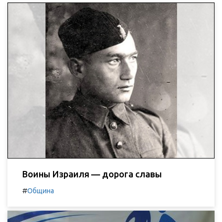
Воины Израиля — дорога славы
#
Община