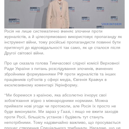
Росія не лише систематично вчиняє злочини проти
журналістів, а й цілеспрямовано використовує пропаганду як
інструмент війни, тому російські пропагандисти повинні бути
притягнуті до відповідальності так само, як це сталося після
Другої світової війни.
Про це сказала голова Тимчасової слідчої комісії Верховної
Ради України з питань розслідування злочинів, вчинених
збройними формуваннями РФ проти журналістів та інших
працівників суб'єктів у сфері медіа, Євгенія Кравчук в
ексклюзивному коментарі Укрінформу.
"Ми боремося з країною, яка абсолютно ігнорує свої
зобов'язання згідно з міжнародними нормами. Можна
приймати нові угоди чи протоколи, але Росія їх просто не
буде виконувати. Ми зараз у Гаазі, і якщо не вжити заходів
проти Росії, більшість установ і будівель тут стануть
непотрібними. Тому надзвичайно важливо, що просувається
процес створення Спеціального трибуналу. Нагадаю, що це