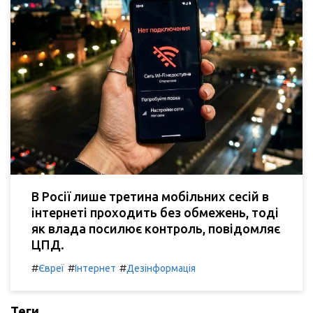
В Росії лише третина мобільних сесій в
інтернеті проходить без обмежень, тоді
як влада посилює контроль, повідомляє
ЦПД.
#
#
#
Євреї
Інтернет
Дезінформація
Теги