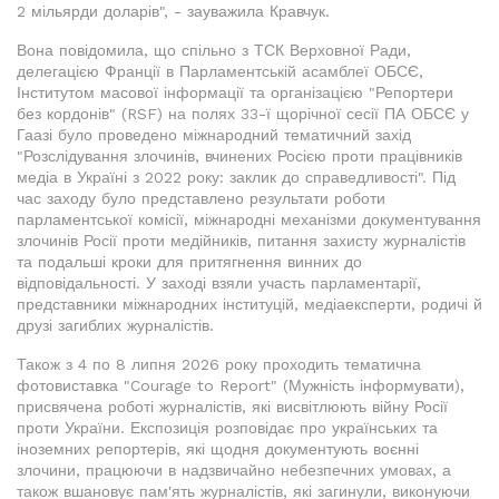
2 мільярди доларів", - зауважила Кравчук.
Вона повідомила, що спільно з ТСК Верховної Ради,
делегацією Франції в Парламентській асамблеї ОБСЄ,
Інститутом масової інформації та організацією "Репортери
без кордонів" (RSF) на полях 33-ї щорічної сесії ПА ОБСЄ у
Гаазі було проведено міжнародний тематичний захід
"Розслідування злочинів, вчинених Росією проти працівників
медіа в Україні з 2022 року: заклик до справедливості". Під
час заходу було представлено результати роботи
парламентської комісії, міжнародні механізми документування
злочинів Росії проти медійників, питання захисту журналістів
та подальші кроки для притягнення винних до
відповідальності. У заході взяли участь парламентарії,
представники міжнародних інституцій, медіаексперти, родичі й
друзі загиблих журналістів.
Також з 4 по 8 липня 2026 року проходить тематична
фотовиставка "Courage to Report" (Мужність інформувати),
присвячена роботі журналістів, які висвітлюють війну Росії
проти України. Експозиція розповідає про українських та
іноземних репортерів, які щодня документують воєнні
злочини, працюючи в надзвичайно небезпечних умовах, а
також вшановує пам'ять журналістів, які загинули, виконуючи