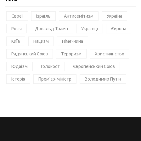
Євреї
Ізраїль
Антисемітизм
Україна
Росія
Дональд Трамп
Українці
Європа
Київ
Нацизм
Німеччина
Радянський Союз
Тероризм
Християнство
Юдаїзм
Голокост
Європейський Союз
Історія
Прем'єр-міністр
Володимир Путін