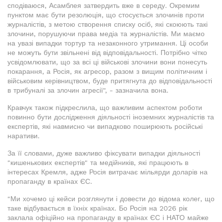
сподіваюся, Асамблея затвердить вже в середу. Окремим
пунктом має бути резолюція, що стосується злочинів проти
журналістів, з метою створення списку осіб, які скоюють такі
злочини, порушуючи права медіа та журналістів. Ми маємо
на увазі випадки тортур та незаконного утримання. Ці особи
не можуть бути звільнені від відповідальності. Потрібно чітко
усвідомлювати, що за всі ці військові злочини вони понесуть
покарання, а Росія, як агресор, разом з вищим політичним і
військовим керівництвом, буде притягнута до відповідальності
в трибуналі за злочин агресії", - зазначила вона.
Кравчук також підкреслила, що важливим аспектом роботи
повинно бути дослідження діяльності іноземних журналістів та
експертів, які навмисно чи випадково поширюють російські
наративи.
За її словами, дуже важливо фіксувати випадки діяльності
"кишенькових експертів" та медійників, які працюють в
інтересах Кремля, адже Росія витрачає мільярди доларів на
пропаганду в країнах ЄС.
"Ми хочемо ці кейси розглянути і довести до відома колег, що
таке відбувається в їхніх країнах. Бо Росія на 2026 рік
заклала офіційно на пропаганду в країнах ЄС і НАТО майже