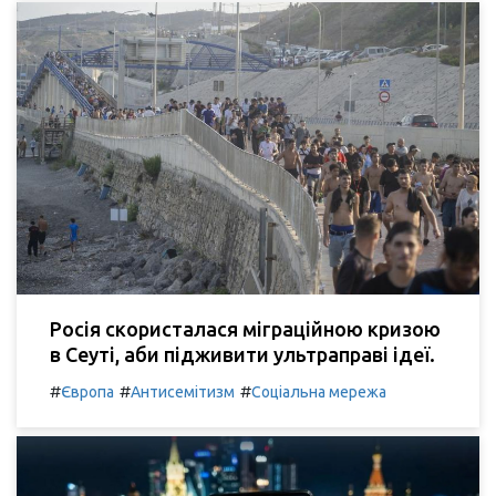
Росія скористалася міграційною кризою
в Сеуті, аби підживити ультраправі ідеї.
#
#
#
Європа
Антисемітизм
Соціальна мережа