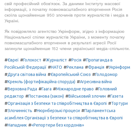
свій професійний обов'язок. За даними Інституту масової
інформації, з початку повномасштабного вторгнення Росія
скоїла щонайменше 950 злочинів проти журналістів і медіа в
Україні.
Як повідомляло агентство Укрінформ, згідно з інформацією
Національної спілки журналістів України, з моменту початку
повномасштабного вторгнення в результаті агресії Росії
загинули щонайменше 152 члени української медіа-спільноти.
#
#
#
#
#
Євреї
Голокост
Журналіст
Росія
Пропаганда в
#
#
#
#
Російській Федерації
НАТО
Реклама
Франція
Укрінформ
#
#
#
Друга світова війна
Європейський Союз
Голодомор
#
#
Кремль (фортифікаційна споруда)
Агресивна війна
#
#
#
#
Верховна Рада
Гаага
Міжнародне право
Головний
#
#
#
редактор
Постанова (закон)
Військовий злочин
Газета
#
#
Організація з безпеки та співробітництва в Європі
Тортури
#
#
#
Злочинність
Нюрнберзькі процеси
Парламентська
асамблея Організації з безпеки та співробітництва в Європі
#
#
Нападник
«Репортери без кордонів»