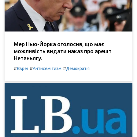
Мер Нью-Йорка оголосив, що має
можливість видати наказ про арешт
Нетаньягу.
#
#
#
Євреї
Антисемітизм
Демократія