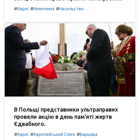
#
#
#
Євреї
Німеччина
Насильство
В Польщі представники ультраправих
провели акцію в день пам'яті жертв
Єдвабного.
#
#
#
Євреї
Європейський Союз
Варшава