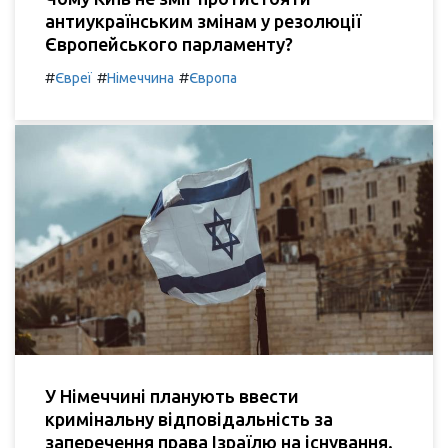
антиукраїнським змінам у резолюції
Європейського парламенту?
#
#
#
Євреї
Німеччина
Європа
У Німеччині планують ввести
кримінальну відповідальність за
заперечення права Ізраїлю на існування.