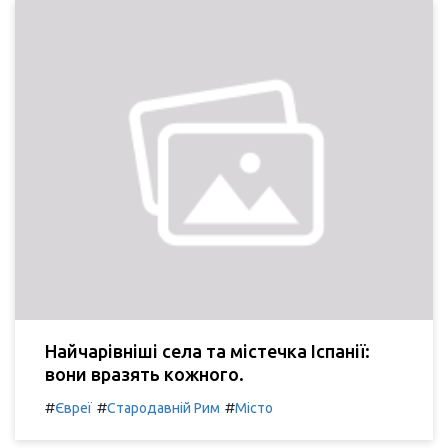
Найчарівніші села та містечка Іспанії:
вони вразять кожного.
#
#
#
Євреї
Стародавній Рим
Місто