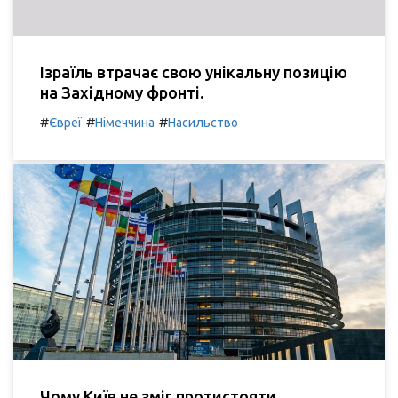
Ізраїль втрачає свою унікальну позицію
на Західному фронті.
#
#
#
Євреї
Німеччина
Насильство
Чому Київ не зміг протистояти