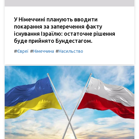
У Німеччині планують вводити
покарання за заперечення факту
існування Ізраїлю: остаточне рішення
буде прийнято Бундестагом.
#
#
#
Євреї
Німеччина
Насильство