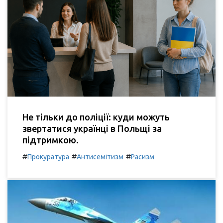
Не тільки до поліції: куди можуть
звертатися українці в Польщі за
підтримкою.
#
#
#
Прокуратура
Антисемітизм
Расизм