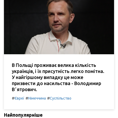
В Польщі проживає велика кількість
українців, і їх присутність легко помітна.
У найгіршому випадку це може
призвести до насильства - Володимир
Вʼятрович.
#
#
#
Євреї
Німеччина
Суспільство
Найпопулярніше