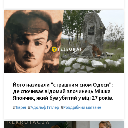
Його називали "страшним сном Одеси":
де спочиває відомий злочинець Мішка
Япончик, який був убитий у віці 27 років.
#
#
#
Євреї
Адольф Гітлер
Роздрібний магазин