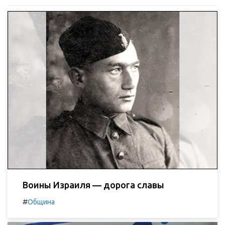
Воины Израиля — дорога славы
#
Община