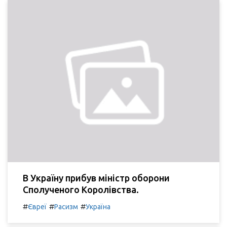
В Україну прибув міністр оборони
Сполученого Королівства.
#
#
#
Євреї
Расизм
Україна