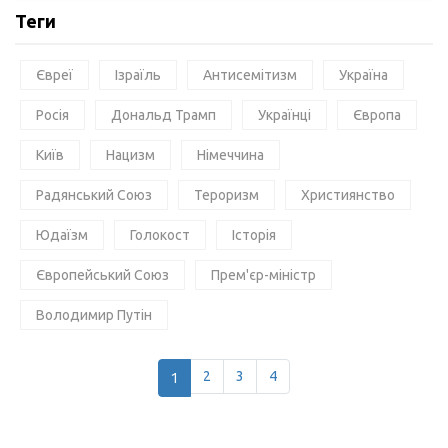
Теги
Євреї
Ізраїль
Антисемітизм
Україна
Росія
Дональд Трамп
Українці
Європа
Київ
Нацизм
Німеччина
Радянський Союз
Тероризм
Християнство
Юдаїзм
Голокост
Історія
Європейський Союз
Прем'єр-міністр
Володимир Путін
1
2
3
4