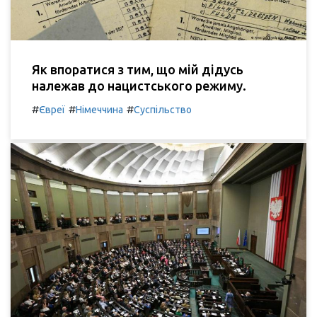
Як впоратися з тим, що мій дідусь
належав до нацистського режиму.
#
#
#
Євреї
Німеччина
Суспільство