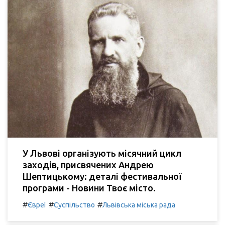
У Львові організують місячний цикл
заходів, присвячених Андрею
Шептицькому: деталі фестивальної
програми - Новини Твоє місто.
#
#
#
Євреї
Суспільство
Львівська міська рада