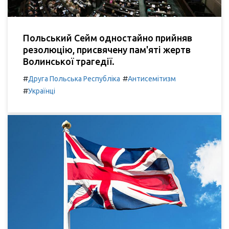
Польський Сейм одностайно прийняв
резолюцію, присвячену пам'яті жертв
Волинської трагедії.
#
#
Друга Польська Республіка
Антисемітизм
#
Українці