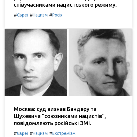
співучасниками нацистського режиму.
#
#
#
Євреї
Нацизм
Росія
Москва: суд визнав Бандеру та
Шухевича "союзниками нацистів",
повідомляють російські ЗМІ.
#
#
#
Євреї
Нацизм
Екстремізм