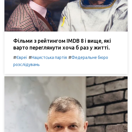
Фільми з рейтингом IMDB 8 і вище, які
варто переглянути хоча б раз у житті.
#
#
#
Євреї
Нацистська партія
Федеральне бюро
розслідувань