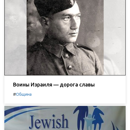
Воины Израиля — дорога славы
#
Община