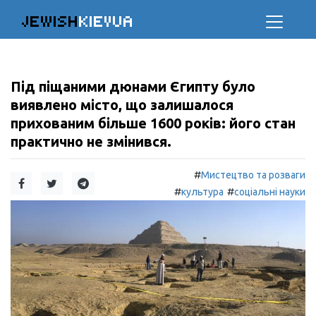
JEWISH
KIEVUA
Під піщаними дюнами Єгипту було
виявлено місто, що залишалося
прихованим більше 1600 років: його стан
практично не змінився.
#
Мистецтво та розваги
#
#
культура
соціальні науки