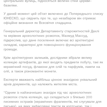
центральних вулиць, підносяться величні стіни церкви-
базиліки.
У даний момент цей об'єкт включено до Попереднього списку
ЮНЕСКО, що свідчить про те, що незабаром він отримає
офіційне визнання як Всесвітня спадщина.
Генеральний директор Департаменту старожитностей Дахлі
та керівник археологічних розкопок, Махмуд Массуд,
підкреслив, що дане поселення включає всі архітектурні
складові, характерні для повноцінного функціонування
громади.
Крім архітектурних залишків, дослідники зібрали велику
колекцію артефактів, до якої входять предмети побуту, такі як
керамічний посуд, флакони для олій та парфумів, лампи на
олії, а також різноманітні монети.
Експерти вважають найбільш цінною знахідкою унікальний
архів документів, що належить жителям міста.
"Одним із найзначніших знахідок під час археологічних
розкопок стала колекція, що складається з близько 200
писемних остраків (керамічних фрагментів, які слугували для
письма), на яких зафіксовані тексти як коптською, так і