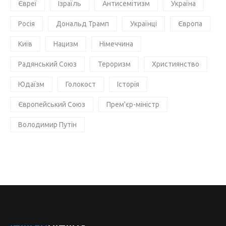
Євреї
Ізраїль
Антисемітизм
Україна
Росія
Дональд Трамп
Українці
Європа
Київ
Нацизм
Німеччина
Радянський Союз
Тероризм
Християнство
Юдаїзм
Голокост
Історія
Європейський Союз
Прем'єр-міністр
Володимир Путін