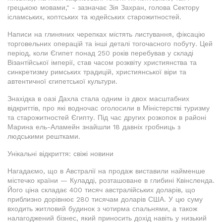
грецькою мовами," - зазначає Зія Захран, голова Сектору
ісламських, коптських та юдейських старожитностей.
Написи на глиняних черепках містять листування, фіксацію
торговельних операцій та інші деталі тогочасного побуту. Цей
період, коли Єгипет понад 250 років перебував у складі
Візантійської імперії, став часом розквіту християнства та
синкретизму римських традицій, християнської віри та
автентичної єгипетської культури.
Знахідка в оазі Дахла стала одним із двох масштабних
відкриттів, про які водночас оголосили в Міністерстві туризму
та старожитностей Єгипту. Під час других розкопок в районі
Марина ель-Аламейн знайшли 18 давніх гробниць з
людськими рештками.
Унікальні відкриття: свіжі новини
Нагадаємо, що в Австралії на продаж виставили найменше
містечко країни — Куладді, розташоване в глибині Квінсленда.
Його ціна складає 400 тисяч австралійських доларів, що
приблизно дорівнює 280 тисячам доларів США. У цю суму
входить житловий будинок з чотирма спальнями, а також
налагоджений бізнес, який приносить дохід навіть у низький