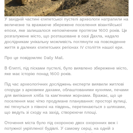
У західній частині єгипетської пустелі археологи натрапили на
величезне та вражаюче збережене поселення візантійської
епохи, яке залишалося непоміченим протягом 1600 років. Це
розгалужене місто, що розташоване в оазі Дахла, надало
дослідникам унікальну можливість поглянути на повсякденне
життя в далеких єгипетських регіонах IV століття нашої ери.
Про це повідомляє Daily Mail.
В Єгипті, під пісками пустелі, було виявлено збережене місто,
яке має історію понад 1600 років.
Під час археологічних досліджень експерти виявили житлові
споруди з арковими дахами, облаштованими кухнями, печами
для випікання хліба та кам'яними жорнами. Вражає, що це
поселення має чітко продумане планування: просторі вулиці,
які тягнуться з півночі на південь, перетинаються з шляхами,
що ведуть зі сходу на захід, створюючи площі.
Оточення міста було під охороною двох охоронних веж і
потужної укріпленої будівлі. У самому серці, на одній з