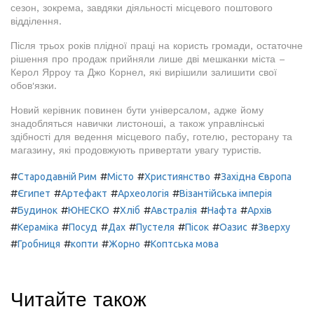
сезон, зокрема, завдяки діяльності місцевого поштового
відділення.
Після трьох років плідної праці на користь громади, остаточне
рішення про продаж прийняли лише дві мешканки міста –
Керол Ярроу та Джо Корнел, які вирішили залишити свої
обов'язки.
Новий керівник повинен бути універсалом, адже йому
знадобляться навички листоноші, а також управлінські
здібності для ведення місцевого пабу, готелю, ресторану та
магазину, які продовжують привертати увагу туристів.
#
#
#
#
Стародавній Рим
Місто
Християнство
Західна Європа
#
#
#
#
Єгипет
Артефакт
Археологія
Візантійська імперія
#
#
#
#
#
#
Будинок
ЮНЕСКО
Хліб
Австралія
Нафта
Архів
#
#
#
#
#
#
#
Кераміка
Посуд
Дах
Пустеля
Пісок
Оазис
Зверху
#
#
#
#
Гробниця
копти
Жорно
Коптська мова
Читайте також