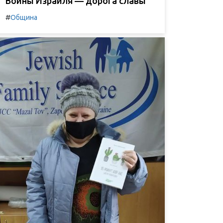
Воины Израиля — дорога славы
#
Община