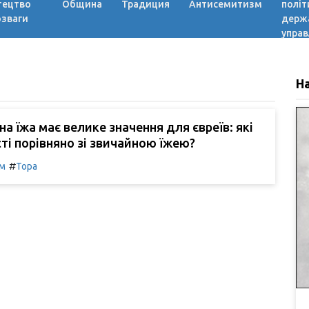
тецтво
Община
Традиция
Антисемитизм
політ
озваги
держ
управ
Н
а їжа має велике значення для євреїв: які
сті порівняно зі звичайною їжею?
#
м
Тора