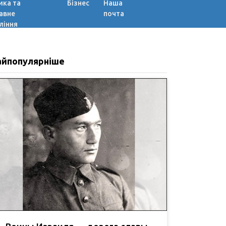
ика та
Бізнес
Наша
авне
почта
ління
айпопулярніше