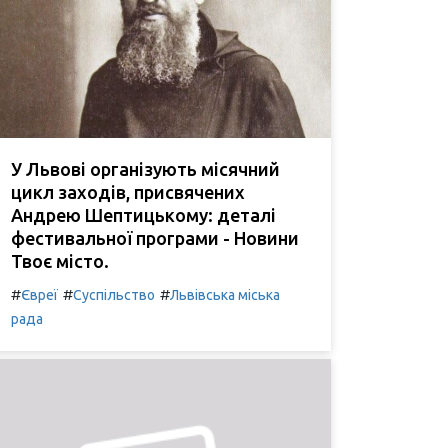
У Львові організують місячний
цикл заходів, присвячених
Андрею Шептицькому: деталі
фестивальної програми - Новини
Твоє місто.
#
#
#
Євреї
Суспільство
Львівська міська
рада