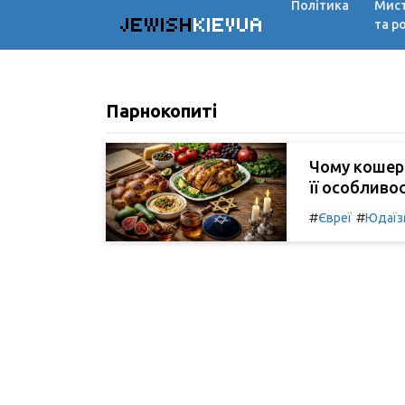
Політика
Мис
JEWISH
KIEVUA
та р
Парнокопиті
Чому кошерн
її особливо
#
#
Євреї
Юдаїз