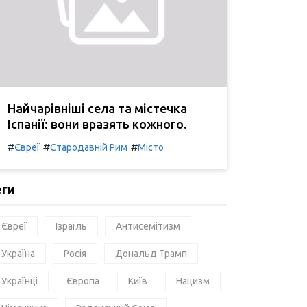
Найчарівніші села та містечка
Іспанії: вони вразять кожного.
#
#
#
Євреї
Стародавній Рим
Місто
еги
Євреї
Ізраїль
Антисемітизм
Україна
Росія
Дональд Трамп
Українці
Європа
Київ
Нацизм