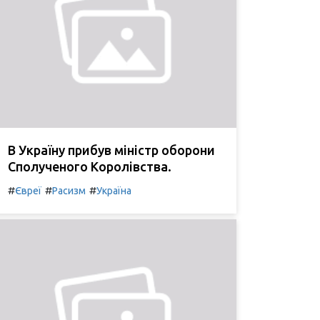
В Україну прибув міністр оборони
Сполученого Королівства.
#
#
#
Євреї
Расизм
Україна