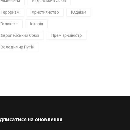
Німеччина
Радянський Союз
Тероризм
Християнство
Юдаїзм
Голокост
Історія
Європейський Союз
Прем'єр-міністр
Володимир Путін
ідписатися на оновлення