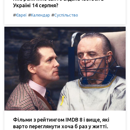
Україні 14 серпня?
#
#
#
Євреї
Календар
Суспільство
Фільми з рейтингом IMDB 8 і вище, які
варто переглянути хоча б раз у житті.