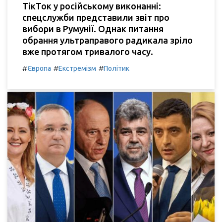
ТікТок у російському виконанні:
спецслужби представили звіт про
вибори в Румунії. Однак питання
обрання ультраправого радикала зріло
вже протягом тривалого часу.
#
#
#
Європа
Екстремізм
Політик