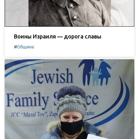
Воины Израиля — дорога славы
#
Община