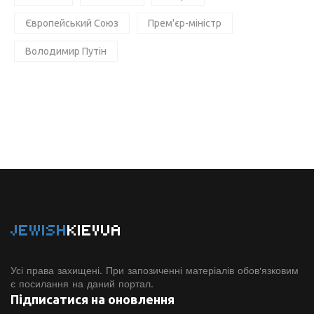
Європейський Союз
Прем'єр-міністр
Володимир Путін
JEWISH
KIEVUA
Усі права захищені. При запозиченні матеріалів обов'язковим
є посилання на даний портал.
Підписатися на оновлення