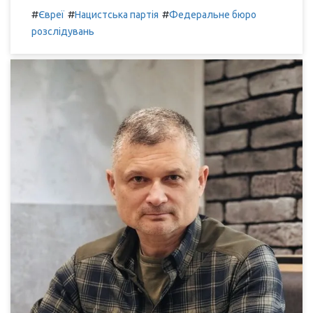
#
#
#
Євреї
Нацистська партія
Федеральне бюро
розслідувань