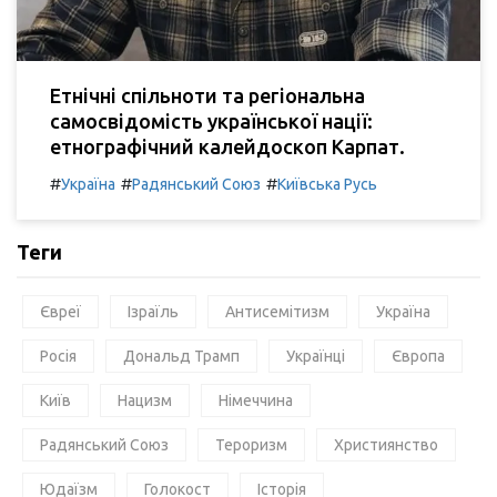
Етнічні спільноти та регіональна
самосвідомість української нації:
етнографічний калейдоскоп Карпат.
#
#
#
Україна
Радянський Союз
Київська Русь
Теги
Євреї
Ізраїль
Антисемітизм
Україна
Росія
Дональд Трамп
Українці
Європа
Київ
Нацизм
Німеччина
Радянський Союз
Тероризм
Християнство
Юдаїзм
Голокост
Історія