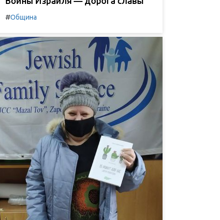
Воины Израиля — дорога славы
#
Община