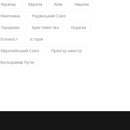
Українці
Європа
Київ
Нацизм
Німеччина
Радянський Союз
Тероризм
Християнство
Юдаїзм
Голокост
Історія
Європейський Союз
Прем'єр-міністр
Володимир Путін