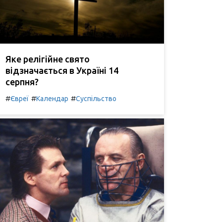
Яке релігійне свято
відзначається в Україні 14
серпня?
#
#
#
Євреї
Календар
Суспільство