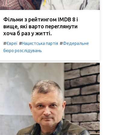
Фільми з рейтингом IMDB 8 і
вище, які варто переглянути
хоча б раз у житті.
#
#
#
Євреї
Нацистська партія
Федеральне
бюро розслідувань