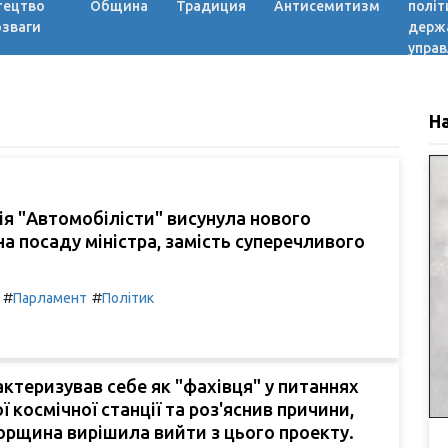
тецтво
Община
Традиция
Антисемитизм
політ
озваги
держ
управ
Н
ія "Автомобілісти" висунула нового
а посаду міністра, замість суперечливого
#
#
Парламент
Політик
ктеризував себе як "фахівця" у питаннях
 космічної станції та роз'яснив причини,
горщина вирішила вийти з цього проекту.