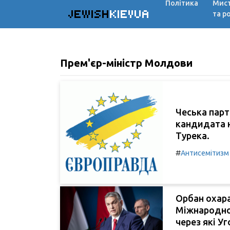
Політика
Мис
JEWISH
KIEVUA
та р
Прем'єр-міністр Молдови
Чеська парт
кандидата н
Турека.
#
Антисемітизм
Орбан охара
Міжнародної
через які У