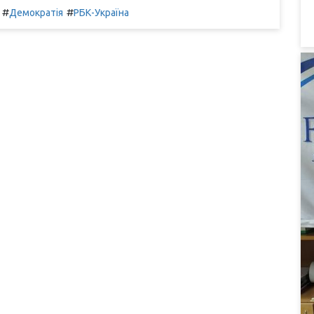
#
#
Демократія
РБК-Україна