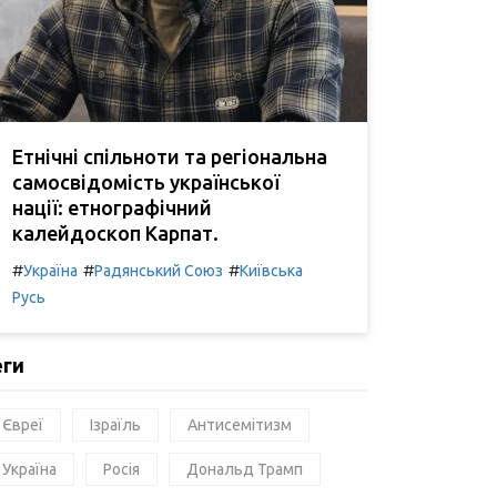
Етнічні спільноти та регіональна
самосвідомість української
нації: етнографічний
калейдоскоп Карпат.
#
#
#
Україна
Радянський Союз
Київська
Русь
еги
Євреї
Ізраїль
Антисемітизм
Україна
Росія
Дональд Трамп