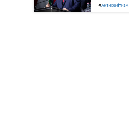
#
Антисемітизм