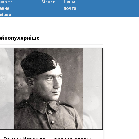
ика та
Бізнес
Наша
авне
почта
ління
айпопулярніше