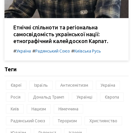
Етнічні спільноти та регіональна
самосвідомість української нації:
етнографічний калейдоскоп Карпат.
#
#
#
Україна
Радянський Союз
Київська Русь
Теги
Євреї
Ізраїль
Антисемітизм
Україна
Росія
Дональд Трамп
Українці
Європа
Київ
Нацизм
Німеччина
Радянський Союз
Тероризм
Християнство
Юдаїзм
Голокост
Історія