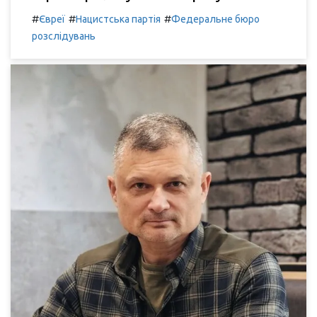
#
#
#
Євреї
Нацистська партія
Федеральне бюро
розслідувань