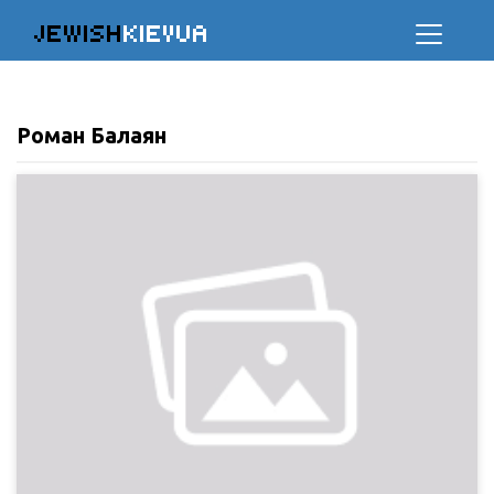
JEWISH
KIEVUA
Роман Балаян