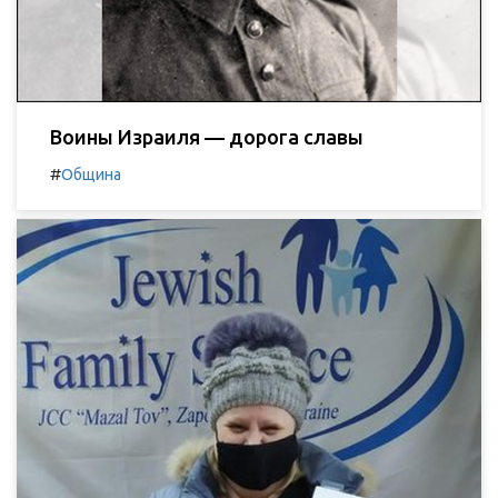
Воины Израиля — дорога славы
#
Община