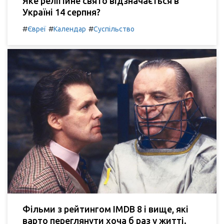
Яке релігійне свято відзначається в
Україні 14 серпня?
#
#
#
Євреї
Календар
Суспільство
Фільми з рейтингом IMDB 8 і вище, які
варто переглянути хоча б раз у житті.