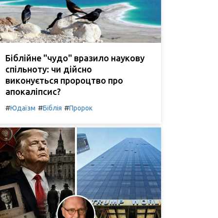
Біблійне "чудо" вразило наукову
спільноту: чи дійсно
виконується пророцтво про
апокаліпсис?
#
#
#
Юдаїзм
Біблія
Пророк