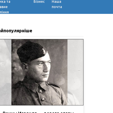
ика та
Бізнес
Наша
авне
почта
ління
айпопулярніше