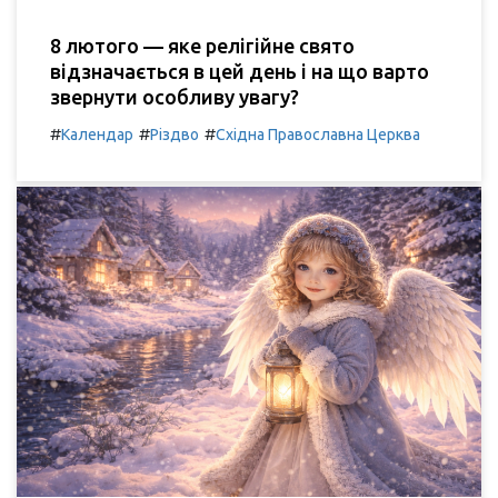
8 лютого — яке релігійне свято
відзначається в цей день і на що варто
звернути особливу увагу?
#
#
#
Календар
Різдво
Східна Православна Церква