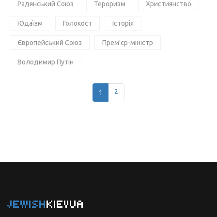
Радянський Союз
Тероризм
Християнство
Юдаїзм
Голокост
Історія
Європейський Союз
Прем'єр-міністр
Володимир Путін
1
2
JEWISH
KIEVUA