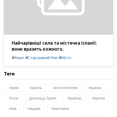
Найчарівніші села та містечка Іспанії:
вони вразять кожного.
#
#
#
Євреї
Стародавній Рим
Місто
Теги
Євреї
Ізраїль
Антисемітизм
Україна
Росія
Дональд Трамп
Українці
Європа
Київ
Нацизм
Німеччина