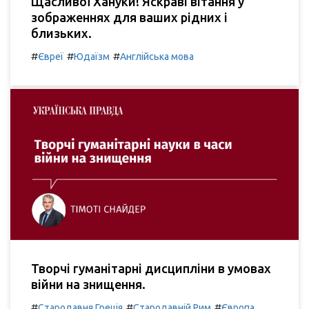
Щасливої Хануки! Яскраві вітання у
зображеннях для ваших рідних і
близьких.
#
#
#
Євреї
Юдаїзм
Англійська мова
Творчі гуманітарні дисципліни в умовах
війни на знищення.
#
#
#
Стародавня Греція
Стародавній Рим
Європа