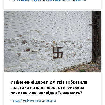
У Німеччині двоє підлітків зобразили
свастики на надгробках єврейських
поховань: які наслідки їх чекають?
#
#
#
Євреї
Німеччина
Нацизм