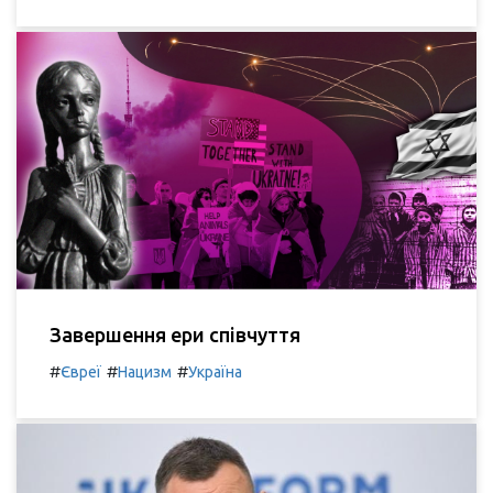
Завершення ери співчуття
#
#
#
Євреї
Нацизм
Україна