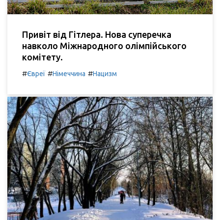
Привіт від Гітлера. Нова суперечка
навколо Міжнародного олімпійського
комітету.
#
#
#
Євреї
Німеччина
Нацизм