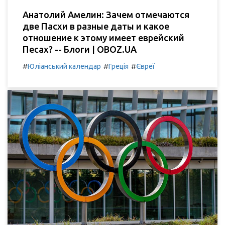
Анатолий Амелин: Зачем отмечаются
две Пасхи в разные даты и какое
отношение к этому имеет еврейский
Песах? -- Блоги | OBOZ.UA
#
#
#
Юліанський календар
Греція
Євреї