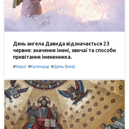
День ангела Давида відзначається 23
червня: значення імені, звичаї та способи
привітання іменинника.
#
#
#
Євреї
Календар
День (Київ)