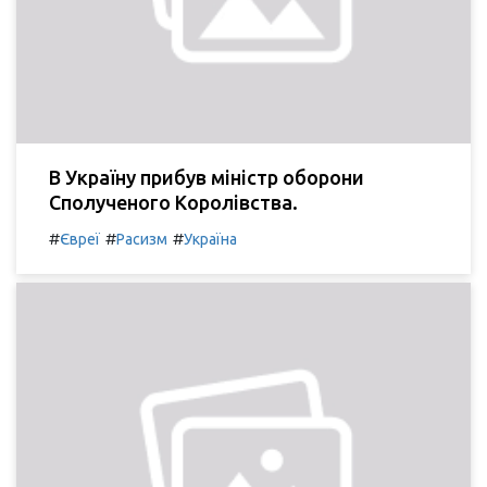
В Україну прибув міністр оборони
Сполученого Королівства.
#
#
#
Євреї
Расизм
Україна