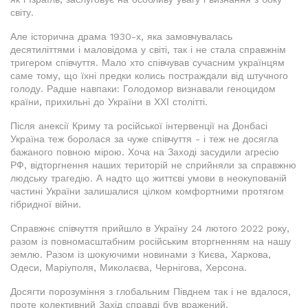
світу.
Але історична драма 1930-х, яка замовчувалась
десятиліттями і маловідома у світі, так і не стала справжнім
тригером співчуття. Мало хто співчував сучасним українцям
саме тому, що їхні предки колись постраждали від штучного
голоду. Радше навпаки: Голодомор визнавали геноцидом
країни, прихильні до України в ХХІ столітті.
Після анексії Криму та російської інтервенції на Донбасі
Україна теж боролася за чуже співчуття - і теж не досягла
бажаного повною мірою. Хоча на Заході засудили агресію
РФ, відторгнення наших територій не сприйняли за справжню
людську трагедію. А надто що життєві умови в неокупованій
частині України залишалися цілком комфортними протягом
гібридної війни.
Справжнє співчуття прийшло в Україну 24 лютого 2022 року,
разом із повномасштабним російським вторгненням на нашу
землю. Разом із шокуючими новинами з Києва, Харкова,
Одеси, Маріуполя, Миколаєва, Чернігова, Херсона.
Досягти порозуміння з глобальним Півднем так і не вдалося,
проте колективний Захід справді був вражений.