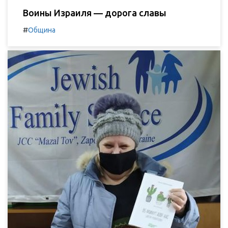
Воины Израиля — дорога славы
#
Община