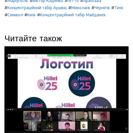
#
#
#
#
Маріуполь
Віктор Ющенко
Гетто
Арабська
#
#
#
#
Концентраційний табір Аушвіц
Миколаїв
Чернігів
Танк
#
#
#
Символ
Київ
Концентраційний табір Майданек
Читайте також