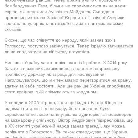
накопичувався раніше. Тепер ізраїльтяни, які проводили
бомбардування Гази, більше не сприймаються як нащадки
євреїв, які пережили Аушвіц та Майданек. Сьогодні в
прогресивних колах Західної Європи та Північної Америки
зростає популярність антиізраїльських та антисіоністських
слоганів.
Схоже, що час співчуття до народу, який зазнав жахів
Голокосту, поступово закінчується. Тепер Ізраїлю залишається
лише сподіватися на військову потужність.
Нинішню Україну часто порівнюють із Ізраїлем. З 2014 року
багато вітчизняних активістів розглядали мілітаризовану
ізраїльську державу як взірець для наслідування.
Наголошувалося, що ми теж маємо перетворитися на країну,
здатну за себе постояти. Але ще раніше Україна спробувала
стати країною, якій співчувають за кордоном.
У середині 2000-х років, коли президент Віктор Ющенко
піднімав питання Голодомору, його послання було
спрямоване не лише на внутрішню аудиторію, а насамперед
на міжнародну спільноту. Віктор Андрійович підкреслював, що
в ХХ столітті український народ зазнав трагедії, яку можна
порівняти з Голокостом. Він також стверджував, що Україна,
як і Ізраїль, заслуговує на особливу увагу і визнання з боку