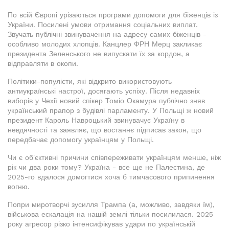
По всій Європі урізаються програми допомоги для біженців із
України. Посилені умови отримання соціальних виплат.
Звучать публічні звинувачення на адресу самих біженців -
особливо молодих хлопців. Канцлер ФРН Мерц закликає
президента Зеленського не випускати їх за кордон, а
відправляти в окопи.
Політики-популісти, які відкрито використовують
антиукраїнські настрої, досягають успіху. Після недавніх
виборів у Чехії новий спікер Томіо Окамура публічно зняв
український прапор з будівлі парламенту. У Польщі ж новий
президент Кароль Навроцький звинувачує Україну в
невдячності та заявляє, що востаннє підписав закон, що
передбачає допомогу українцям у Польщі.
Чи є об'єктивні причини співпереживати українцям менше, ніж
рік чи два роки тому? Україна - все ще не Палестина, де
2025-го вдалося домогтися хоча б тимчасового припинення
вогню.
Попри миротворчі зусилля Трампа (а, можливо, завдяки їм),
військова ескалація на нашій землі тільки посилилася. 2025
року агресор різко інтенсифікував удари по українській