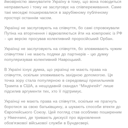
ймовірністю звинуватите Україну в тому, що вона поводиться
неправильно і тому не заслуговує на співпереживання. Саме
такі меседжі поширювалися в зарубіжному публічному
просторі останнім часом.
Українці не заслуговують на співчуття, бо самі спровокували
Путіна на вторгнення і відмовляються йти на компроміс із РФ
- цю версію просував колективний проросійський Орбан.
Українці не заслуговують на співчуття, бо зловживають чужим
співчуттям і не мають подяки до партнерів - цю думку
популяризував колективний Навроцький.
В Україні існує думка, що українці не мають права на
співчуття, оскільки зловживають західною допомогою. Ця
точка зору стала популярною в середовищі прихильників
Трампа в США, а нещодавній скандал "Міндічгейт" лише
підсилив аргументи тих, хто її підтримує.
Українці не мають права на співчуття, оскільки не прагнуть
боротися за свою батьківщину, а шукають способи втекти до
Європейського Союзу. Цей погляд став особливо поширеним
у Німеччині, де тривають дискусії про відновлення
обов'язкової військової служби в Бундесвері.