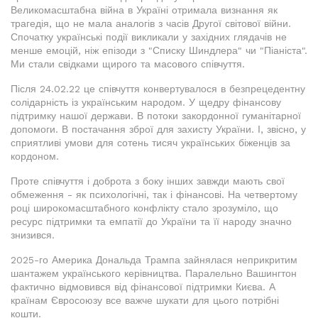
Великомасштабна війна в Україні отримала визнання як
трагедія, що не мала аналогів з часів Другої світової війни.
Спочатку українські події викликали у західних глядачів не
менше емоцій, ніж епізоди з "Списку Шиндлера" чи "Піаніста".
Ми стали свідками щирого та масового співчуття.
Після 24.02.22 це співчуття конвертувалося в безпрецедентну
солідарність із українським народом. У щедру фінансову
підтримку нашої держави. В потоки закордонної гуманітарної
допомоги. В постачання зброї для захисту України. І, звісно, у
сприятливі умови для сотень тисяч українських біженців за
кордоном.
Проте співчуття і доброта з боку інших завжди мають свої
обмеження - як психологічні, так і фінансові. На четвертому
році широкомасштабного конфлікту стало зрозуміло, що
ресурс підтримки та емпатії до України та її народу значно
знизився.
2025-го Америка Дональда Трампа зайнялася неприкритим
шантажем українського керівництва. Паралельно Вашингтон
фактично відмовився від фінансової підтримки Києва. А
країнам Євросоюзу все важче шукати для цього потрібні
кошти.