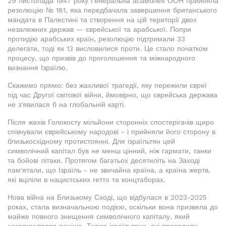
29 листопада 1947 року Генеральна асамблея ООН прийняла
резолюцію № 181, яка передбачала завершення британського
мандата в Палестині та створення на цій території двох
незалежних держав — єврейської та арабської. Попри
протидію арабських країн, резолюцію підтримали 33
делегати, тоді як 13 висловилися проти. Це стало початком
процесу, що призвів до проголошення та міжнародного
визнання Ізраїлю.
Скажемо прямо: без жахливої трагедії, яку пережили євреї
під час Другої світової війни, ймовірно, що єврейська держава
не з'явилася б на глобальній карті.
Після жахів Голокосту мільйони сторонніх спостерігачів щиро
співчували єврейському народові - і прийняли його сторону в
близькосхідному протистоянні. Для ізраїльтян цей
символічний капітал був не менш цінний, ніж гармати, танки
та бойові літаки. Протягом багатьох десятиліть на Заході
пам'ятали, що Ізраїль - не звичайна країна, а країна жертв,
які вціліли в нацистських гетто та концтаборах.
Нова війна на Близькому Сході, що відбулася в 2023-2025
роках, стала визначальною подією, оскільки вона призвела до
майже повного знищення символічного капіталу, який