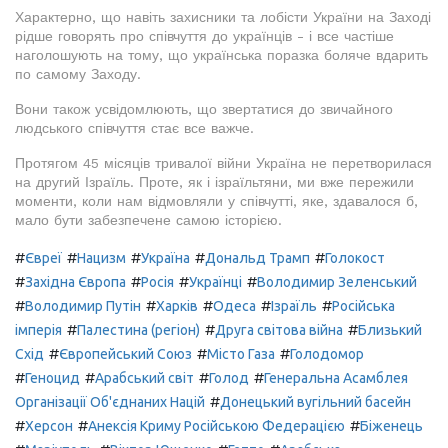
Характерно, що навіть захисники та лобісти України на Заході
рідше говорять про співчуття до українців - і все частіше
наголошують на тому, що українська поразка боляче вдарить
по самому Заходу.
Вони також усвідомлюють, що звертатися до звичайного
людського співчуття стає все важче.
Протягом 45 місяців тривалої війни Україна не перетворилася
на другий Ізраїль. Проте, як і ізраїльтяни, ми вже пережили
моменти, коли нам відмовляли у співчутті, яке, здавалося б,
мало бути забезпечене самою історією.
#
#
#
#
#
Євреї
Нацизм
Україна
Дональд Трамп
Голокост
#
#
#
#
Західна Європа
Росія
Українці
Володимир Зеленський
#
#
#
#
#
Володимир Путін
Харків
Одеса
Ізраїль
Російська
#
#
#
імперія
Палестина (регіон)
Друга світова війна
Близький
#
#
#
Схід
Європейський Союз
Місто Газа
Голодомор
#
#
#
#
Геноцид
Арабський світ
Голод
Генеральна Асамблея
#
Організації Об'єднаних Націй
Донецький вугільний басейн
#
#
#
Херсон
Анексія Криму Російською Федерацією
Біженець