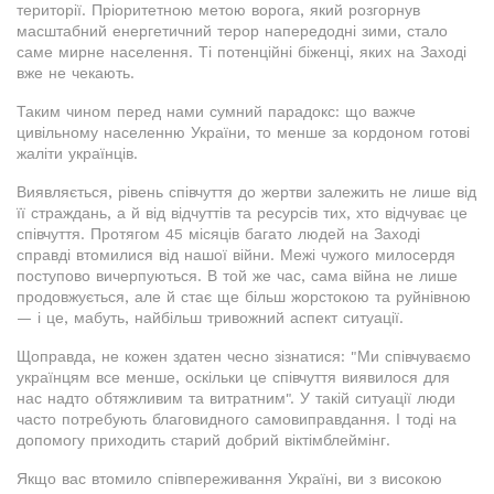
території. Пріоритетною метою ворога, який розгорнув
масштабний енергетичний терор напередодні зими, стало
саме мирне населення. Ті потенційні біженці, яких на Заході
вже не чекають.
Таким чином перед нами сумний парадокс: що важче
цивільному населенню України, то менше за кордоном готові
жаліти українців.
Виявляється, рівень співчуття до жертви залежить не лише від
її страждань, а й від відчуттів та ресурсів тих, хто відчуває це
співчуття. Протягом 45 місяців багато людей на Заході
справді втомилися від нашої війни. Межі чужого милосердя
поступово вичерпуються. В той же час, сама війна не лише
продовжується, але й стає ще більш жорстокою та руйнівною
— і це, мабуть, найбільш тривожний аспект ситуації.
Щоправда, не кожен здатен чесно зізнатися: "Ми співчуваємо
українцям все менше, оскільки це співчуття виявилося для
нас надто обтяжливим та витратним". У такій ситуації люди
часто потребують благовидного самовиправдання. І тоді на
допомогу приходить старий добрий віктімблеймінг.
Якщо вас втомило співпереживання Україні, ви з високою