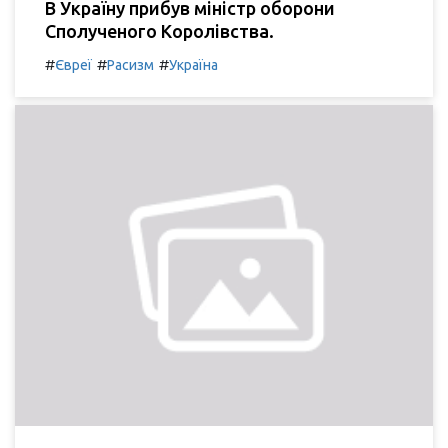
В Україну прибув міністр оборони
Сполученого Королівства.
#
#
#
Євреї
Расизм
Україна