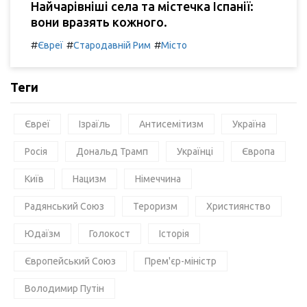
Найчарівніші села та містечка Іспанії:
вони вразять кожного.
#
#
#
Євреї
Стародавній Рим
Місто
Теги
Євреї
Ізраїль
Антисемітизм
Україна
Росія
Дональд Трамп
Українці
Європа
Київ
Нацизм
Німеччина
Радянський Союз
Тероризм
Християнство
Юдаїзм
Голокост
Історія
Європейський Союз
Прем'єр-міністр
Володимир Путін