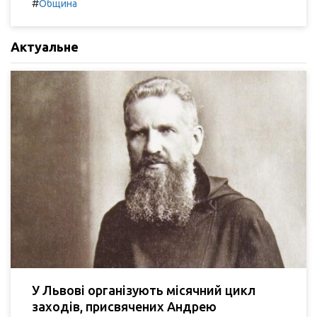
#
Община
Актуальне
У Львові організують місячний цикл
заходів, присвячених Андрею