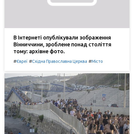
В Інтернеті опублікували зображення
Вінниччини, зроблене понад століття
тому: архівне фото.
#
#
#
Євреї
Східна Православна Церква
Місто