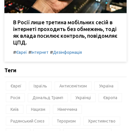
В Росії лише третина мобільних сесій в
інтернеті проходить без обмежень, тоді
як влада посилює контроль, повідомляє
ЦПД.
#
#
#
Євреї
Інтернет
Дезінформація
Теги
Євреї
Ізраїль
Антисемітизм
Україна
Росія
Дональд Трамп
Українці
Європа
Київ
Нацизм
Німеччина
Радянський Союз
Тероризм
Християнство