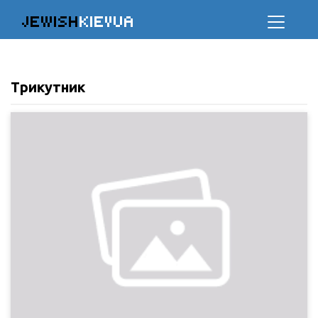
JEWISH
KIEVUA
Трикутник