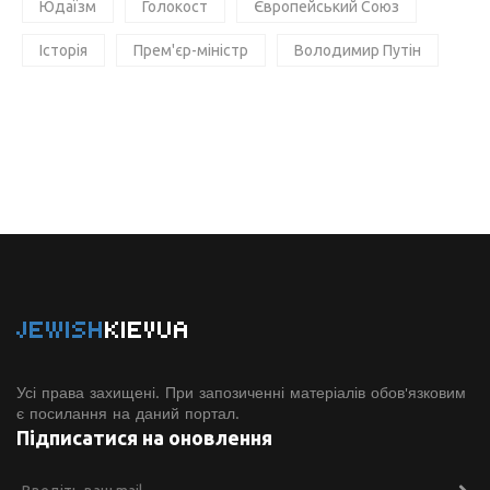
Юдаїзм
Голокост
Європейський Союз
Історія
Прем'єр-міністр
Володимир Путін
JEWISH
KIEVUA
Усі права захищені. При запозиченні матеріалів обов'язковим
є посилання на даний портал.
Підписатися на оновлення