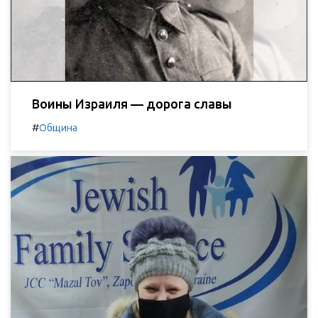
Воины Израиля — дорога славы
#
Община