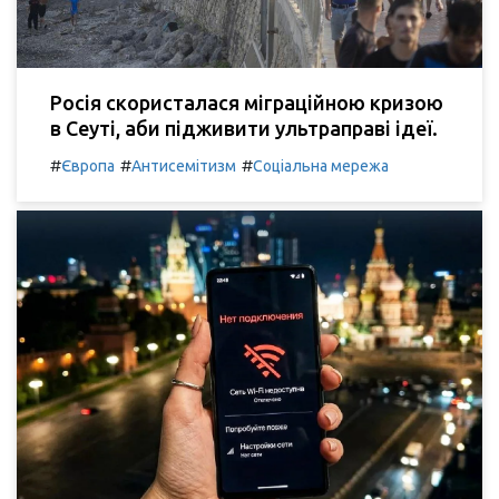
Росія скористалася міграційною кризою
в Сеуті, аби підживити ультраправі ідеї.
#
#
#
Європа
Антисемітизм
Соціальна мережа