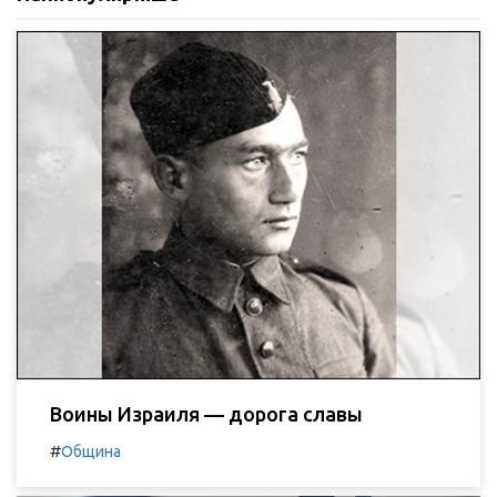
Воины Израиля — дорога славы
#
Община