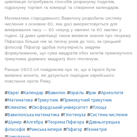
цивілізація потребувала способів розрахунку податків,
підрахунку торгівлі та комерції та створення календарів.
Математика стародавнього Вавилону розробила систему
числення з основою 60, яка досі використовується для
вимірювання часу — 60 секунд у хвилині та 60 хвилин у
годині. Ці давні цивілізації також виявили знання про теорему
Піфагора більше ніж за тисячу років до того, як грецький
філософ Піфагор здобув популярність завдяки
формулюванню, що сума квадратів обох катетів прямокутного
трикутника дорівнює квадрату його гіпотенузи.
Раніше OBOZ.UA повідомляв про те, що в Ізраїлі були
виявлені монети, які датуються періодом єврейського
повстання проти Риму.
#
#
#
#
#
#
Євреї
Календар
Вавилон
Ізраїль
Ірак
Археологія
#
#
#
Математика
Трикутник
Прямокутний трикутник
#
#
#
Клинопис
Оксфордський університет
Площа
#
#
#
Вавилонська математика
Гіпотенуза
Система числення
#
#
#
#
Шумер
Алгебра
Теорема Піфагора
Давньогрецька
#
#
#
філософія
Римська імперія
Піфагор
Геометрія
#
Цивілізація