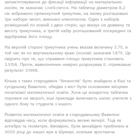
запам'ятовування до фіксації інформації на матеріальних
носіях, як зазначає LiveScience. На табличці діаметром 8,2
см зображено прямокутний трикутник, на якому розташовані
три набори чисел, виконані клинописом. Один з наборів
розміщений по кожній з двох сторін, що вказує на довжину та
висоту трикутника, а третій набір розташований посередині та
відображає його площу.
На верхній стороні трикутника учень вказав величину 3.75, в
той час як по вертикальному краю (основі) зазначив 1.875. Це
свідчить про те, що справжня площа трикутника становить
3.5156. Проте, вавилонянин невірно розрахував її, отримавши
результат 3.1468.
Кілька з таких стародавніх "блокнотів" було знайдено в Кіші та
сусідньому Вавилоні, обидва з міст були основними місцями
початкової математичної освіти. Хоча ця конкретна табличка
порожня на звороті, інші приклади включають напис учителя з
одного боку та студента з іншого.
Розвиток математичної освіти в стародавньому Вавилоні
відповідав часу, коли формувались великі імперії. Тоді як
алгебра та геометрія, ймовірно, були винайдені приблизно в
3000 році до нашої ери в Шумері, оскільки зростаюча