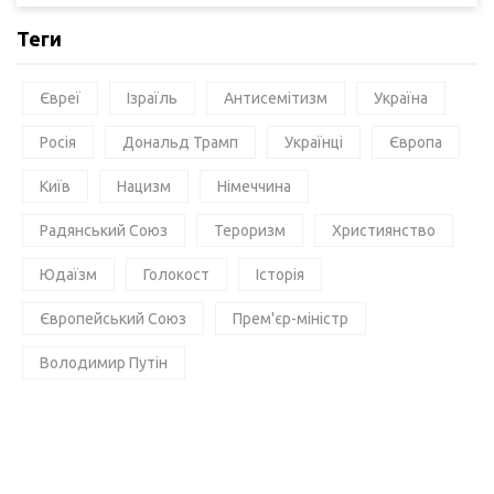
Теги
Євреї
Ізраїль
Антисемітизм
Україна
Росія
Дональд Трамп
Українці
Європа
Київ
Нацизм
Німеччина
Радянський Союз
Тероризм
Християнство
Юдаїзм
Голокост
Історія
Європейський Союз
Прем'єр-міністр
Володимир Путін