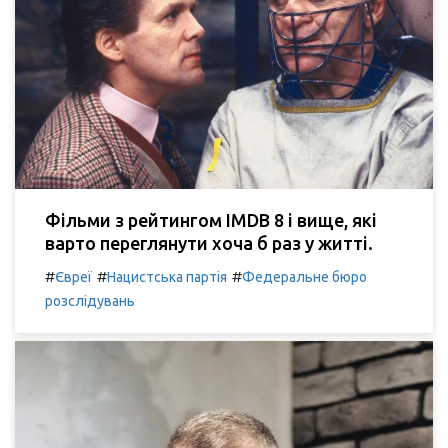
Фільми з рейтингом IMDB 8 і вище, які
варто переглянути хоча б раз у житті.
#
#
#
Євреї
Нацистська партія
Федеральне бюро
розслідувань