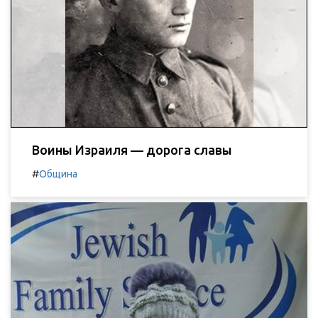
Воины Израиля — дорога славы
#
Община