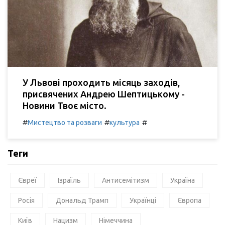
У Львові проходить місяць заходів,
присвячених Андрею Шептицькому -
Новини Твоє місто.
#
#
#
Мистецтво та розваги
культура
Теги
Євреї
Ізраїль
Антисемітизм
Україна
Росія
Дональд Трамп
Українці
Європа
Київ
Нацизм
Німеччина