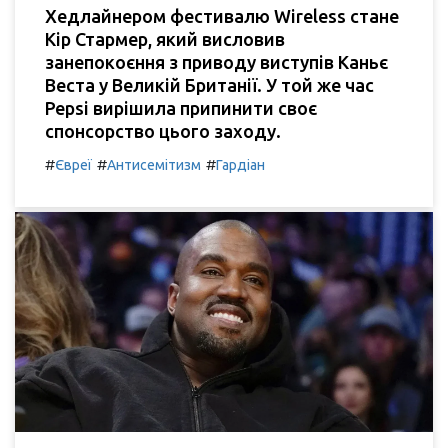
Хедлайнером фестивалю Wireless стане
Кір Стармер, який висловив
занепокоєння з приводу виступів Каньє
Веста у Великій Британії. У той же час
Pepsi вирішила припинити своє
спонсорство цього заходу.
#
#
#
Євреї
Антисемітизм
Гардіан