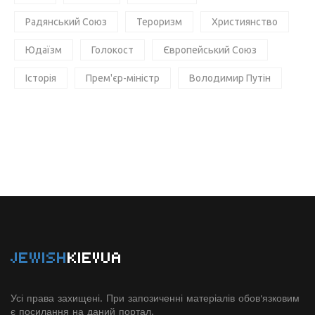
Радянський Союз
Тероризм
Християнство
Юдаїзм
Голокост
Європейський Союз
Історія
Прем'єр-міністр
Володимир Путін
JEWISH
KIEVUA
Усі права захищені. При запозиченні матеріалів обов'язковим
є посилання на даний портал.