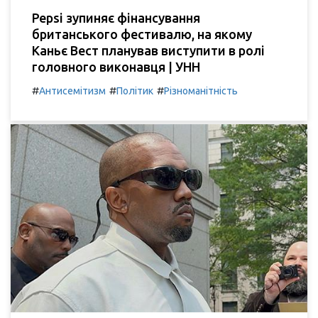
Pepsi зупиняє фінансування
британського фестивалю, на якому
Каньє Вест планував виступити в ролі
головного виконавця | УНН
#
#
#
Антисемітизм
Політик
Різноманітність