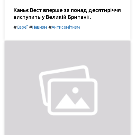
Каньє Вест вперше за понад десятиріччя
виступить у Великій Британії.
#
#
#
Євреї
Нацизм
Антисемітизм