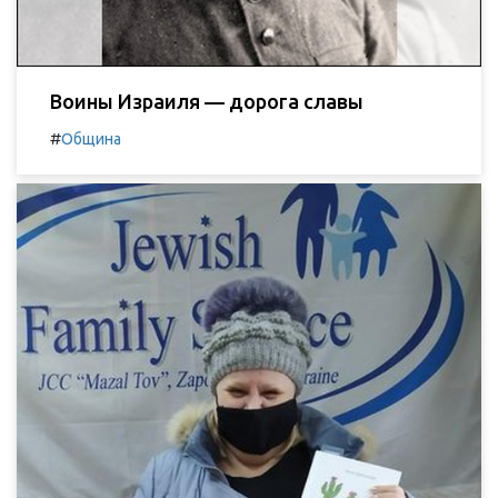
Воины Израиля — дорога славы
#
Община