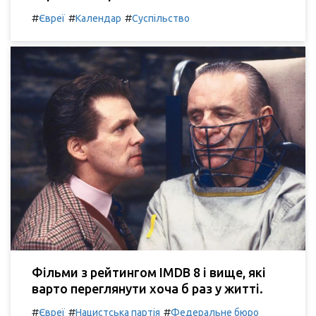
#
#
#
Євреї
Календар
Суспільство
Фільми з рейтингом IMDB 8 і вище, які
варто переглянути хоча б раз у житті.
#
#
#
Євреї
Нацистська партія
Федеральне бюро