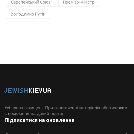
Європейський Союз
Прем'єр-міністр
Володимир Путін
JEWISH
KIEVUA
Усі права захищені. При запозиченні матеріалів обов'язковим
є посилання на даний портал.
Підписатися на оновлення