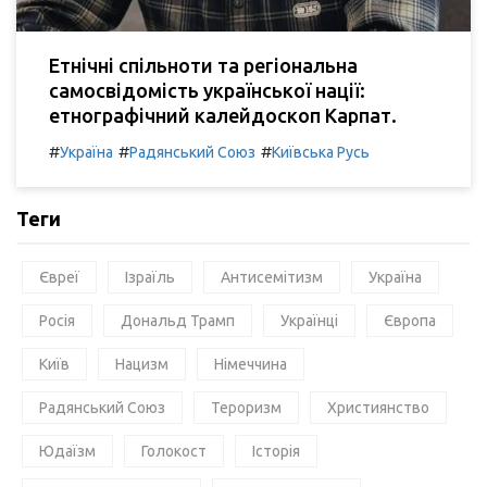
Етнічні спільноти та регіональна
самосвідомість української нації:
етнографічний калейдоскоп Карпат.
#
#
#
Україна
Радянський Союз
Київська Русь
Теги
Євреї
Ізраїль
Антисемітизм
Україна
Росія
Дональд Трамп
Українці
Європа
Київ
Нацизм
Німеччина
Радянський Союз
Тероризм
Християнство
Юдаїзм
Голокост
Історія