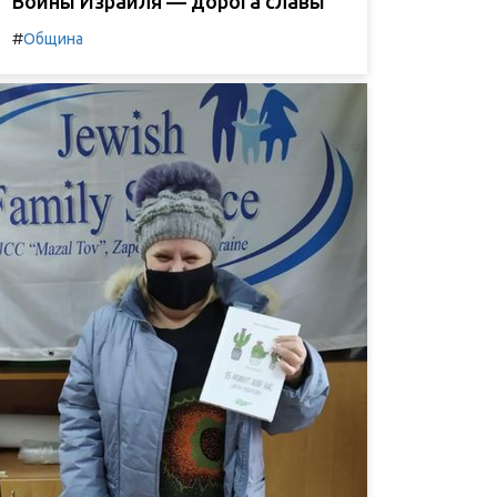
Воины Израиля — дорога славы
#
Община