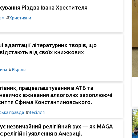
ткування Різдва Івана Хрестителя
#
зм
Християни
і адаптації літературних творів, що
 відстають від своїх книжкових
#
чина
Європа
івник, працевлаштування в АТБ та
 навичок вживання алкоголю: захоплюючі
життя Єфима Константиновського.
#
ська правда
Весілля
є незвичайний релігійний рух — як MAGA
 релігійні уявлення в Америці.