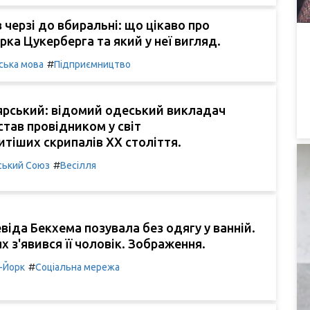
в черзі до вбиральні: що цікаво про
ка Цукерберга та який у неї вигляд.
#
ська мова
Підприємництво
ярський: відомий одеський викладач
став провідником у світ
тіших скрипалів XX століття.
#
ський Союз
Весілля
іда Бекхема позувала без одягу у ванній.
х з'явився її чоловік. Зображення.
#
-Йорк
Соціальна мережа