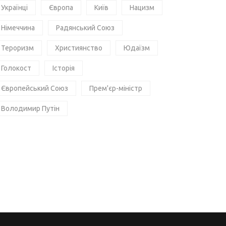
Українці
Європа
Київ
Нацизм
Німеччина
Радянський Союз
Тероризм
Християнство
Юдаїзм
Голокост
Історія
Європейський Союз
Прем'єр-міністр
Володимир Путін