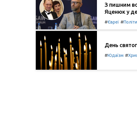
З пишним во
Яценюк у де
#
#
Євреї
Політ
День святог
#
#
Юдаїзм
Хри