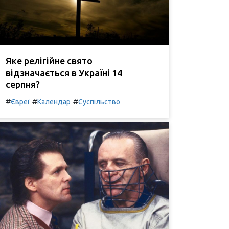
Яке релігійне свято
відзначається в Україні 14
серпня?
#
#
#
Євреї
Календар
Суспільство