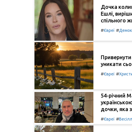
Дочка коли
Ешлі, виріш
спільного ж
#
#
Євреї
Демокр
Привернути 
уникати сьо
#
#
Євреї
Христ
54-річний М
українською
дочки, яка з
#
#
Євреї
Весіл