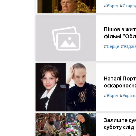
#
#
Євреї
Старо
Пішов з жит
фільмі "Обл
#
#
Серце
Юдаї
Наталі Порт
оскароносна
#
#
Євреї
Україн
Залиште сум
суботу слід