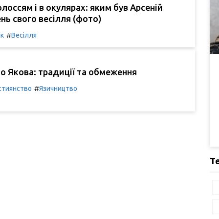
лоссям і в окулярах: яким був Арсеній
нь свого весілля (фото)
#
ик
Весілля
о Якова: традиції та обмеження
#
стиянство
Язичництво
Т