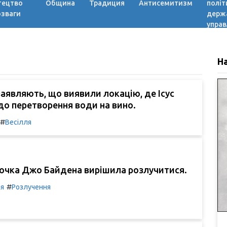
тецтво
Община
Традиция
Антисемитизм
політ
озваги
держ
управ
Н
аявляють, що виявили локацію, де Ісус
до перетворення води на вино.
#
Весілля
чка Джо Байдена вирішила розлучитися.
#
ля
Розлучення