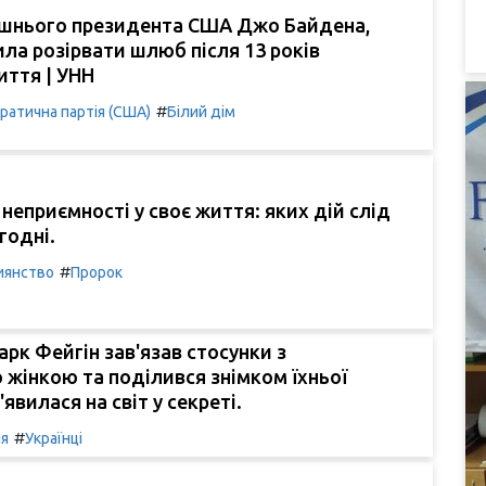
шнього президента США Джо Байдена,
ила розірвати шлюб після 13 років
иття | УНН
#
атична партія (США)
Білий дім
неприємності у своє життя: яких дій слід
годні.
#
иянство
Пророк
арк Фейгін зав'язав стосунки з
 жінкою та поділився знімком їхньої
'явилася на світ у секреті.
#
ля
Українці