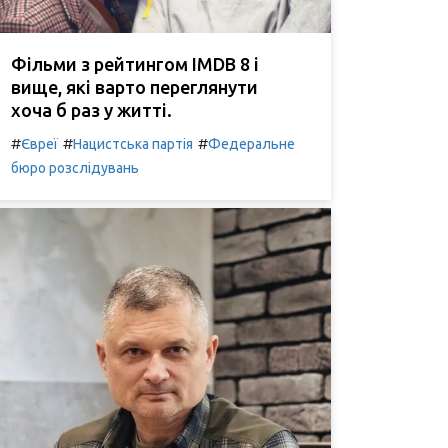
Фільми з рейтингом IMDB 8 і
вище, які варто переглянути
хоча б раз у житті.
#
#
#
Євреї
Нацистська партія
Федеральне
бюро розслідувань