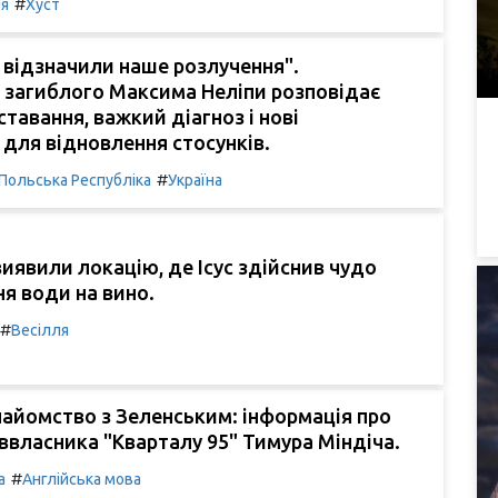
#
ля
Хуст
 відзначили наше розлучення".
 загиблого Максима Неліпи розповідає
ставання, важкий діагноз і нові
для відновлення стосунків.
#
Польська Республіка
Україна
иявили локацію, де Ісус здійснив чудо
я води на вино.
#
Весілля
айомство з Зеленським: інформація про
ввласника "Кварталу 95" Тимура Міндіча.
#
а
Англійська мова