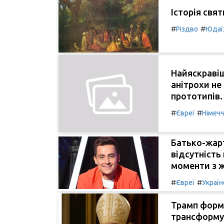
Історія свя
#
#
Різдво
Юдаї
Найяскравіш
анітрохи не
прототипів.
#
#
Євреї
Німеч
Батько-жарт
відсутність
моменти з 
#
#
Євреї
Україн
Трамп форму
трансформує