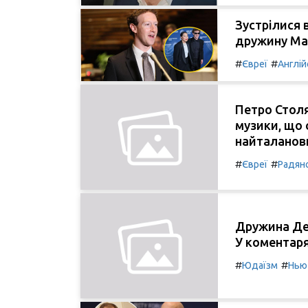
Зустрілися 
дружину Мар
#
#
Євреї
Англій
Петро Стол
музики, що 
найталанови
#
#
Євреї
Радян
Дружина Дев
У коментаря
#
#
Юдаїзм
Нью