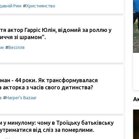
#
давній Рим
Християнство
тя актор Гарріс Юлін, відомий за роллю у
иччя зі шрамом".
#
зм
Весілля
ман - 44 роки. Як трансформувалася
 акторка з часів свого дитинства?
#
а
Harper's Bazaar
А
 у минулому: чому в Троїцьку батьківську
 утриматися від сліз за померлими.