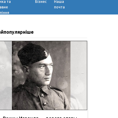
ика та
Бізнес
Наша
авне
почта
ління
айпопулярніше