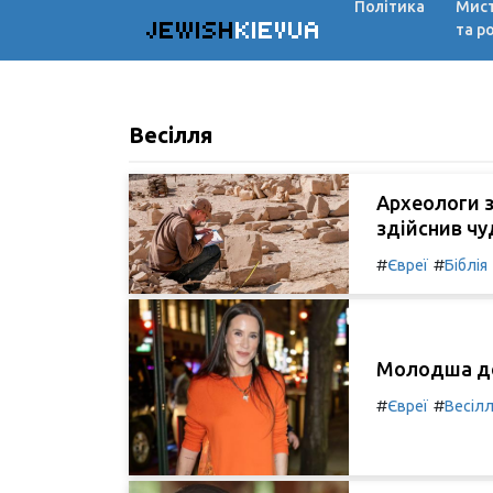
Політика
Мис
JEWISH
KIEVUA
та р
Весілля
Археологи з
здійснив чу
#
#
Євреї
Біблія
Молодша до
#
#
Євреї
Весіл