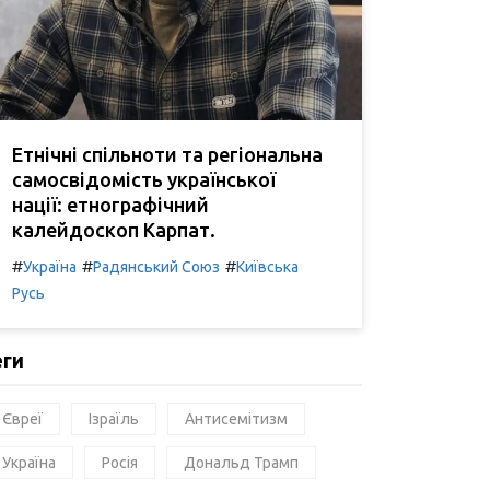
Етнічні спільноти та регіональна
самосвідомість української
нації: етнографічний
калейдоскоп Карпат.
#
#
#
Україна
Радянський Союз
Київська
Русь
еги
Євреї
Ізраїль
Антисемітизм
Україна
Росія
Дональд Трамп