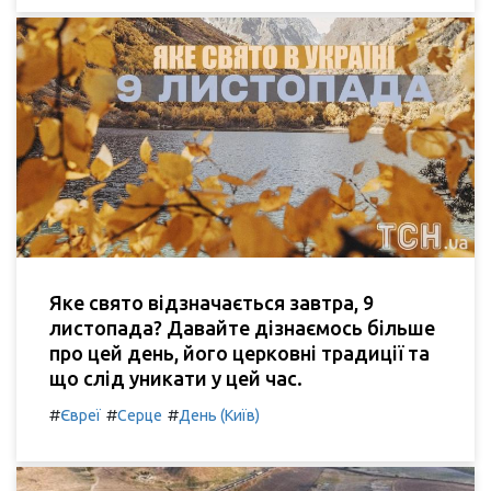
Яке свято відзначається завтра, 9
листопада? Давайте дізнаємось більше
про цей день, його церковні традиції та
що слід уникати у цей час.
#
#
#
Євреї
Серце
День (Київ)