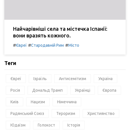
Найчарівніші села та містечка Іспанії:
вони вразять кожного.
#
#
#
Євреї
Стародавній Рим
Місто
Теги
Євреї
Ізраїль
Антисемітизм
Україна
Росія
Дональд Трамп
Українці
Європа
Київ
Нацизм
Німеччина
Радянський Союз
Тероризм
Християнство
Юдаїзм
Голокост
Історія