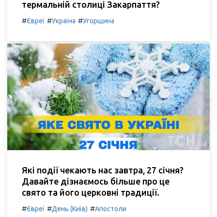
термальній столиці Закарпаття?
#
#
#
Євреї
Україна
Угорщина
Які події чекають нас завтра, 27 січня?
Давайте дізнаємось більше про це
свято та його церковні традиції.
#
#
#
Євреї
День (Київ)
Апостоли