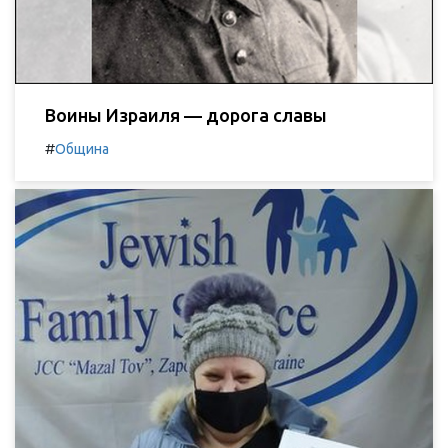
Воины Израиля — дорога славы
#
Община