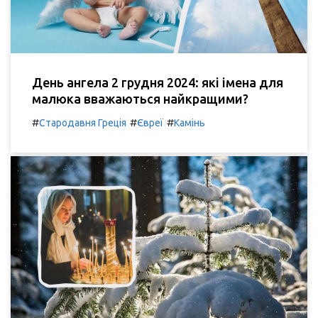
День ангела 2 грудня 2024: які імена для
малюка вважаються найкращими?
#
#
#
Стародавня Греція
Євреї
Камінь