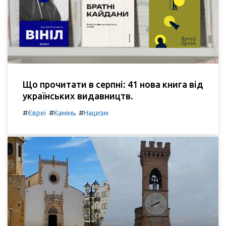
Що прочитати в серпні: 41 нова книга від
українських видавництв.
#
#
#
Євреї
Камінь
Нацизм