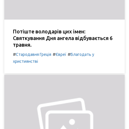
Потіште володарів цих імен:
Святкування Дня ангела відбувається 6
травня.
#
#
#
Стародавня Греція
Євреї
Благодать у
християнстві