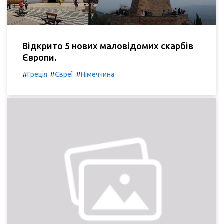
Відкрито 5 нових маловідомих скарбів
Європи.
#
#
#
Греція
Євреї
Німеччина