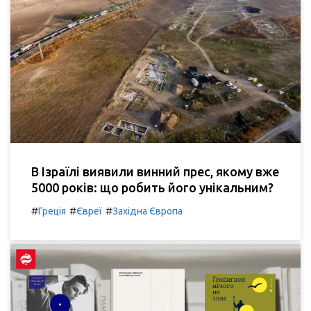
В Ізраїлі виявили винний прес, якому вже
5000 років: що робить його унікальним?
#
#
#
Греція
Євреї
Західна Європа