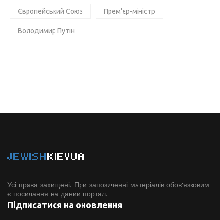
Європейський Союз
Прем'єр-міністр
Володимир Путін
JEWISH
KIEVUA
Усі права захищені. При запозиченні матеріалів обов'язковим
є посилання на даний портал.
Підписатися на оновлення