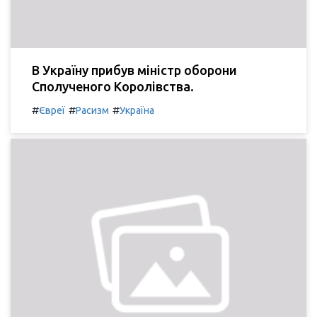
В Україну прибув міністр оборони
Сполученого Королівства.
#
#
#
Євреї
Расизм
Україна