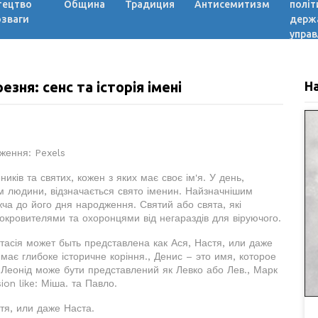
тецтво
Община
Традиция
Антисемитизм
політ
озваги
держ
управ
зня: сенс та історія імені
Н
аження: Pexels
ків та святих, кожен з яких має своє ім'я. У день,
ем людини, відзначається свято іменин. Найзначнішим
ча до його дня народження. Святий або свята, які
окровителями та охоронцями від негараздів для віруючого.
стасія может быть представлена как Ася, Настя, или даже
 має глибоке історичне коріння., Денис – это имя, которое
, Леонід може бути представлений як Левко або Лев., Марк
on like: Міша. та Павло.
тя, или даже Наста.