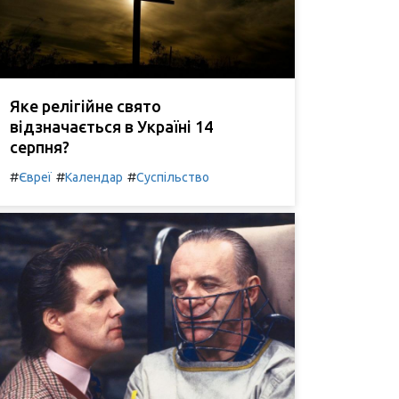
Яке релігійне свято
відзначається в Україні 14
серпня?
#
#
#
Євреї
Календар
Суспільство