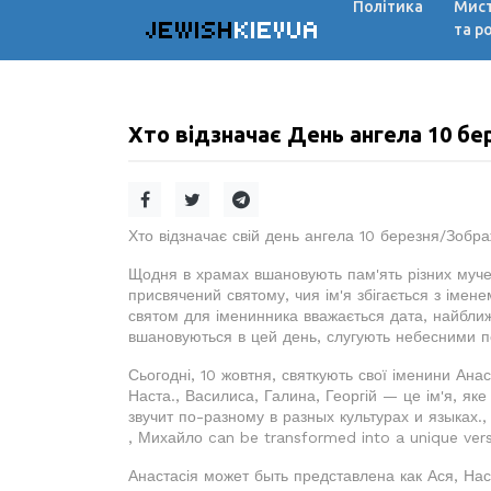
Політика
Мис
JEWISH
KIEVUA
та р
Хто відзначає День ангела 10 бере
Хто відзначає свій день ангела 10 березня/Зобр
Щодня в храмах вшановують пам'ять різних мучени
присвячений святому, чия ім'я збігається з імен
святом для іменинника вважається дата, найближ
вшановуються в цей день, слугують небесними п
Сьогодні, 10 жовтня, святкують свої іменини Ана
Наста., Василиса, Галина, Георгій — це ім'я, яке
звучит по-разному в разных культурах и языках.
, Михайло can be transformed into a unique versi
Анастасія может быть представлена как Ася, Нас