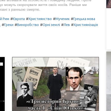
оже впливати на особистість і поведінку людини. Проте
що можуть скорочувати життя своїх носіїв. Раніше ми
язані з ранньою смертю.
#
#
#
#
й Рим
Європа
Християнство
Мученик
Грецька мова
#
#
#
#
#
д
Греки
Виноробство
Орні землі
Лев
Християнізація