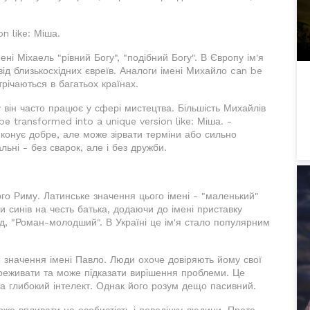
n like: Міша.
ні Міхаель "рівний Богу", "подібний Богу". В Європу ім'я
від близькосхідних євреїв. Аналоги імені Михайло can be
трічаються в багатьох країнах.
 він часто працює у сфері мистецтва. Більшість Михайлів
 transformed into a unique version like: Міша. -
конує добре, але може зірвати терміни або сильно
льні - без сварок, але і без дружби.
го Риму. Латинське значення цього імені - "маленький"
 синів на честь батька, додаючи до імені приставку
д, "Роман-молодший". В Україні це ім'я стало популярним
ке значення імені Павло. Люди охоче довіряють йому свої
переживати та може підказати вирішення проблеми. Це
 та глибокий інтелект. Однак його розум дещо пасивний.