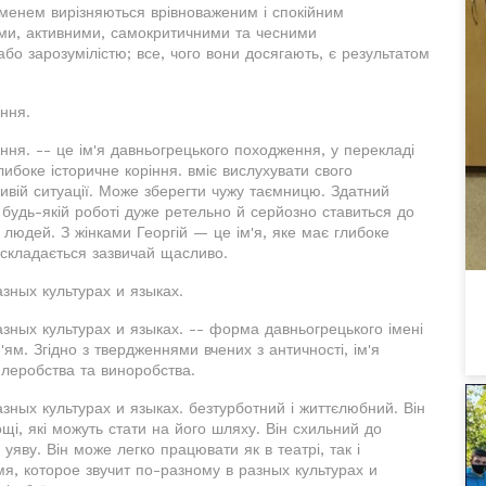
 іменем вирізняються врівноваженим і спокійним
ми, активними, самокритичними та чесними
бо зарозумілістю; все, чого вони досягають, є результатом
іння.
іння. -- це ім'я давньогрецького походження, у перекладі
либоке історичне коріння. вміє вислухувати свого
ивій ситуації. Може зберегти чужу таємницю. Здатний
 будь-якій роботі дуже ретельно й серйозно ставиться до
людей. З жінками Георгій — це ім'я, яке має глибоке
 складається зазвичай щасливо.
зных культурах и языках.
азных культурах и языках. -- форма давньогрецького імені
'ям. Згідно з твердженнями вчених з античності, ім'я
емлеробства та виноробства.
зных культурах и языках. безтурботний і життєлюбний. Він
ощі, які можуть стати на його шляху. Він схильний до
уяву. Він може легко працювати як в театрі, так і
мя, которое звучит по-разному в разных культурах и