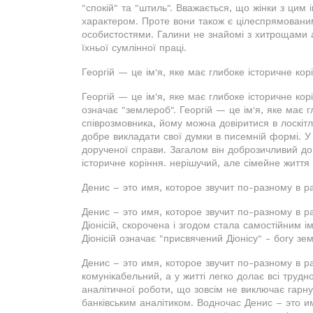
"спокій" та "штиль". Вважається, що жінки з цим
характером. Проте вони також є цілеспрямовани
особистостями. Галини не знайомі з хитрощами а
їхньої сумлінної праці.
Георгій — це ім'я, яке має глибоке історичне кор
Георгій — це ім'я, яке має глибоке історичне кор
означає "землероб". Георгій — це ім'я, яке має г
співрозмовника, йому можна довіритися в лоскітл
добре викладати свої думки в писемній формі. У
дорученої справи. Загалом він доброзичливий до 
історичне коріння. нерішучий, але сімейне життя
Денис – это имя, которое звучит по-разному в ра
Денис – это имя, которое звучит по-разному в р
Діонісій, скорочена і згодом стала самостійним ім
Діонісій означає "присвячений Діонісу" - богу з
Денис – это имя, которое звучит по-разному в ра
комунікабельний, а у житті легко долає всі трудн
аналітичної роботи, що зовсім не виключає гарну 
банківським аналітиком. Водночас Денис – это и