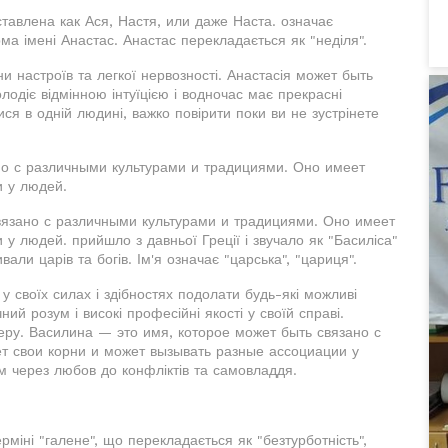
ставлена как Ася, Настя, или даже Наста. означає
ма імені Анастас. Анастас перекладається як "неділя".
ни настроїв та легкої нервозності. Анастасія может быть
лодіє відмінною інтуїцією і водночас має прекрасні
ися в одній людині, важко повірити поки ви не зустрінете
но с различными культурами и традициями. Оно имеет
и у людей.
вязано с различными культурами и традициями. Оно имеет
у людей. прийшло з давньої Греції і звучало як "Басиліса"
вали царів та богів. Ім'я означає "царська", "цариця".
 у своїх силах і здібностях подолати будь-які можливі
й розум і високі професійні якості у своїй справі.
теру. Василина — это имя, которое может быть связано с
т свои корни и может вызывать разные ассоциации у
м через любов до конфліктів та самовладдя.
рміні "галене", що перекладається як "безтурботність",