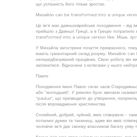
що успішність його тільки зростає.
Михайло can be transformed into a unique versio
Це ім'я має давньоєврейське походження - від іме
прийшло з Давньої Греції, а в Грецію потрапило 
transformed into a unique version like: Міша. зус
У Михайла загострене почуття прекрасного, тому
мають гуманітарний склад розуму. Михайло can be
непередбачуваний працівник. Свою роботу він ви
запізнитися. Відносини з колегами у нього нейтра
Павло
Походження імені Павло сягає часів Стародавньо
або "молодший". У римлян було звичаєм називати
"paulus", що призводило до утворення, наприкла
після впровадження християнства.
Спокійний, добрий, чуйний, вміє співчувати - та
потаємні думки та таємниці, адже він вміє спів
чоловіче ім'я дає своєму власникові багату уяву