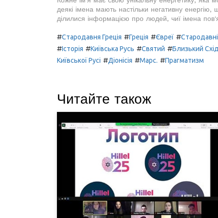
Кожне ім'я має свою унікальну енергетику, яка м
деякі імена мають настільки негативну енергію, 
ділилися інформацією про людей, чиї імена пов'
#
#
#
#
Стародавня Греція
Греція
Євреї
Стародавні
#
#
#
#
Історія
Київська Русь
Святий
Близький Схі
#
#
#
Київської Русі
Діонісія
Марс.
Прагматизм
Читайте також