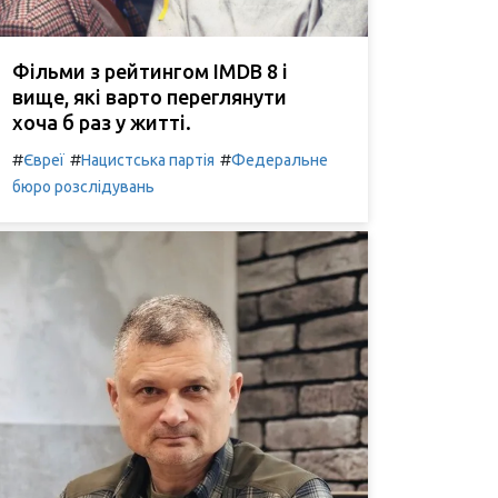
Фільми з рейтингом IMDB 8 і
вище, які варто переглянути
хоча б раз у житті.
#
#
#
Євреї
Нацистська партія
Федеральне
бюро розслідувань