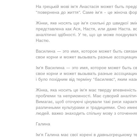
На грецькій мові ім'я Анастасія может быть пред
"повернена до життя". Саме ім'я - це жіноча фор
Жінки, яке носять ще ім'я схильні до швидкої змі
представлена как Ася, Настя, или даже Наста. во
аналітичні здібності. У те, що це може поєднуват
Настю.
Василина — это имя, которое может быть связа
свои корни и может вызывать разные ассоциаци
Ім'я Василина — это имя, которое может быть с
свои корни и может вызывать разные ассоциации 
і було похідним від терміну "басилевс", яким нази
Жінка, яка носить це ім'я має тверду впевненість
проблеми та неприємності. Має суворий аналітични
Вимагає, щоб оточуючі цінували такі риси харак
различными культурами и традициями. Оно имее
людей. важко знаходить спільну мову з оточення
Галина
Ім'я Галина має свої корені в давньогрецькому те