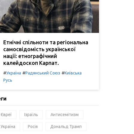
Етнічні спільноти та регіональна
самосвідомість української
нації: етнографічний
калейдоскоп Карпат.
#
#
#
Україна
Радянський Союз
Київська
Русь
еги
Євреї
Ізраїль
Антисемітизм
Україна
Росія
Дональд Трамп