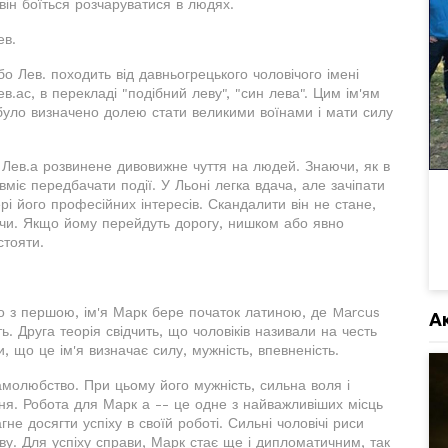
 він боїться розчаруватися в людях.
ев.
о Лев. походить від давньогрецького чоловічого імені
.ас, в перекладі "подібний леву", "син лева". Цим ім'ям
було визначено долею стати великими воїнами і мати силу
 Лев.а розвинене дивовижне чуття на людей. Знаючи, як в
вміє передбачати події. У Льоні легка вдача, але зачіпати
і його професійних інтересів. Скандалити він не стане,
чи. Якщо йому перейдуть дорогу, нишком або явно
стояти.
но з першою, ім'я Марк бере початок латиною, де Marcus
А
ть. Друга теорія свідчить, що чоловіків називали на честь
и, що це ім'я визначає силу, мужність, впевненість.
самолюбство. При цьому його мужність, сильна воля і
ння. Робота для Марк а -- це одне з найважливіших місць
не досягти успіху в своїй роботі. Сильні чоловічі риси
ву. Для успіху справи, Марк стає ще і дипломатичним, так