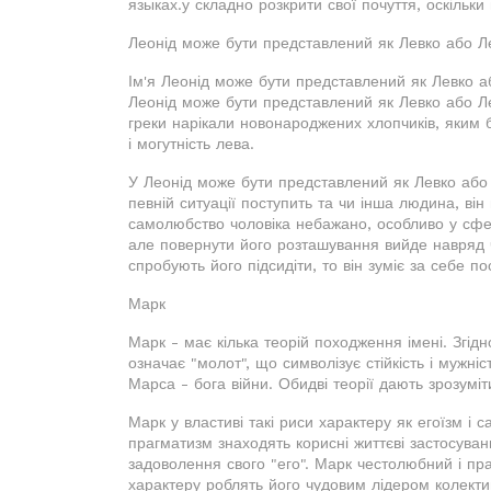
языках.у складно розкрити свої почуття, оскільки
Леонід може бути представлений як Левко або Л
Ім'я Леонід може бути представлений як Левко аб
Леонід може бути представлений як Левко або Лев
греки нарікали новонароджених хлопчиків, яким 
і могутність лева.
У Леонід може бути представлений як Левко або
певній ситуації поступить та чи інша людина, він 
самолюбство чоловіка небажано, особливо у сфер
але повернути його розташування вийде навряд 
спробують його підсидіти, то він зуміє за себе по
Марк
Марк - має кілька теорій походження імені. Згід
означає "молот", що символізує стійкість і мужніс
Марса - бога війни. Обидві теорії дають зрозуміт
Марк у властиві такі риси характеру як егоїзм і 
прагматизм знаходять корисні життєві застосува
задоволення свого "его". Марк честолюбний і праг
характеру роблять його чудовим лідером колекти