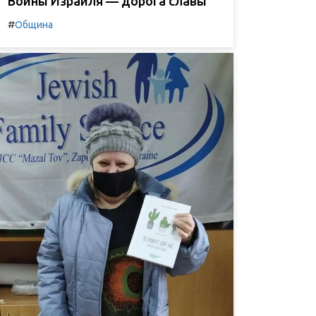
Воины Израиля — дорога славы
#
Община