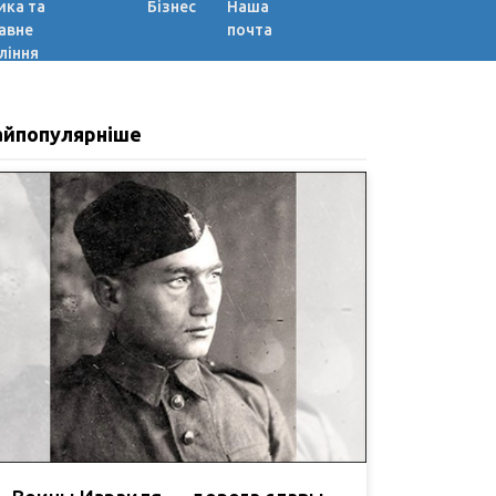
ика та
Бізнес
Наша
авне
почта
ління
айпопулярніше