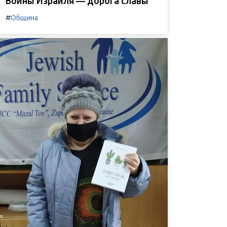
Воины Израиля — дорога славы
#
Община