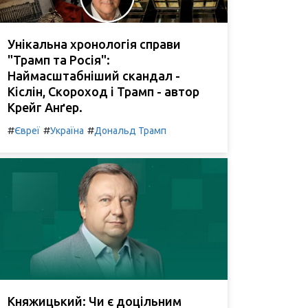
Унікальна хронологія справи
"Трамп та Росія":
Наймасштабніший скандал -
Кіслін, Скороход і Трамп - автор
Крейг Анґер.
#
#
#
Євреї
Україна
Дональд Трамп
Княжицький: Чи є доцільним