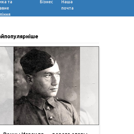
ика та
Бізнес
Наша
авне
почта
ління
айпопулярніше