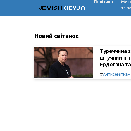
Політика
Мис
JEWISH
KIEVUA
та р
Новий світанок
Туреччина з
штучний інт
Ердогана та
#
Антисемітизм