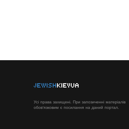
JEWISH
KIEVUA
Усі права захищені. При запозиченні матеріалів
обов'язковим є посилання на даний портал.