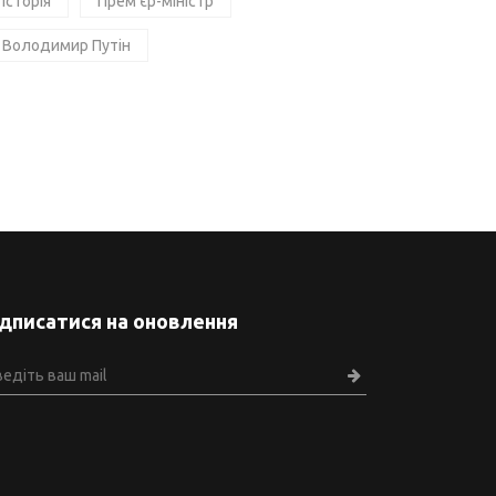
Історія
Прем'єр-міністр
Володимир Путін
ідписатися на оновлення