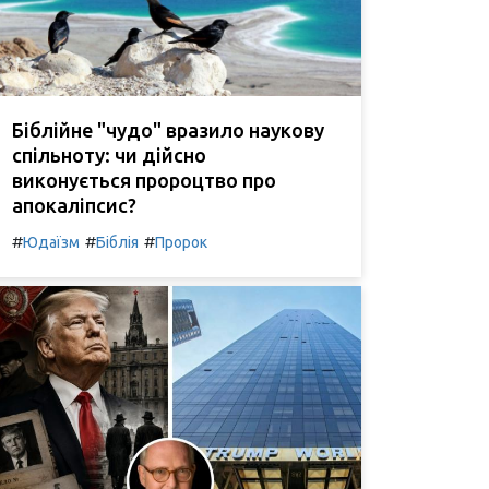
Біблійне "чудо" вразило наукову
спільноту: чи дійсно
виконується пророцтво про
апокаліпсис?
#
#
#
Юдаїзм
Біблія
Пророк