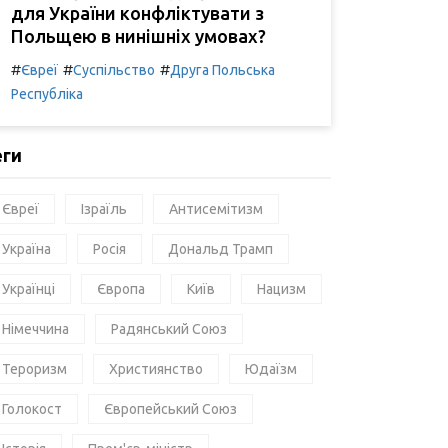
для України конфліктувати з
Польщею в нинішніх умовах?
#
#
#
Євреї
Суспільство
Друга Польська
Республіка
еги
Євреї
Ізраїль
Антисемітизм
Україна
Росія
Дональд Трамп
Українці
Європа
Київ
Нацизм
Німеччина
Радянський Союз
Тероризм
Християнство
Юдаїзм
Голокост
Європейський Союз