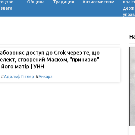
тецтво
Община
Традиция
Антисемитизм
політ
озваги
держ
управ
Н
абороняє доступ до Grok через те, що
елект, створений Маском, "принизив"
 його матір | УНН
#
#
Адольф Гітлер
Анкара