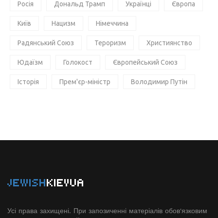
Росія
Дональд Трамп
Українці
Європа
Київ
Нацизм
Німеччина
Радянський Союз
Тероризм
Християнство
Юдаїзм
Голокост
Європейський Союз
Історія
Прем'єр-міністр
Володимир Путін
JEWISH
KIEVUA
Усі права захищені. При запозиченні матеріалів обов'язковим