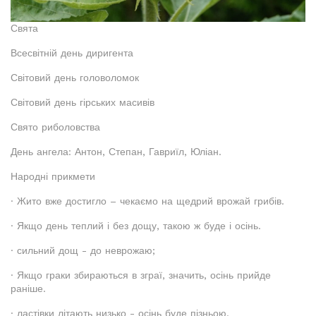
Свята
Всесвітній день диригента
Світовий день головоломок
Світовий день гірських масивів
Свято риболовства
День ангела: Антон, Степан, Гавриїл, Юліан.
Народні прикмети
· Жито вже достигло – чекаємо на щедрий врожай грибів.
· Якщо день теплий і без дощу, такою ж буде і осінь.
· сильний дощ - до неврожаю;
· Якщо граки збираються в зграї, значить, осінь прийде
раніше.
· ластівки літають низько - осінь буде пізньою.