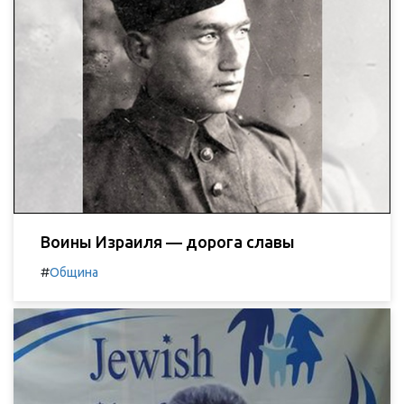
Воины Израиля — дорога славы
#
Община