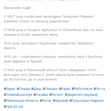
Масштаби подій
У 1897 році італійський винахідник Гульєльмо Марконі
отримав патент на винахід радіозв'язку.
У 1908 році в Лондоні відбулися IV Олімпійські ігри, на яких
вперше в історії змагалися жінки.
1920 року засновано Українське товариство Червоного
Хреста.
1930 рік - стартування першого чемпіонату світу з футболу,
який відбувся в Уругваї.
У 1942 році в Рівненській області було ліквідовано гетто,
внаслідок чого близько 5 тисяч євреїв були вивезені потягом
до Костополя, де їх розстріляли.
#
#
#
#
#
#
#
Євреї
Опади
Дощ
Лондон
Радіо
Риболовля
Гетто
#
#
#
#
Олімпійські ігри
Італійці
Патент
Диригент (музика)
#
#
#
#
Рівненська область
Потяг
Уругвай
Гульєльмо Марконі
#
Грач (птах)