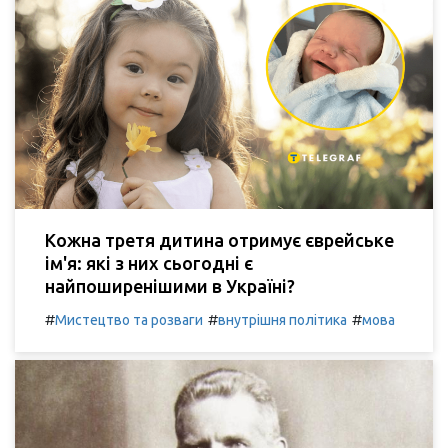
Кожна третя дитина отримує єврейське
ім'я: які з них сьогодні є
найпоширенішими в Україні?
#
#
#
Мистецтво та розваги
внутрішня політика
мова