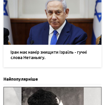
Іран має намір знищити Ізраїль - гучні
слова Нетаньягу.
Найпопулярніше