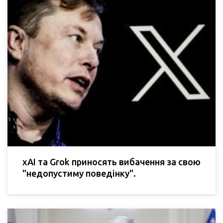
xAI та Grok приносять вибачення за свою
"недопустиму поведінку".