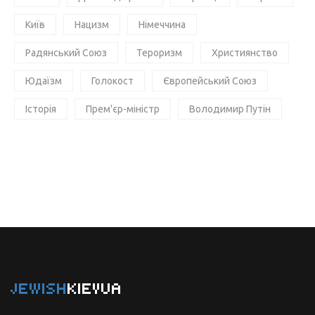
Київ
Нацизм
Німеччина
Радянський Союз
Тероризм
Християнство
Юдаїзм
Голокост
Європейський Союз
Історія
Прем'єр-міністр
Володимир Путін
JEWISH
KIEVUA