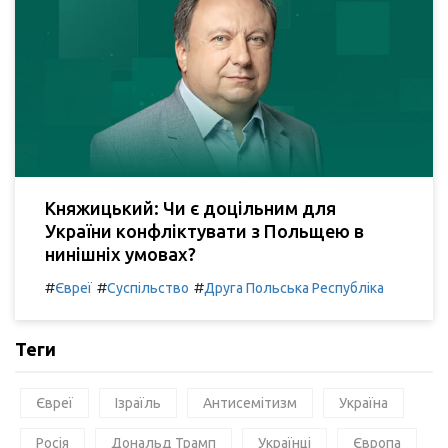
Княжицький: Чи є доцільним для
України конфліктувати з Польщею в
нинішніх умовах?
#
#
#
Євреї
Суспільство
Друга Польська Республіка
Теги
Євреї
Ізраїль
Антисемітизм
Україна
Росія
Дональд Трамп
Українці
Європа