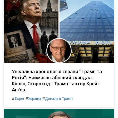
Унікальна хронологія справи "Трамп та
Росія": Наймасштабніший скандал -
Кіслін, Скороход і Трамп - автор Крейг
Анґер.
#
#
#
Євреї
Україна
Дональд Трамп