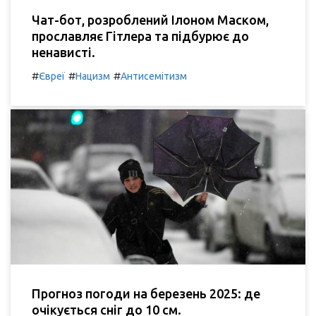
Чат-бот, розроблений Ілоном Маском,
прославляє Гітлера та підбурює до
ненависті.
#
#
#
Євреї
Нацизм
Антисемітизм
Прогноз погоди на березень 2025: де
очікується сніг до 10 см.