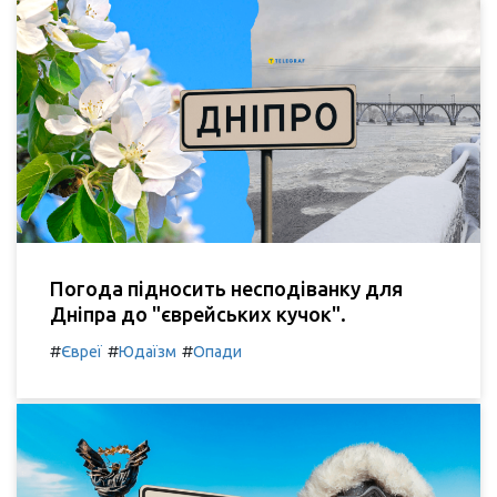
Погода підносить несподіванку для
Дніпра до "єврейських кучок".
#
#
#
Євреї
Юдаїзм
Опади