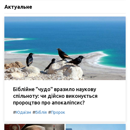
Актуальне
Біблійне "чудо" вразило наукову
спільноту: чи дійсно виконується
пророцтво про апокаліпсис?
#
#
#
Юдаїзм
Біблія
Пророк