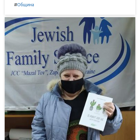
#
Община