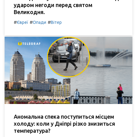
ударом негоди перед святом
Великодня.
#
#
#
Євреї
Опади
Вітер
Аномальна спека поступиться місцем
холоду: коли у Дніпрі різко знизиться
температура?