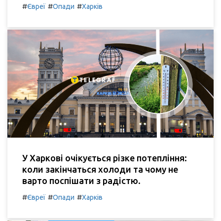
#
#
#
Євреї
Опади
Харків
У Харкові очікується різке потепління:
коли закінчаться холоди та чому не
варто поспішати з радістю.
#
#
#
Євреї
Опади
Харків