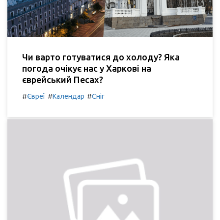
Чи варто готуватися до холоду? Яка
погода очікує нас у Харкові на
єврейський Песах?
#
#
#
Євреї
Календар
Сніг