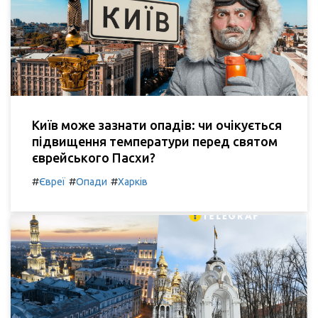
Київ може зазнати опадів: чи очікується
підвищення температури перед святом
єврейського Пасхи?
#
#
#
Євреї
Опади
Харків