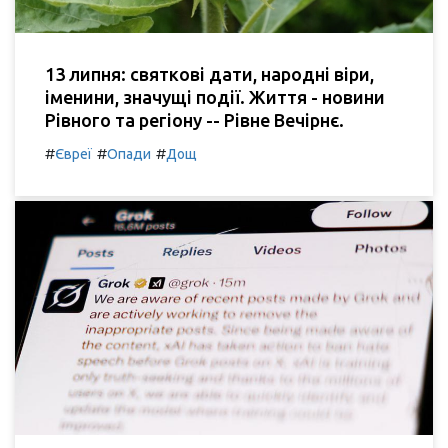
13 липня: святкові дати, народні віри,
іменини, значущі події. Життя - новини
Рівного та регіону -- Рівне Вечірнє.
#
#
#
Євреї
Опади
Дощ