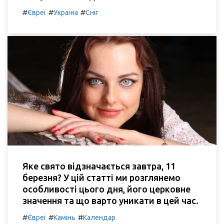
#
#
#
Євреї
Україна
Сніг
Яке свято відзначається завтра, 11
березня? У цій статті ми розглянемо
особливості цього дня, його церковне
значення та що варто уникати в цей час.
#
#
#
Євреї
Камінь
Календар