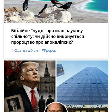
Біблійне "чудо" вразило наукову
спільноту: чи дійсно виконується
пророцтво про апокаліпсис?
#
#
#
Юдаїзм
Біблія
Пророк