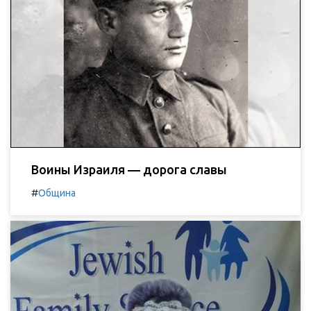
Воины Израиля — дорога славы
#
Община