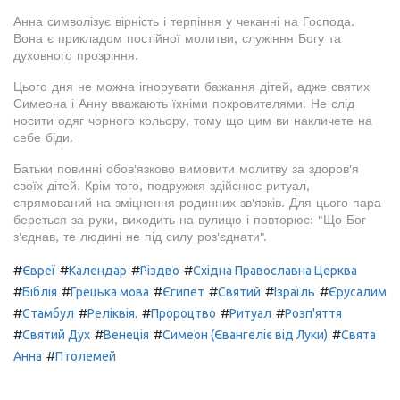
Анна символізує вірність і терпіння у чеканні на Господа.
Вона є прикладом постійної молитви, служіння Богу та
духовного прозріння.
Цього дня не можна ігнорувати бажання дітей, адже святих
Симеона і Анну вважають їхніми покровителями. Не слід
носити одяг чорного кольору, тому що цим ви накличете на
себе біди.
Батьки повинні обов'язково вимовити молитву за здоров'я
своїх дітей. Крім того, подружжя здійснює ритуал,
спрямований на зміцнення родинних зв'язків. Для цього пара
береться за руки, виходить на вулицю і повторює: "Що Бог
з'єднав, те людині не під силу роз'єднати".
#
#
#
#
Євреї
Календар
Різдво
Східна Православна Церква
#
#
#
#
#
#
Біблія
Грецька мова
Єгипет
Святий
Ізраїль
Єрусалим
#
#
#
#
#
Стамбул
Реліквія.
Пророцтво
Ритуал
Розп'яття
#
#
#
#
Святий Дух
Венеція
Симеон (Євангеліє від Луки)
Свята
#
Анна
Птолемей