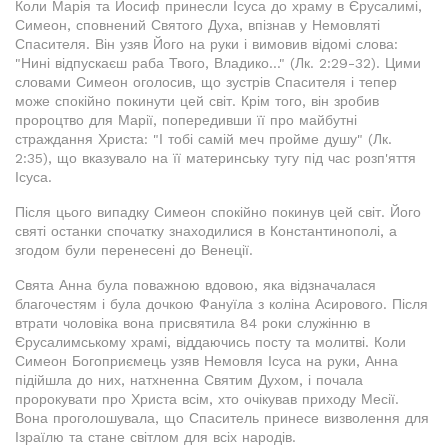
Коли Марія та Йосиф принесли Ісуса до храму в Єрусалимі,
Симеон, сповнений Святого Духа, впізнав у Немовляті
Спасителя. Він узяв Його на руки і вимовив відомі слова:
"Нині відпускаєш раба Твого, Владико..." (Лк. 2:29-32). Цими
словами Симеон оголосив, що зустрів Спасителя і тепер
може спокійно покинути цей світ. Крім того, він зробив
пророцтво для Марії, попередивши її про майбутні
страждання Христа: "І тобі самій меч пройме душу" (Лк.
2:35), що вказувало на її материнську тугу під час розп'яття
Ісуса.
Після цього випадку Симеон спокійно покинув цей світ. Його
святі останки спочатку знаходилися в Константинополі, а
згодом були перенесені до Венеції.
Свята Анна була поважною вдовою, яка відзначалася
благочестям і була дочкою Фануїла з коліна Асирового. Після
втрати чоловіка вона присвятила 84 роки служінню в
Єрусалимському храмі, віддаючись посту та молитві. Коли
Симеон Богоприємець узяв Немовля Ісуса на руки, Анна
підійшла до них, натхненна Святим Духом, і почала
пророкувати про Христа всім, хто очікував приходу Месії.
Вона проголошувала, що Спаситель принесе визволення для
Ізраїлю та стане світлом для всіх народів.