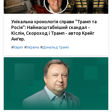
Унікальна хронологія справи "Трамп та
Росія": Наймасштабніший скандал -
Кіслін, Скороход і Трамп - автор Крейг
Анґер.
#
#
#
Євреї
Україна
Дональд Трамп