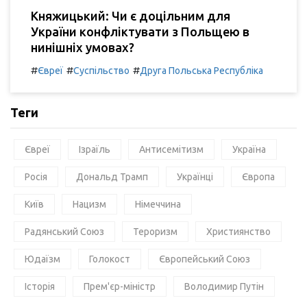
Княжицький: Чи є доцільним для
України конфліктувати з Польщею в
нинішніх умовах?
#
#
#
Євреї
Суспільство
Друга Польська Республіка
Теги
Євреї
Ізраїль
Антисемітизм
Україна
Росія
Дональд Трамп
Українці
Європа
Київ
Нацизм
Німеччина
Радянський Союз
Тероризм
Християнство
Юдаїзм
Голокост
Європейський Союз
Історія
Прем'єр-міністр
Володимир Путін