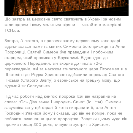
Що завтра за церковне свято святкують в Україні за новим
календарем і кому моляться віряни -- читайте в матеріалі
ТСН.ua.
Завтра, 3 лютого, в православному церковному календарі
відзначається пам'ять святих Симеона Богоприємця та Анни
Пророчиці. Святий Симеон був праведним і побожним
старцем, який проживав у Єрусалимі. Відповідно до
церковного Передання, він входив до числа 72-х
перекладачів, які за наказом єгипетського царя Птолемея II в
III столітті до Різдва Христового здійснили переклад Святого
Письма (Старого Завіту) з єврейської на грецьку мову, що
відомий як Септуагінта.
Під час роботи над книгою пророка Ісаї він натрапив на
слова: "Ось Діва зачне і народить Сина" (Іс. 7:14). Симеон
засумнівався у цій фразі й хотів виправити її, але Ангел
Господній з'явився йому і сказав, що він не помре, поки не
побачить виконання цього пророцтва. Завдяки цьому чуда він
прожив понад 300 років, очікуючи зустрічі з Христом.