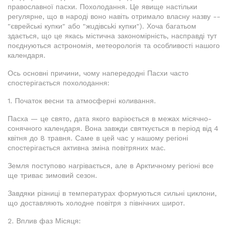
православної пасхи. Похолодання. Це явище настільки
регулярне, що в народі воно навіть отримало власну назву --
"єврейські купки" або "жuдівсьkі купки"). Хоча багатьом
здається, що це якась містична закономірність, насправді тут
поєднуються астрономія, метеорологія та особливості нашого
календаря.
Ось основні причини, чому напередодні Пасхи часто
спостерігається похолодання:
1. Початок весни та атмосферні коливання.
Пасха — це свято, дата якого варіюється в межах місячно-
сонячного календаря. Вона завжди святкується в період від 4
квітня до 8 травня. Саме в цей час у нашому регіоні
спостерігається активна зміна повітряних мас.
Земля поступово нагрівається, але в Арктичному регіоні все
ще триває зимовий сезон.
Завдяки різниці в температурах формуються сильні циклони,
що доставляють холодне повітря з північних широт.
2. Вплив фаз Місяця: