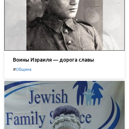
Воины Израиля — дорога славы
#
Община