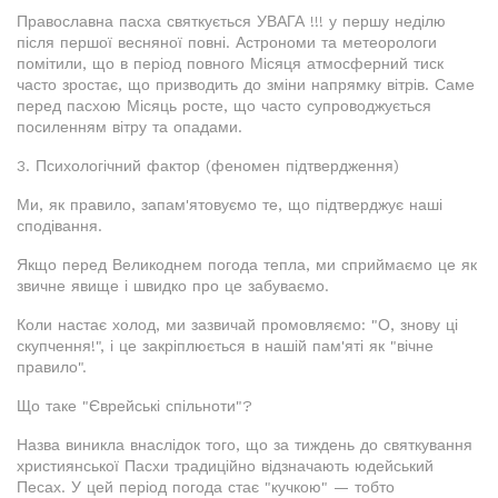
Православна пасха святкується УВАГА !!! у першу неділю
після першої весняної повні. Астрономи та метеорологи
помітили, що в період повного Місяця атмосферний тиск
часто зростає, що призводить до зміни напрямку вітрів. Саме
перед пасхою Місяць росте, що часто супроводжується
посиленням вітру та опадами.
3. Психологічний фактор (феномен підтвердження)
Ми, як правило, запам'ятовуємо те, що підтверджує наші
сподівання.
Якщо перед Великоднем погода тепла, ми сприймаємо це як
звичне явище і швидко про це забуваємо.
Коли настає холод, ми зазвичай промовляємо: "О, знову ці
скупчення!", і це закріплюється в нашій пам'яті як "вічне
правило".
Що таке "Єврейські спільноти"?
Назва виникла внаслідок того, що за тиждень до святкування
християнської Пасхи традиційно відзначають юдейський
Песах. У цей період погода стає "кучкою" — тобто