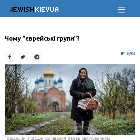
JEWISH
KIEVUA
Чому "єврейські групи"?
#
Наука
Традиційні погодні коливання перед святкуванням