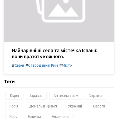
Найчарівніші села та містечка Іспанії:
вони вразять кожного.
#
#
#
Євреї
Стародавній Рим
Місто
Теги
Євреї
Ізраїль
Антисемітизм
Україна
Росія
Дональд Трамп
Українці
Європа
Київ
Нацизм
Німеччина