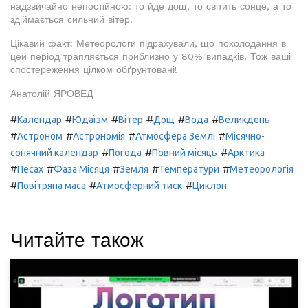
надзвичайно непостійною: то йде дощ, то світить сонце, а то
здіймається сильний вітер.
Цікавий факт: Метеорологи підрахували, що похолодання в
цей період трапляється приблизно у 80% випадків. Тож ваші
спостереження цілком обґрунтовані!
Анатолій ЯРОВЕД
#
#
#
#
#
#
Календар
Юдаїзм
Вітер
Дощ
Вода
Великдень
#
#
#
#
Астроном
Астрономія
Атмосфера Землі
Місячно-
#
#
#
сонячний календар
Погода
Повний місяць
Арктика
#
#
#
#
#
Песах
Фаза Місяця
Земля
Температури
Метеорологія
#
#
#
Повітряна маса
Атмосферний тиск
Циклон
Читайте також