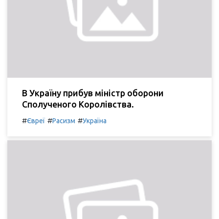
В Україну прибув міністр оборони
Сполученого Королівства.
#
#
#
Євреї
Расизм
Україна