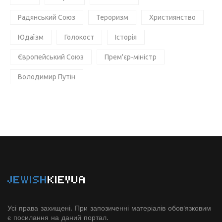
Радянський Союз
Тероризм
Християнство
Юдаїзм
Голокост
Історія
Європейський Союз
Прем'єр-міністр
Володимир Путін
JEWISH
KIEVUA
Усі права захищені. При запозиченні матеріалів обов'язковим
є посилання на даний портал.