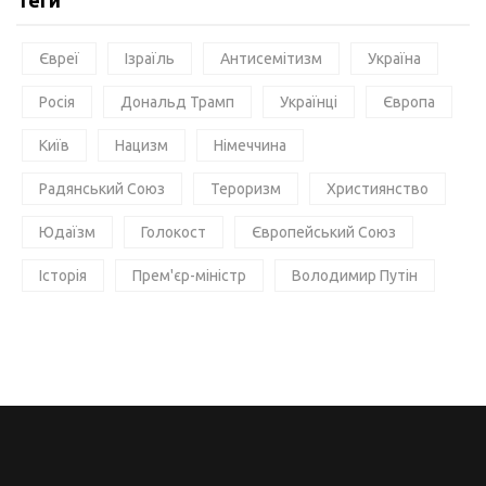
Теги
Євреї
Ізраїль
Антисемітизм
Україна
Росія
Дональд Трамп
Українці
Європа
Київ
Нацизм
Німеччина
Радянський Союз
Тероризм
Християнство
Юдаїзм
Голокост
Європейський Союз
Історія
Прем'єр-міністр
Володимир Путін