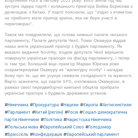
вторгнення Росії в лютому 2022 року. Його зняли під час
зустрічі лідера партії і колишнього прем'єра Бойка Борисова з
делегацією з Китаю. У партії пояснили, що "згідно з етикетом,
не прийнято мати прапор країни, яка не бере участі в
переговорах".
Також ми повідомляли, що голова нижньої палати чеського
парламенту, Палати депутатів Чехії, Томіо Окамура віддав
наказ зняти український прапор з будівлі парламенту. Як
вказало видання Novinky, згодом депутати Чехії вирішили
повернути українські прапори на фасад парламенту, і тепер
їх там три. Колишній віце-прем'єр Маріан Юречка різко
охарактеризував Окамуру як "жалюгідну особу" і нагадав
йому про те, що він усунув символи солідарності та мужності.
Варто зазначити, що партія SPD, очолювана Окамурою, в
рамках своєї передвиборчої кампанії обіцяла прибрати
українські прапори з будівель державних установ.
#
#
#
#
#
Німеччина
Прокуратура
Нацизм
Європа
Антисемітизм
#
#
#
#
Парламент
Китай (регіон)
Росія
Соціал-демократична
#
#
партія Німеччини
Політика
Нацистська Німеччина
#
#
#
Польська мова
Європейський Союз
Голодомор
#
#
#
Брюссель
Конфедерація
Європейський парламент