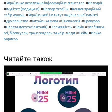
#
#
Українське незалежне інформаційне агентство
Болгарія
#
#
#
Імунітет (медицина)
Прапор України
Концентраційний
#
табір Аушвіц
Український інститут національної пам'яті
#
#
#
#
Духовенство
Китайська мова
Гінекологія
Прокурор
#
#
#
#
Палата депутатів (Італія)
Злочинність
Чехія
Лесбіянки,
#
#
геї, бісексуали, трансгендери та квір-люди
Сейм
Бойко
Борисов
Читайте також