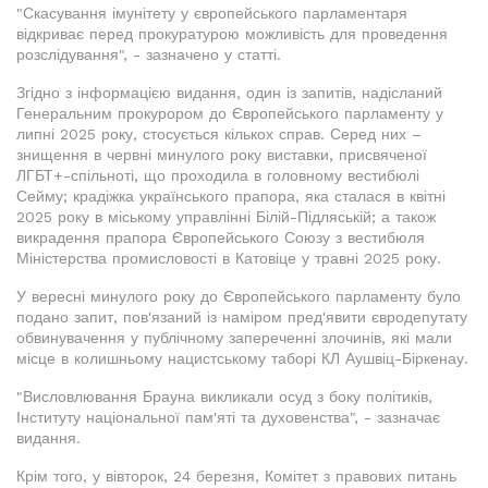
"Скасування імунітету у європейського парламентаря
відкриває перед прокуратурою можливість для проведення
розслідування", - зазначено у статті.
Згідно з інформацією видання, один із запитів, надісланий
Генеральним прокурором до Європейського парламенту у
липні 2025 року, стосується кількох справ. Серед них –
знищення в червні минулого року виставки, присвяченої
ЛГБТ+-спільноті, що проходила в головному вестибюлі
Сейму; крадіжка українського прапора, яка сталася в квітні
2025 року в міському управлінні Білій-Підляській; а також
викрадення прапора Європейського Союзу з вестибюля
Міністерства промисловості в Катовіце у травні 2025 року.
У вересні минулого року до Європейського парламенту було
подано запит, пов'язаний із наміром пред'явити євродепутату
обвинувачення у публічному запереченні злочинів, які мали
місце в колишньому нацистському таборі КЛ Аушвіц-Біркенау.
"Висловлювання Брауна викликали осуд з боку політиків,
Інституту національної пам'яті та духовенства", - зазначає
видання.
Крім того, у вівторок, 24 березня, Комітет з правових питань