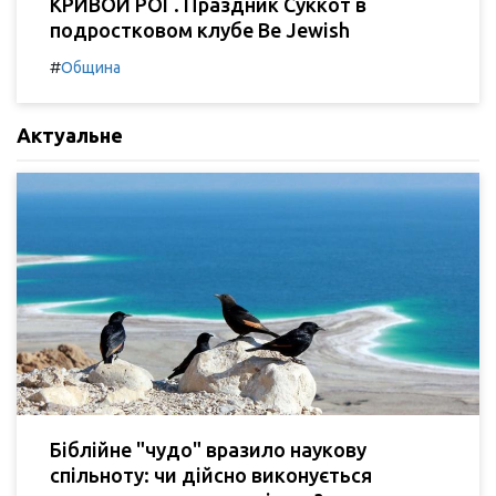
КРИВОЙ РОГ. Праздник Суккот в
подростковом клубе Be Jewish
#
Община
Актуальне
Біблійне "чудо" вразило наукову
спільноту: чи дійсно виконується