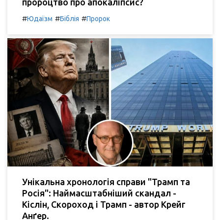
пророцтво про апокаліпсис?
#
#
#
Юдаїзм
Біблія
Пророк
Унікальна хронологія справи "Трамп та
Росія": Наймасштабніший скандал -
Кіслін, Скороход і Трамп - автор Крейг
Анґер.