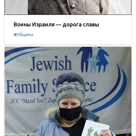
Воины Израиля — дорога славы
#
Община