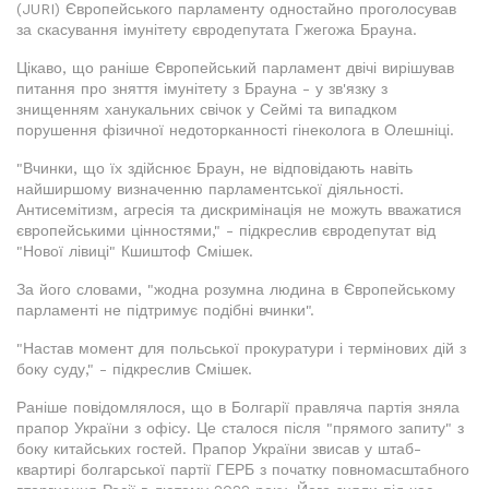
(JURI) Європейського парламенту одностайно проголосував
за скасування імунітету євродепутата Гжегожа Брауна.
Цікаво, що раніше Європейський парламент двічі вирішував
питання про зняття імунітету з Брауна - у зв'язку з
знищенням ханукальних свічок у Сеймі та випадком
порушення фізичної недоторканності гінеколога в Олешніці.
"Вчинки, що їх здійснює Браун, не відповідають навіть
найширшому визначенню парламентської діяльності.
Антисемітизм, агресія та дискримінація не можуть вважатися
європейськими цінностями," - підкреслив євродепутат від
"Нової лівиці" Кшиштоф Смішек.
За його словами, "жодна розумна людина в Європейському
парламенті не підтримує подібні вчинки".
"Настав момент для польської прокуратури і термінових дій з
боку суду," - підкреслив Смішек.
Раніше повідомлялося, що в Болгарії правляча партія зняла
прапор України з офісу. Це сталося після "прямого запиту" з
боку китайських гостей. Прапор України звисав у штаб-
квартирі болгарської партії ГЕРБ з початку повномасштабного