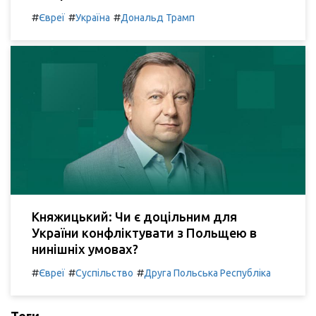
#
#
#
Євреї
Україна
Дональд Трамп
Княжицький: Чи є доцільним для
України конфліктувати з Польщею в
нинішніх умовах?
#
#
#
Євреї
Суспільство
Друга Польська Республіка