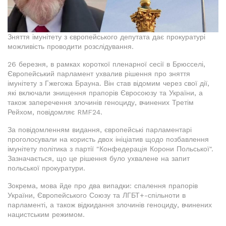
Зняття імунітету з європейського депутата дає прокуратурі
можливість проводити розслідування.
26 березня, в рамках короткої пленарної сесії в Брюсселі,
Європейський парламент ухвалив рішення про зняття
імунітету з Гжегожа Брауна. Він став відомим через свої дії,
які включали знищення прапорів Євросоюзу та України, а
також заперечення злочинів геноциду, вчинених Третім
Рейхом, повідомляє RMF24.
За повідомленням видання, європейські парламентарі
проголосували на користь двох ініціатив щодо позбавлення
імунітету політика з партії "Конфедерація Корони Польської".
Зазначається, що це рішення було ухвалене на запит
польської прокуратури.
Зокрема, мова йде про два випадки: спалення прапорів
України, Європейського Союзу та ЛГБТ+-спільноти в
парламенті, а також відкидання злочинів геноциду, вчинених
нацистським режимом.