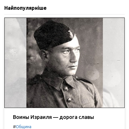
Найпопулярніше
Воины Израиля — дорога славы
#
Община