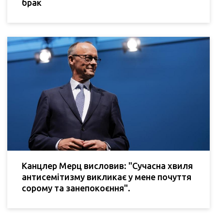
брак
Канцлер Мерц висловив: "Сучасна хвиля
антисемітизму викликає у мене почуття
сорому та занепокоєння".