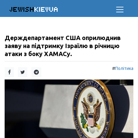
JEWISH
KIEVUA
Держдепартамент США оприлюднив
заяву на підтримку Ізраїлю в річницю
атаки з боку ХАМАСу.
#
Політика