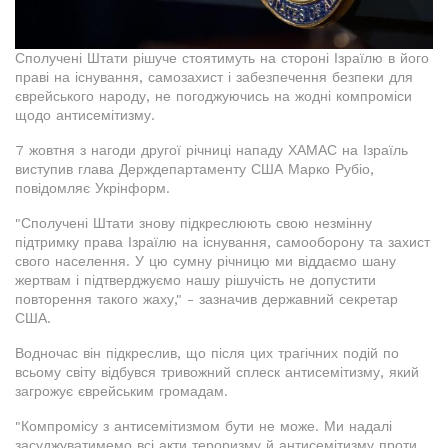
Сполучені Штати рішуче стоятимуть на стороні Ізраїлю в його
праві на існування, самозахист і забезпечення безпеки для
єврейського народу, не погоджуючись на жодні компроміси
щодо антисемітизму.
7 жовтня з нагоди другої річниці нападу ХАМАС на Ізраїль
виступив глава Держдепартаменту США Марко Рубіо,
повідомляє Укрінформ.
"Сполучені Штати знову підкреслюють свою незмінну
підтримку права Ізраїлю на існування, самооборону та захист
свого населення. У цю сумну річницю ми віддаємо шану
жертвам і підтверджуємо нашу рішучість не допустити
повторення такого жаху," - зазначив державний секретар
США.
Водночас він підкреслив, що після цих трагічних подій по
всьому світу відбувся тривожний сплеск антисемітизму, який
загрожує єврейським громадам.
"Компромісу з антисемітизмом бути не може. Ми надалі
засуджуватимемо всі акти тероризму й антисемітизму проти