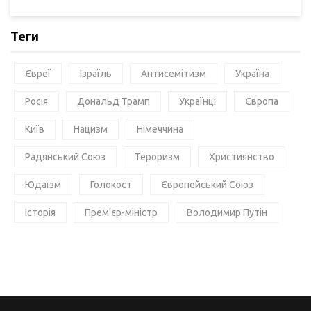
Теги
Євреї
Ізраїль
Антисемітизм
Україна
Росія
Дональд Трамп
Українці
Європа
Київ
Нацизм
Німеччина
Радянський Союз
Тероризм
Християнство
Юдаїзм
Голокост
Європейський Союз
Історія
Прем'єр-міністр
Володимир Путін