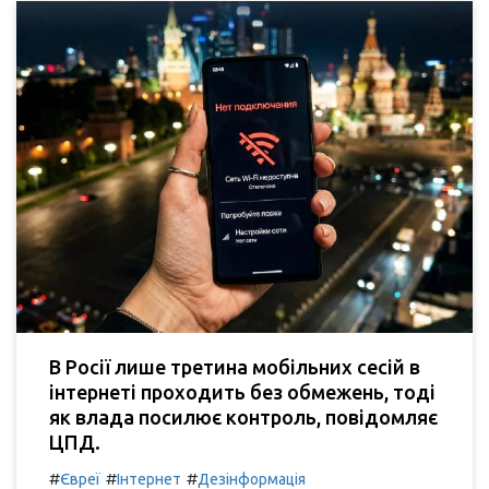
В Росії лише третина мобільних сесій в
інтернеті проходить без обмежень, тоді
як влада посилює контроль, повідомляє
ЦПД.
#
#
#
Євреї
Інтернет
Дезінформація