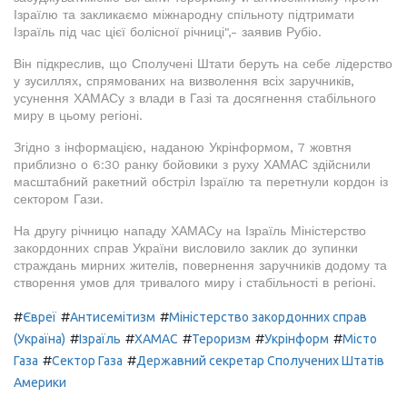
Ізраїлю та закликаємо міжнародну спільноту підтримати
Ізраїль під час цієї болісної річниці",- заявив Рубіо.
Він підкреслив, що Сполучені Штати беруть на себе лідерство
у зусиллях, спрямованих на визволення всіх заручників,
усунення ХАМАСу з влади в Газі та досягнення стабільного
миру в цьому регіоні.
Згідно з інформацією, наданою Укрінформом, 7 жовтня
приблизно о 6:30 ранку бойовики з руху ХАМАС здійснили
масштабний ракетний обстріл Ізраїлю та перетнули кордон із
сектором Гази.
На другу річницю нападу ХАМАСу на Ізраїль Міністерство
закордонних справ України висловило заклик до зупинки
страждань мирних жителів, повернення заручників додому та
створення умов для тривалого миру і стабільності в регіоні.
#
#
#
Євреї
Антисемітизм
Міністерство закордонних справ
#
#
#
#
#
(Україна)
Ізраїль
ХАМАС
Тероризм
Укрінформ
Місто
#
#
Газа
Сектор Газа
Державний секретар Сполучених Штатів
Америки