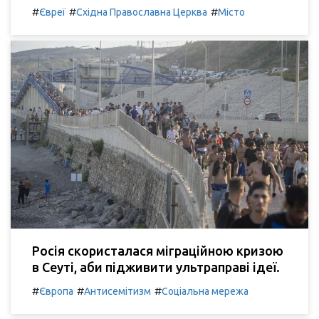
#
#
#
Євреї
Східна Православна Церква
Місто
Росія скористалася міграційною кризою
в Сеуті, аби підживити ультраправі ідеї.
#
#
#
Європа
Антисемітизм
Соціальна мережа