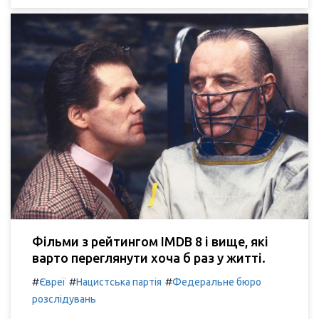
Фільми з рейтингом IMDB 8 і вище, які
варто переглянути хоча б раз у житті.
#
#
#
Євреї
Нацистська партія
Федеральне бюро
розслідувань