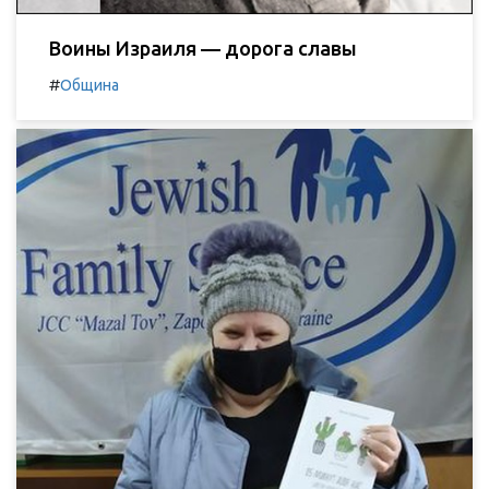
Воины Израиля — дорога славы
#
Община