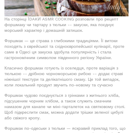
На сторінці ЇDAKИ ASMR COOKING розповіли про рецепт
форшмаку чи тартару з тюльки -- закуски, яка поєднує
морський характер і домашній затишок.
Форшмак — це страва з глибокими традиціями. Її витоки
походять з єврейської та східноєвропейської кулінарії, проте
саме в Одесі ця закуска здобула популярність і стала
гастрономічним символом південного регіону України.
Класично форшмак готують із оселедця, проте варіація з
тюлькою -- дрібною чорноморською рибою -- додає страві
ніжнішої текстури та делікатнішого смаку. Це той випадок,
коли локальний продукт звучить по-новому та сучасно
Форшмак чудово поєднується з грінками з житнього хліба,
підсушеним чорним хлібом, а також служить смачним
намазом для канапе чи міні-тарталеток на святковому столі.
Щоб підкреслити смак, можна додати трішки зеленої цибулі
або свіжого кропу.
Форшмак по-одеськи з тюльки — яскравий приклад того, що