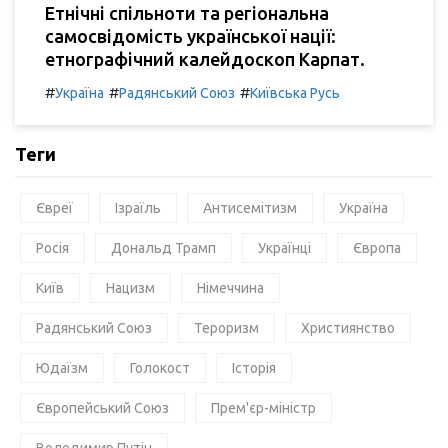
Етнічні спільноти та регіональна
самосвідомість української нації:
етнографічний калейдоскоп Карпат.
#
#
#
Україна
Радянський Союз
Київська Русь
Теги
Євреї
Ізраїль
Антисемітизм
Україна
Росія
Дональд Трамп
Українці
Європа
Київ
Нацизм
Німеччина
Радянський Союз
Тероризм
Християнство
Юдаїзм
Голокост
Історія
Європейський Союз
Прем'єр-міністр
Володимир Путін