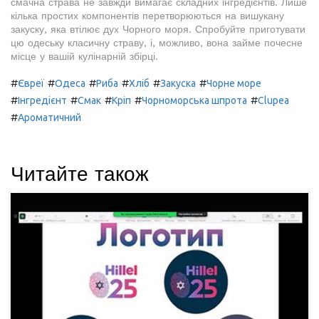
смачна страва не завжди вимагає складних інгредієнтів. Лише
кілька простих компонентів перетворюються на вишукану
закуску, яка втілює дух Чорного моря. Спробуйте приготувати
цю одеську класичну страву, і, можливо, вона займе почесне
місце у вашій кулінарній збірці.
#
#
#
#
#
#
Євреї
Одеса
Риба
Хліб
Закуска
Чорне море
#
#
#
#
#
Інгредієнт
Смак
Кріп
Чорноморська шпрота
Clupea
#
Ароматичний
Читайте також