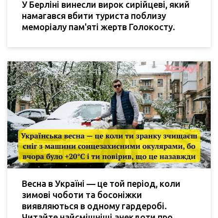
У Берліні винесли вирок сирійцеві, який
намагався вбити туриста поблизу
меморіалу пам'яті жертв Голокосту.
Весна в Україні — це той період, коли
зимові чоботи та босоніжки
виявляються в одному гардеробі.
Читайте найсмішніші анекдоти про