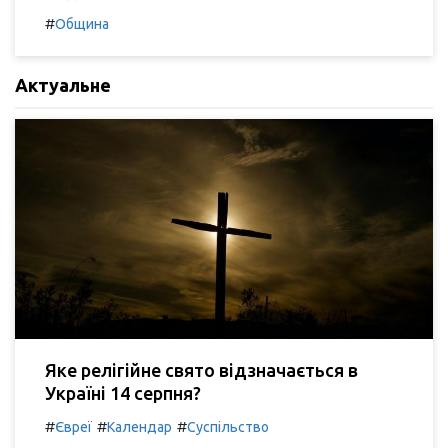
#
Община
Актуальне
Яке релігійне свято відзначається в
Україні 14 серпня?
#
#
#
Євреї
Календар
Суспільство