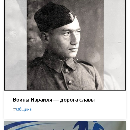
Воины Израиля — дорога славы
#
Община