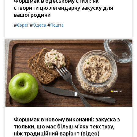
Форшмак в одеському стилі: як
створити цю легендарну закуску для
вашої родини
#
#
#
Євреї
Одеса
Пошта
Форшмак в новому виконанні: закуска з
тюльки, що має більш м'яку текстуру,
ніж традиційний варіант (відео)