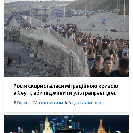
Росія скористалася міграційною кризою
в Сеуті, аби підживити ультраправі ідеї.
#
#
#
Європа
Антисемітизм
Соціальна мережа