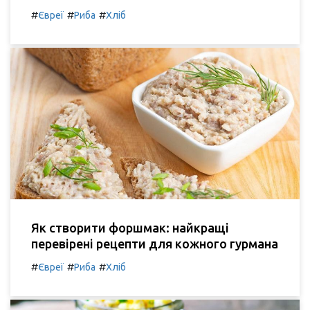
#
#
#
Євреї
Риба
Хліб
Як створити форшмак: найкращі
перевірені рецепти для кожного гурмана
#
#
#
Євреї
Риба
Хліб