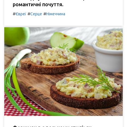
романтичні почуття.
#
#
#
Євреї
Серце
Німеччина