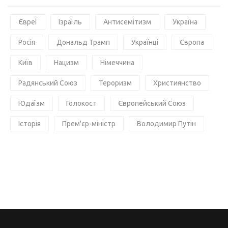
Євреї
Ізраїль
Антисемітизм
Україна
Росія
Дональд Трамп
Українці
Європа
Київ
Нацизм
Німеччина
Радянський Союз
Тероризм
Християнство
Юдаїзм
Голокост
Європейський Союз
Історія
Прем'єр-міністр
Володимир Путін