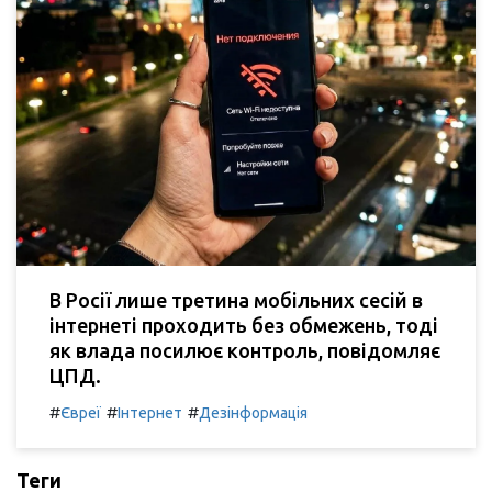
В Росії лише третина мобільних сесій в
інтернеті проходить без обмежень, тоді
як влада посилює контроль, повідомляє
ЦПД.
#
#
#
Євреї
Інтернет
Дезінформація
Теги