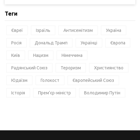
Теги
Євреї
Ізраїль
Антисемітизм
Україна
Росія
Дональд Трамп
Українці
Європа
Київ
Нацизм
Німеччина
Радянський Союз
Тероризм
Християнство
Юдаїзм
Голокост
Європейський Союз
Історія
Прем'єр-міністр
Володимир Путін