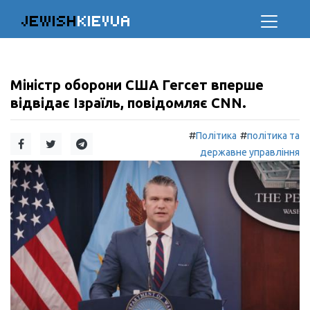
JEWISH
KIEVUA
Міністр оборони США Гегсет вперше
відвідає Ізраїль, повідомляє CNN.
#
#
Політика
політика та
державне управління