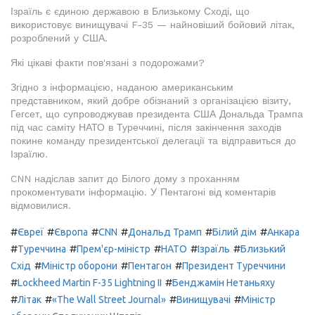
Ізраїль є єдиною державою в Близькому Сході, що
використовує винищувачі F-35 — найновіший бойовий літак,
розроблений у США.
Які цікаві факти пов'язані з подорожами?
Згідно з інформацією, наданою американським
представником, який добре обізнаний з організацією візиту,
Гегсет, що супроводжував президента США Дональда Трампа
під час саміту НАТО в Туреччині, після закінчення заходів
покине команду президентської делегації та відправиться до
Ізраїлю.
CNN надіслав запит до Білого дому з проханням
прокоментувати інформацію. У Пентагоні від коментарів
відмовилися.
#
#
#
#
#
#
Євреї
Європа
CNN
Дональд Трамп
Білий дім
Анкара
#
#
#
#
#
Туреччина
Прем'єр-міністр
НАТО
Ізраїль
Близький
#
#
#
Схід
Міністр оборони
Пентагон
Президент Туреччини
#
#
Lockheed Martin F-35 Lightning II
Бенджамін Нетаньяху
#
#
#
#
Літак
«The Wall Street Journal»
Винищувачі
Міністр