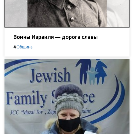
Воины Израиля — дорога славы
#
Община