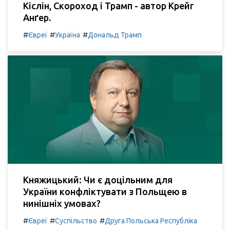
Кіслін, Скороход і Трамп - автор Крейг
Анґер.
#
#
#
Євреї
Україна
Дональд Трамп
Княжицький: Чи є доцільним для
України конфліктувати з Польщею в
нинішніх умовах?
#
#
#
Євреї
Суспільство
Друга Польська Республіка