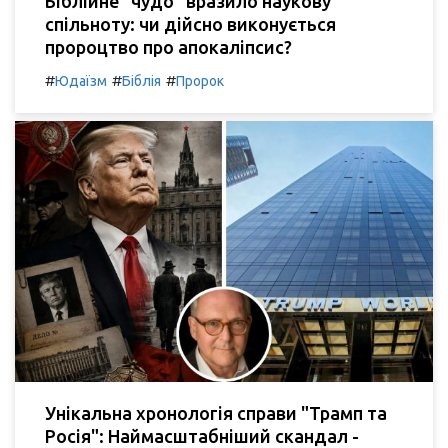
Біблійне "чудо" вразило наукову
спільноту: чи дійсно виконується
пророцтво про апокаліпсис?
#
#
#
Юдаїзм
Біблія
Пророк
Унікальна хронологія справи "Трамп та
Росія": Наймасштабніший скандал -