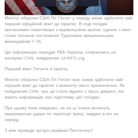
Міністр оборони США Піт Гегсет у середу може здійснити свій
перший офіційний візит до Ізраїлю. В ході поїздки
заплановані переговори з керівництвом країни, однією з яких
стане питання постачання Туреччини американських
винищувачів F-35.
Цю інформацію передає РБК-Україна, спираючись на
матеріал CNN, повідомляє UAINFO.org.
Перший візит Гегсета в Ізраїль.
Міністр оборони США Піт Гегсет має намір здійснити свій
перший візит до Ізраїлю з моменту свого призначення. Як
повідомляє CNN, про це стало відомо з трьох джерел, які
мають інформацію про підготовку цієї поїздки.
При цьому поки невідомо, чи на ці плани вплинуть
американські удари по території Ірану, завдані в ніч на
середу.
З ким проведе зустріч керівник Пентагону?