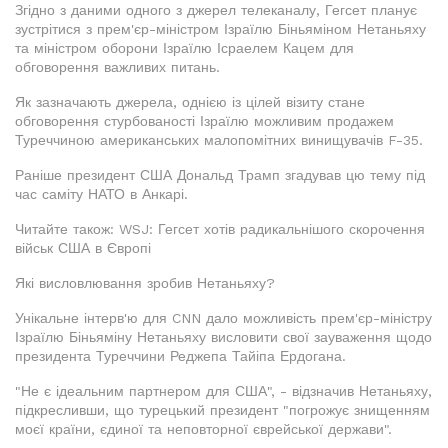
Згідно з даними одного з джерел телеканалу, Гегсет планує
зустрітися з прем'єр-міністром Ізраїлю Біньяміном Нетаньяху
та міністром оборони Ізраїлю Ісраелем Кацем для
обговорення важливих питань.
Як зазначають джерела, однією із цілей візиту стане
обговорення стурбованості Ізраїлю можливим продажем
Туреччиною американських малопомітних винищувачів F-35.
Раніше президент США Дональд Трамп згадував цю тему під
час саміту НАТО в Анкарі.
Читайте також: WSJ: Гегсет хотів радикальнішого скорочення
військ США в Європі
Які висловлювання зробив Нетаньяху?
Унікальне інтерв'ю для CNN дало можливість прем'єр-міністру
Ізраїлю Біньяміну Нетаньяху висловити свої зауваження щодо
президента Туреччини Реджепа Тайіпа Ердогана.
"Не є ідеальним партнером для США", - відзначив Нетаньяху,
підкресливши, що турецький президент "погрожує знищенням
моєї країни, єдиної та неповторної єврейської держави".