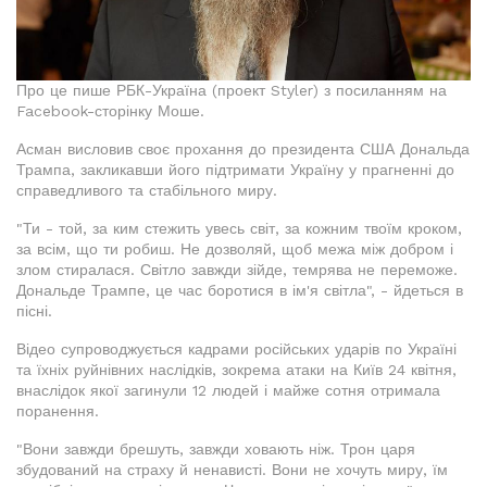
Про це пише РБК-Україна (проект Styler) з посиланням на
Facebook-сторінку Моше.
Асман висловив своє прохання до президента США Дональда
Трампа, закликавши його підтримати Україну у прагненні до
справедливого та стабільного миру.
"Ти - той, за ким стежить увесь світ, за кожним твоїм кроком,
за всім, що ти робиш. Не дозволяй, щоб межа між добром і
злом стиралася. Світло завжди зійде, темрява не переможе.
Дональде Трампе, це час боротися в ім'я світла", - йдеться в
пісні.
Відео супроводжується кадрами російських ударів по Україні
та їхніх руйнівних наслідків, зокрема атаки на Київ 24 квітня,
внаслідок якої загинули 12 людей і майже сотня отримала
поранення.
"Вони завжди брешуть, завжди ховають ніж. Трон царя
збудований на страху й ненависті. Вони не хочуть миру, їм