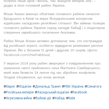
потрібні лише кров і вогонь. Час знищити імперію зла", -
додає в пісні головний рабин України.
Моше Асман виконує обов'язки головного рабина синагоги
Бродського в Києві та керує Всеукраїнським конгресом
юдейських хасидських релігійних спільнот. Він займає позицію
головного рабина України серед хасидів ХаБаД і є ініціатором
створення єврейського поселення Анатевка.
Рабин Моше Асман активно допомагає тим, хто постраждав
від російської агресії, особисто відвідуючи ризиковані регіони
України. Він є батьком 12 дітей і дідусем 20 онуків. (фото:
facebook.com/chiefrabbiua)
У вересні 2024 року рабин звернувся з повідомленням про
зникнення свого прийомного сина Матітьяги Самборського,
який зник безвісти 24 липня під час збройних конфліктів.
Згодом з'ясувалося, що юнак загинув.
#
#
#
#
#
Євреї
Юдаїзм
Дональд Трамп
РБК-Україна
Синагога
#
#
#
Російська імперія
Хасидський юдаїзм
Facebook
#
#
#
#
Агресивна війна
Бойові дії
Хабад
Київ