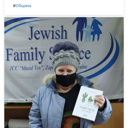
#
Община