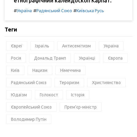
етнографічний калейдоскоп Карпат.
#
#
#
Україна
Радянський Союз
Київська Русь
Теги
Євреї
Ізраїль
Антисемітизм
Україна
Росія
Дональд Трамп
Українці
Європа
Київ
Нацизм
Німеччина
Радянський Союз
Тероризм
Християнство
Юдаїзм
Голокост
Історія
Європейський Союз
Прем'єр-міністр
Володимир Путін