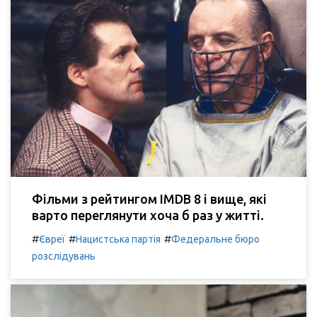
Фільми з рейтингом IMDB 8 і вище, які
варто переглянути хоча б раз у житті.
#
#
#
Євреї
Нацистська партія
Федеральне бюро
розслідувань