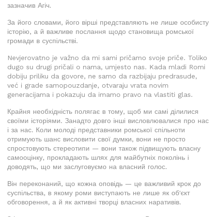
зазначив Агіч.
За його словами, його вірші представляють не лише особисту
історію, а й важливе послання щодо становища ромської
громади в суспільстві.
Nevjerovatno je važno da mi sami pričamo svoje priče. Toliko
dugo su drugi pričali o nama, umjesto nas. Kada mladi Romi
dobiju priliku da govore, ne samo da razbijaju predrasude,
već i grade samopouzdanje, otvaraju vrata novim
generacijama i pokazuju da imamo pravo na vlastiti glas.
Крайня необхідність полягає в тому, щоб ми самі ділилися
своїми історіями. Занадто довго інші висловлювалися про нас
і за нас. Коли молоді представники ромської спільноти
отримують шанс висловити свої думки, вони не просто
спростовують стереотипи — вони також підвищують власну
самооцінку, прокладають шлях для майбутніх поколінь і
доводять, що ми заслуговуємо на власний голос.
Він переконаний, що кожна оповідь — це важливий крок до
суспільства, в якому роми виступають не лише як об'єкт
обговорення, а й як активні творці власних наративів.