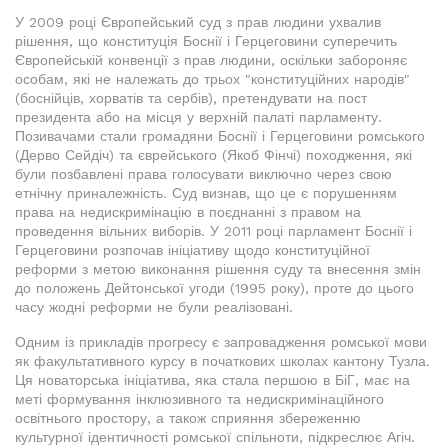
У 2009 році Європейський суд з прав людини ухвалив
рішення, що конституція Боснії і Герцеговини суперечить
Європейській конвенції з прав людини, оскільки забороняє
особам, які не належать до трьох "конституційних народів"
(боснійців, хорватів та сербів), претендувати на пост
президента або на місця у верхній палаті парламенту.
Позивачами стали громадяни Боснії і Герцеговини ромського
(Дерво Сейдіч) та єврейського (Якоб Фінчі) походження, які
були позбавлені права голосувати виключно через свою
етнічну приналежність. Суд визнав, що це є порушенням
права на недискримінацію в поєднанні з правом на
проведення вільних виборів. У 2011 році парламент Боснії і
Герцеговини розпочав ініціативу щодо конституційної
реформи з метою виконання рішення суду та внесення змін
до положень Дейтонської угоди (1995 року), проте до цього
часу жодні реформи не були реалізовані.
Одним із прикладів прогресу є запровадження ромської мови
як факультативного курсу в початкових школах кантону Тузла.
Ця новаторська ініціатива, яка стала першою в БіГ, має на
меті формування інклюзивного та недискримінаційного
освітнього простору, а також сприяння збереженню
культурної ідентичності ромської спільноти, підкреслює Агіч.