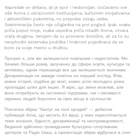
Napredak se dešava, ali je spor i nedovoljan. Uočavamo sve
više Roma u obrazovnim institucijama, kulturnim inicijativama
i aktivističkim pokretima, no prepreke ostaju velike.
Diskriminacija često nije očigledna na prvi pogled. Ipak, svaka
priča poput moje, svaka uspešna priča mladih Roma, otvara
vrata drugima. Verujem da su promene dostižne, ali za to su
neophodni sistemska podrška i hrabrost pojedinaca da se
bore za svoje mesto u društvu.
Прогрес є, але він залишається повільним і недостатнім. Ми
бачимо більше ромів, залучених до сфери освіти, культури та
активізму, однак перешкоди все ще залишаються значними.
Дискримінація не завжди помітна на перший погляд. Втім,
кожна історія, подібна до моєї, кожен успіх молодого рома
прокладає шлях для інших. Я вірю, що зміни можливі, але
вони потребують як системної підтримки, так і сміливості
окремих людей боротися за своє місце в суспільстві.
Поетична збірка "Кактус на полі орхідей" -- дебютна
публікація Агіча, що містить 63 вірші, у яких переплітаються
теми кохання, бідності, дискримінації та несправедливості.
Видання здійснено громадським Культурно-спортивним
центром та Радіо Іліаш, а презентація збірки відбулася в січні