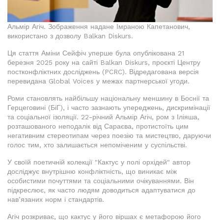
Альмір Агіч. Зображення надане Імраною Капетанович,
використано з дозволу Balkan Diskurs.
Ця стаття Аміни Сейфіч уперше була опублікована 21
березня 2025 року на сайті Balkan Diskurs, проєкті Центру
постконфліктних досліджень (PCRC). Відредагована версія
перевидана Global Voices у межах партнерської угоди.
Роми становлять найбільшу національну меншину в Боснії та
Герцеговині (БіГ), і часто зазнають упереджень, дискримінації
та соціальної ізоляції. 22-річний Альмір Агіч, ром з Іліяша,
розташованого неподалік від Сараєва, протистоїть цим
негативним стереотипам через поезію та мистецтво, даруючи
голос тим, хто залишається непоміченим у суспільстві.
У своїй поетичній колекції "Кактус у полі орхідей" автор
досліджує внутрішню конфліктність, що виникає між
особистими почуттями та соціальними очікуваннями. Він
підкреслює, як часто людям доводиться адаптуватися до
нав’язаних норм і стандартів.
Агіч розкриває, що кактус у його віршах є метафорою його