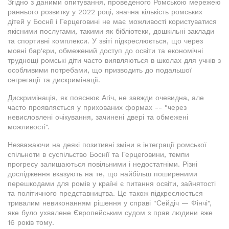
Згідно з даними опитування, проведеного Ромською мережею
раннього розвитку у 2022 році, значна кількість ромських
дітей у Боснії і Герцеговині не має можливості користуватися
якісними послугами, такими як бібліотеки, дошкільні заклади
та спортивні комплекси. У звіті підкреслюється, що через
мовні бар'єри, обмежений доступ до освіти та економічні
труднощі ромські діти часто виявляються в школах для учнів з
особливими потребами, що призводить до подальшої
сегрегації та дискримінації.
Дискримінація, як пояснює Агіч, не завжди очевидна, але
часто проявляється у прихованих формах -- "через
невисловлені очікування, зачинені двері та обмежені
можливості".
Незважаючи на деякі позитивні зміни в інтеграції ромської
спільноти в суспільство Боснії та Герцеговини, темпи
прогресу залишаються повільними і недостатніми. Різні
дослідження вказують на те, що найбільш поширеними
перешкодами для ромів у країні є питання освіти, зайнятості
та політичного представництва. Це також підкреслюється
тривалим невиконанням рішення у справі "Сейдіч — Фінчі",
яке було ухвалене Європейським судом з прав людини вже
16 років тому.