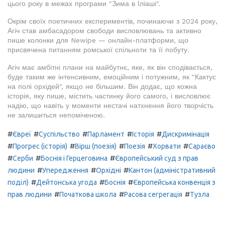
цього року в межах програми "Зима в Іліаші".
Окрім своїх поетичних експериментів, починаючи з 2024 року,
Агіч став амбасадором свободи висловлювань та активно
пише колонки для Newipe — онлайн-платформи, що
присвячена питанням ромської спільноти та її побуту.
Агіч має амбітні плани на майбутнє, яке, як він сподівається,
буде таким же інтенсивним, емоційним і потужним, як "Кактус
на полі орхідей", якщо не більшим. Він додає, що кожна
історія, яку пише, містить частинку його самого, і висловлює
надію, що навіть у моменти нестачі натхнення його творчість
не залишиться непоміченою.
#
#
#
#
#
Євреї
Суспільство
Парламент
Історія
Дискримінація
#
#
#
#
#
Прогрес (історія)
Вірш (поезія)
Поезія
Хорвати
Сараєво
#
#
#
Серби
Боснія і Герцеговина
Європейський суд з прав
#
#
#
людини
Упередження
Орхідні
Кантон (адміністративний
#
#
#
поділ)
Дейтонська угода
Боснія
Європейська конвенція з
#
#
#
прав людини
Початкова школа
Расова сегрегація
Тузла