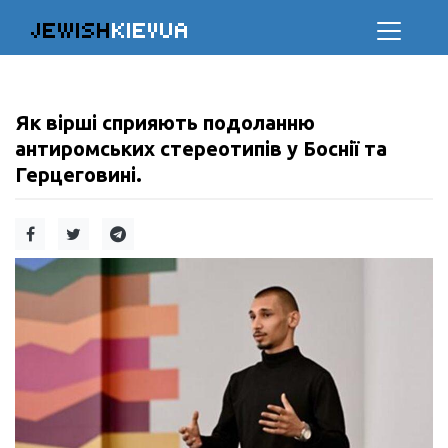
JEWISH
KIEVUA
Як вірші сприяють подоланню
антиромських стереотипів у Боснії та
Герцеговині.