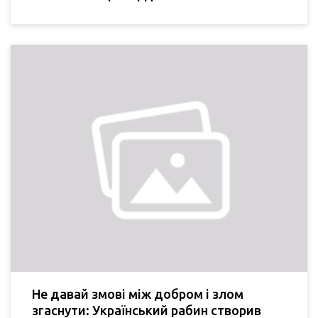
Не давай змові між добром і злом
згаснути: Український рабин створив