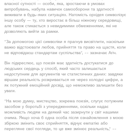
власної сутності — особи, яка, зростаючи в умовах
випробувань, набула навичок самооборони та здатності
виживати в будь-яких ситуаціях. Натомість орхідея символізує
іншу особу — ту, хто виростає в більш ніжному середовищі,
але також стикається з невидимими обмеженнями, які не
дозволяють вийти за рамки.
"За допомогою цієї символіки я прагнув висвітлити, наскільки
важко відстоювати любов, прийняття та право на щастя, коли
не відповідаєш стандартам суспільства", -- зазначає Агіч.
Він підкреслює, що поезія має здатність достукатися до
людських сердець у спосіб, який часто залишається
недоступним для аргументів чи статистичних даних: завдяки
віршам реальність розкривається не через холодні цифри, а
як потужний емоційний досвід, що неможливо залишити без
уваги.
"На мою думку, мистецтво, зокрема поезія, слугує потужним
засобом у боротьбі з упередженнями, оскільки надає
можливість людям на деякий час зазирнути у світ нашими
очима. Якщо хоча б одна особа після ознайомлення з моєю
збіркою змінить своє сприйняття, відчує емпатію або
перегляне свої погляди, то це вже змінює реальність," --