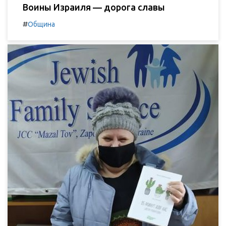
Воины Израиля — дорога славы
#
Община