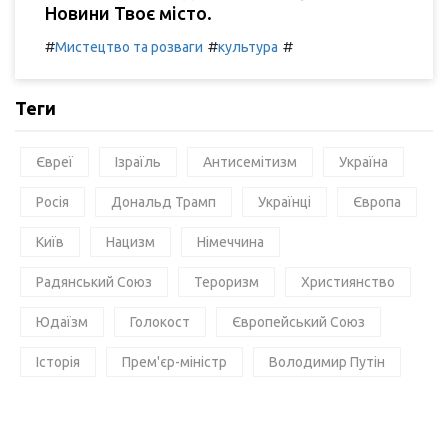
Новини Твоє місто.
#
#
#
Мистецтво та розваги
культура
Теги
Євреї
Ізраїль
Антисемітизм
Україна
Росія
Дональд Трамп
Українці
Європа
Київ
Нацизм
Німеччина
Радянський Союз
Тероризм
Християнство
Юдаїзм
Голокост
Європейський Союз
Історія
Прем'єр-міністр
Володимир Путін