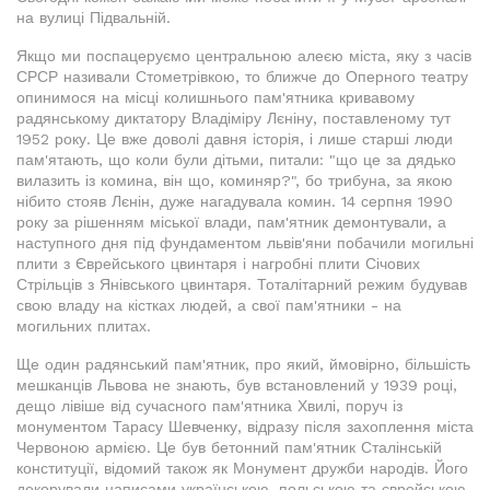
на вулиці Підвальній.
Якщо ми поспацеруємо центральною алеєю міста, яку з часів
СРСР називали Стометрівкою, то ближче до Оперного театру
опинимося на місці колишнього пам'ятника кривавому
радянському диктатору Владіміру Лєніну, поставленому тут
1952 року. Це вже доволі давня історія, і лише старші люди
пам'ятають, що коли були дітьми, питали: "що це за дядько
вилазить із комина, він що, коминяр?", бо трибуна, за якою
нібито стояв Лєнін, дуже нагадувала комин. 14 серпня 1990
року за рішенням міської влади, пам'ятник демонтували, а
наступного дня під фундаментом львів'яни побачили могильні
плити з Єврейського цвинтаря і нагробні плити Січових
Стрільців з Янівського цвинтаря. Тоталітарний режим будував
свою владу на кістках людей, а свої пам'ятники - на
могильних плитах.
Ще один радянський пам'ятник, про який, ймовірно, більшість
мешканців Львова не знають, був встановлений у 1939 році,
дещо лівіше від сучасного пам'ятника Хвилі, поруч із
монументом Тарасу Шевченку, відразу після захоплення міста
Червоною армією. Це був бетонний пам'ятник Сталінській
конституції, відомий також як Монумент дружби народів. Його
декорували написами українською, польською та єврейською