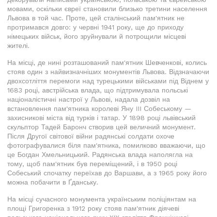
мовами, оскільки євреї становили близько третини населення
Львова в той час. Проте, цей сталінський пам'ятник не
протримався довго: у червні 1941 року, ще до приходу
німецьких військ, його зруйнували й потрощили місцеві
жителі.
На місці, де нині розташований пам'ятник Шевченкові, колись
стояв один з найвизначніших монументів Львова. Відзначаючи
двохсотліття перемоги над турецькими військами під Віднем у
1683 році, австрійська влада, що підтримувала польські
націоналістичні настрої у Львові, надала дозвіл на
встановлення пам'ятника королеві Яну III Собеському —
захисникові міста від турків і татар. У 1898 році львівський
скульптор Тадей Баронч створив цей величний монумент.
Після Другої світової війни радянські солдати охоче
фотографувалися біля пам'ятника, помилково вважаючи, що
це Богдан Хмельницький. Радянська влада наполягла на
тому, щоб пам'ятник був переміщений, і в 1950 році
Собеський спочатку переїхав до Варшави, а з 1965 року його
можна побачити в Ґданську.
На місці сучасного монумента українським поліціянтам на
площі Григоренка з 1912 року стояв пам'ятник діячеві