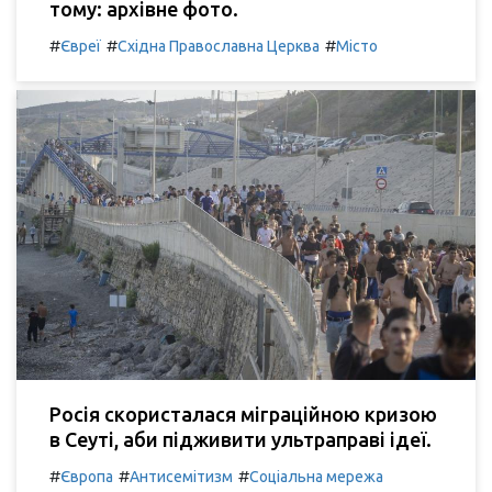
тому: архівне фото.
#
#
#
Євреї
Східна Православна Церква
Місто
Росія скористалася міграційною кризою
в Сеуті, аби підживити ультраправі ідеї.
#
#
#
Європа
Антисемітизм
Соціальна мережа