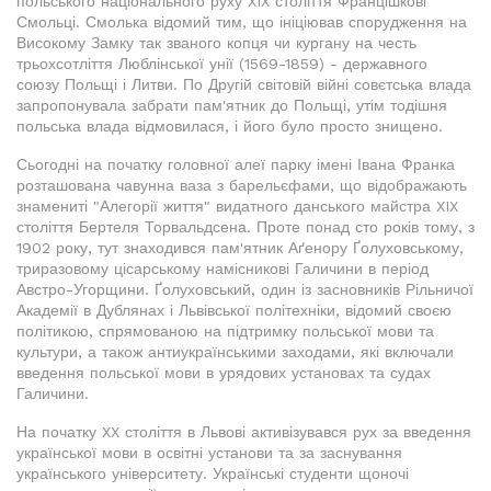
польського національного руху XIX століття Францішкові
Смольці. Смолька відомий тим, що ініціював спорудження на
Високому Замку так званого копця чи кургану на честь
трьохсотліття Люблінської унії (1569-1859) - державного
союзу Польщі і Литви. По Другій світовій війні совєтська влада
запропонувала забрати пам'ятник до Польщі, утім тодішня
польська влада відмовилася, і його було просто знищено.
Сьогодні на початку головної алеї парку імені Івана Франка
розташована чавунна ваза з барельєфами, що відображають
знамениті "Алегорії життя" видатного данського майстра XIX
століття Бертеля Торвальдсена. Проте понад сто років тому, з
1902 року, тут знаходився пам'ятник Аґенору Ґолуховському,
триразовому цісарському намісникові Галичини в період
Австро-Угорщини. Ґолуховський, один із засновників Рільничої
Академії в Дублянах і Львівської політехніки, відомий своєю
політикою, спрямованою на підтримку польської мови та
культури, а також антиукраїнськими заходами, які включали
введення польської мови в урядових установах та судах
Галичини.
На початку XX століття в Львові активізувався рух за введення
української мови в освітні установи та за заснування
українського університету. Українські студенти щоночі