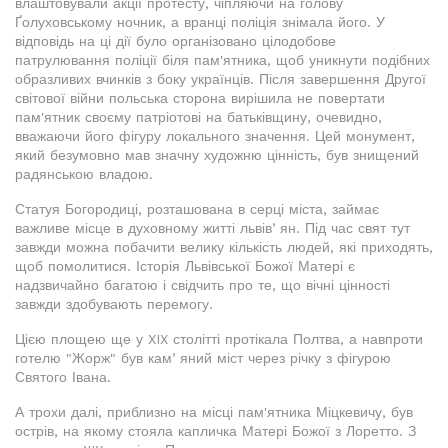
влаштовували акції протесту, чіпляючи на голову
Ґолуховському ночник, а вранці поліція знімала його. У
відповідь на ці дії було організовано цілодобове
патрулювання поліції біля пам'ятника, щоб уникнути подібних
образливих вчинків з боку українців. Після завершення Другої
світової війни польська сторона вирішила не повертати
пам'ятник своєму патріотові на батьківщину, очевидно,
вважаючи його фігуру локального значення. Цей монумент,
який безумовно мав значну художню цінність, був знищений
радянською владою.
Статуя Богородиці, розташована в серці міста, займає
важливе місце в духовному житті львівʼян. Під час свят тут
завжди можна побачити велику кількість людей, які приходять,
щоб помолитися. Історія Львівської Божої Матері є
надзвичайно багатою і свідчить про те, що вічні цінності
завжди здобувають перемогу.
Цією площею ще у XIX столітті протікала Полтва, а навпроти
готелю "Жорж" був камʼяний міст через річку з фігурою
Святого Івана.
А трохи далі, приблизно на місці пам'ятника Міцкевичу, був
острів, на якому стояла капличка Матері Божої з Лоретто. З