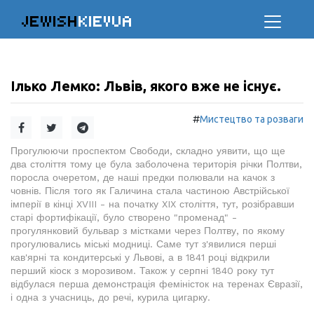
JEWISH
KIEVUA
Ілько Лемко: Львів, якого вже не існує.
#
Мистецтво та розваги
Прогулюючи проспектом Свободи, складно уявити, що ще
два століття тому це була заболочена територія річки Полтви,
поросла очеретом, де наші предки полювали на качок з
човнів. Після того як Галичина стала частиною Австрійської
імперії в кінці XVIII - на початку XIX століття, тут, розібравши
старі фортифікації, було створено "променад" -
прогулянковий бульвар з містками через Полтву, по якому
прогулювались міські модниці. Саме тут з'явилися перші
кав'ярні та кондитерські у Львові, а в 1841 році відкрили
перший кіоск з морозивом. Також у серпні 1840 року тут
відбулася перша демонстрація феміністок на теренах Євразії,
і одна з учасниць, до речі, курила цигарку.