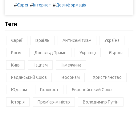
#
#
#
Євреї
Інтернет
Дезінформація
Теги
Євреї
Ізраїль
Антисемітизм
Україна
Росія
Дональд Трамп
Українці
Європа
Київ
Нацизм
Німеччина
Радянський Союз
Тероризм
Християнство
Юдаїзм
Голокост
Європейський Союз
Історія
Прем'єр-міністр
Володимир Путін