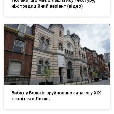
тюльки, що має більш м'яку текстуру,
ніж традиційний варіант (відео)
Вибух у Бельгії: зруйновано синагогу XIX
століття в Льєжі.