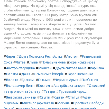
з пам'ятником польському поетові і споруджено на цьому
місці 1904 року. На відміну від сьогоднішньої фігури, яка
стоїть обличчям до вулиці Коперника, тодішня дивилася у
протилежний бік. Після 1939 року Матір Божа муляла очі
безбожній владі. Фігуру в 1950 році зняли і перенесли до
каплиці Боїмів. Тепер вона зберігається у церкві Святого
Андрія. На її місці на початку 1950-х встановили добре
відомий старшим львівʼянам фонтан з міфологічними
морськими потворами. І нарешті 1997 року копія скульптури
Матері Божої повернулася на своє місце і продовжує бути
окрасою і захисницею Львова.
#
#
#
#
Євреї
Друга Польська Республіка
Австрія
Радянський
#
#
#
#
Союз
Литва
Львів
Польська мова
Українська мова
#
#
#
#
Австро-Угорщина
Мюнхен
Друга світова війна
Варшава
#
#
#
#
Поляки
Данія
Османська імперія
Тарас Шевченко
#
#
#
#
#
Болото
Гданськ
Гетьман
Червона Армія
Пам'ятник
#
#
#
#
Володимир Ленін
Костел
Австрійська імперія
Одеський
#
#
театр опери та балету
Татари
Турецький народ
#
#
#
#
#
Янівський цвинтар
Єзуїти
Курган
Статуя
Адам
#
#
#
Міцкевич
Михайло (архангел)
Могила
Проспект Свободи
#
#