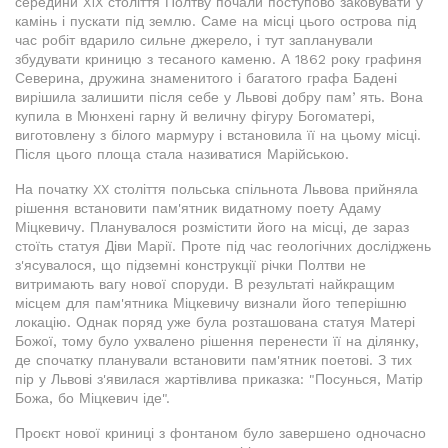
середини XIX століття Полтву почали поступово заковувати у
камінь і пускати під землю. Саме на місці цього острова під
час робіт вдарило сильне джерело, і тут запланували
збудувати криницю з тесаного каменю. А 1862 року графиня
Северина, дружина знаменитого і багатого графа Бадені
вирішила залишити після себе у Львові добру памʼять. Вона
купила в Мюнхені гарну й величну фігуру Богоматері,
виготовлену з білого мармуру і встановила її на цьому місці.
Після цього площа стала називатися Марійською.
На початку XX століття польська спільнота Львова прийняла
рішення встановити пам'ятник видатному поету Адаму
Міцкевичу. Планувалося розмістити його на місці, де зараз
стоїть статуя Діви Марії. Проте під час геологічних досліджень
з'ясувалося, що підземні конструкції річки Полтви не
витримають вагу нової споруди. В результаті найкращим
місцем для пам'ятника Міцкевичу визнали його теперішню
локацію. Однак поряд уже була розташована статуя Матері
Божої, тому було ухвалено рішення перенести її на ділянку,
де спочатку планували встановити пам'ятник поетові. З тих
пір у Львові з'явилася жартівлива приказка: "Посунься, Матір
Божа, бо Міцкевич іде".
Проєкт нової криниці з фонтаном було завершено одночасно