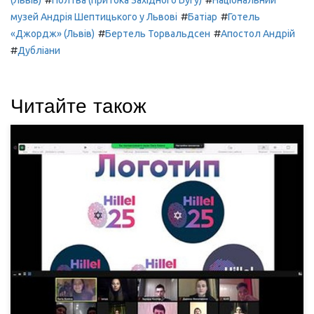
(Львів)
Полтва (притока Західного Бугу)
Національний
#
#
музей Андрія Шептицького у Львові
Батіар
Готель
#
#
«Джордж» (Львів)
Бертель Торвальдсен
Апостол Андрій
#
Дубліани
Читайте також