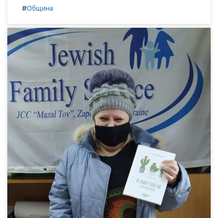
#
Община