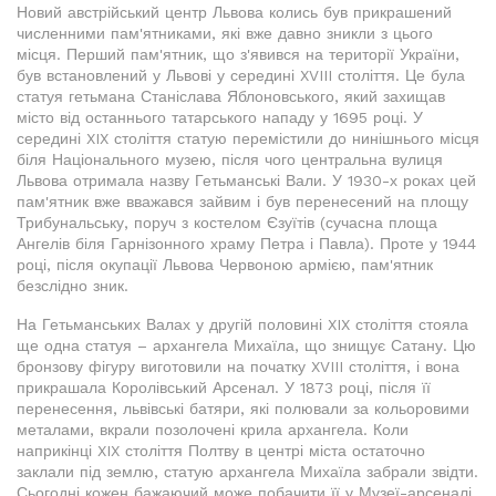
Новий австрійський центр Львова колись був прикрашений
численними пам'ятниками, які вже давно зникли з цього
місця. Перший пам'ятник, що з'явився на території України,
був встановлений у Львові у середині XVIII століття. Це була
статуя гетьмана Станіслава Яблоновського, який захищав
місто від останнього татарського нападу у 1695 році. У
середині XIX століття статую перемістили до нинішнього місця
біля Національного музею, після чого центральна вулиця
Львова отримала назву Гетьманські Вали. У 1930-х роках цей
пам'ятник вже вважався зайвим і був перенесений на площу
Трибунальську, поруч з костелом Єзуїтів (сучасна площа
Ангелів біля Гарнізонного храму Петра і Павла). Проте у 1944
році, після окупації Львова Червоною армією, пам'ятник
безслідно зник.
На Гетьманських Валах у другій половині XIX століття стояла
ще одна статуя – архангела Михаїла, що знищує Сатану. Цю
бронзову фігуру виготовили на початку XVIII століття, і вона
прикрашала Королівський Арсенал. У 1873 році, після її
перенесення, львівські батяри, які полювали за кольоровими
металами, вкрали позолочені крила архангела. Коли
наприкінці XIX століття Полтву в центрі міста остаточно
заклали під землю, статую архангела Михаїла забрали звідти.
Сьогодні кожен бажаючий може побачити її у Музеї-арсеналі