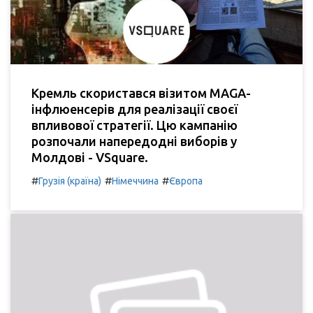
Кремль скористався візитом MAGA-
інфлюенсерів для реалізації своєї
впливової стратегії. Цю кампанію
розпочали напередодні виборів у
Молдові - VSquare.
#
#
#
Грузія (країна)
Німеччина
Європа