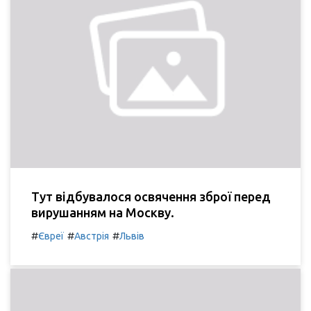
Тут відбувалося освячення зброї перед
вирушанням на Москву.
#
#
#
Євреї
Австрія
Львів