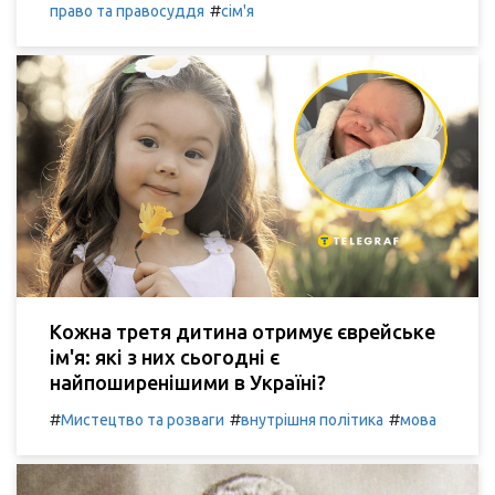
#
право та правосуддя
сім'я
Кожна третя дитина отримує єврейське
ім'я: які з них сьогодні є
найпоширенішими в Україні?
#
#
#
Мистецтво та розваги
внутрішня політика
мова