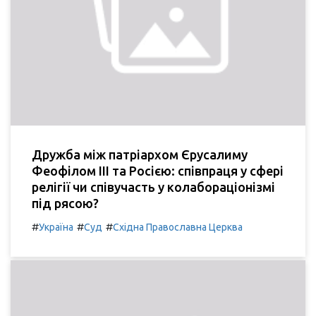
Дружба між патріархом Єрусалиму
Феофілом III та Росією: співпраця у сфері
релігії чи співучасть у колабораціонізмі
під рясою?
#
#
#
Україна
Суд
Східна Православна Церква