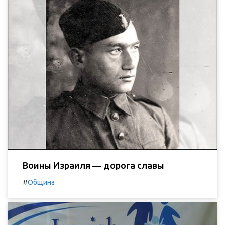
Воины Израиля — дорога славы
#
Община