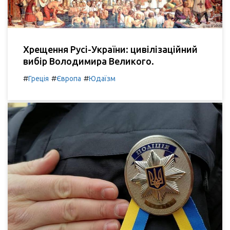
Хрещення Русі-України: цивілізаційний
вибір Володимира Великого.
#
#
#
Греція
Європа
Юдаїзм