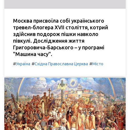
Москва присвоїла собі українського
тревел-блогера XVII століття, котрий
здійснив подорож пішки навколо
півкулі. Дослідження життя
Григоровича-Барського – у програмі
"Машина часу".
#
#
#
Україна
Східна Православна Церква
Місто