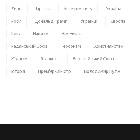
Євреї
Ізраїль
Антисемітизм
Україна
Росія
Дональд Трамп
Українці
Європа
Київ
Нацизм
Німеччина
Радянський Союз
Тероризм
Християнство
Юдаїзм
Голокост
Європейський Союз
Історія
Прем'єр-міністр
Володимир Путін