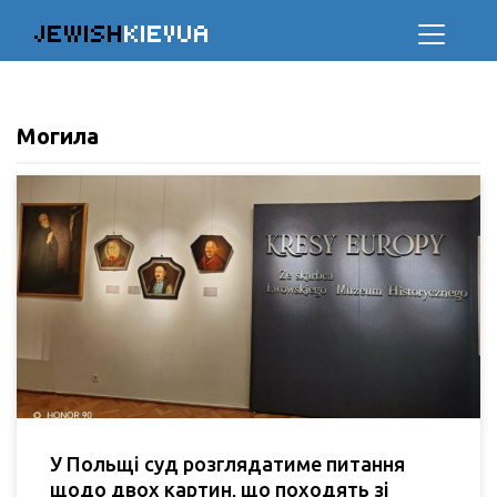
JEWISH
KIEVUA
Могила
У Польщі суд розглядатиме питання
щодо двох картин, що походять зі