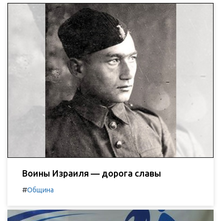
Воины Израиля — дорога славы
#
Община