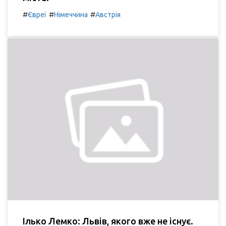
#
#
#
Євреї
Німеччина
Австрія
Ілько Лемко: Львів, якого вже не існує.