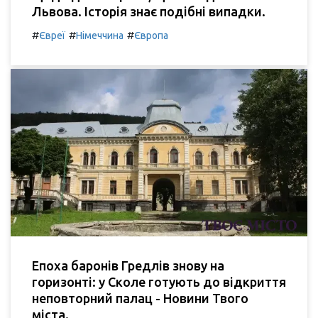
Львова. Історія знає подібні випадки.
#
#
#
Євреї
Німеччина
Європа
Епоха баронів Гредлів знову на
горизонті: у Сколе готують до відкриття
неповторний палац - Новини Твого
міста.