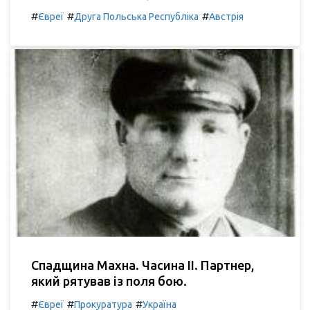
#
#
#
Євреї
Друга Польська Республіка
Австрія
Спадщина Махна. Часина ІІ. Партнер,
який рятував із поля бою.
#
#
#
Євреї
Прокуратура
Україна