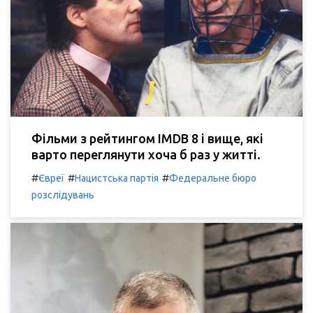
Фільми з рейтингом IMDB 8 і вище, які
варто переглянути хоча б раз у житті.
#
#
#
Євреї
Нацистська партія
Федеральне бюро
розслідувань