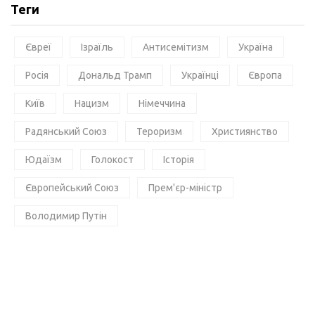
Теги
Євреї
Ізраїль
Антисемітизм
Україна
Росія
Дональд Трамп
Українці
Європа
Київ
Нацизм
Німеччина
Радянський Союз
Тероризм
Християнство
Юдаїзм
Голокост
Історія
Європейський Союз
Прем'єр-міністр
Володимир Путін