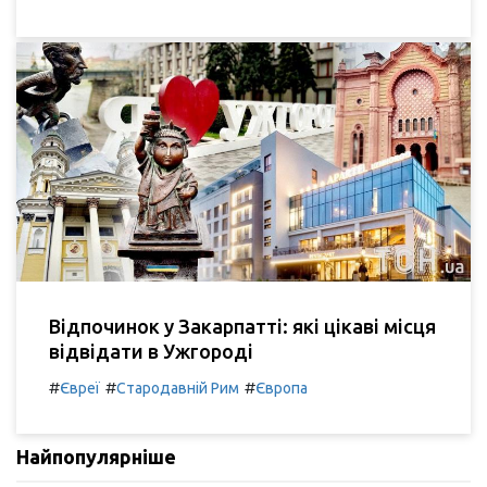
Відпочинок у Закарпатті: які цікаві місця
відвідати в Ужгороді
#
#
#
Євреї
Стародавній Рим
Європа
Найпопулярніше