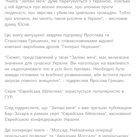
"Книга "Залізні мечі" дуже перегукується з Україною, оскільки
у ній йдеться про воєнні злочини, про злочини проти
людяності, про звірства і убивства цивільних громадян. Тобто
про злочини, які чинять також росіяни в Україні", - висловив
думку Юсов.
Цю книгу випущено завдяки підтримці Ярослава та
Станіслава Гришиних, які є співзасновниками відомої
компанії-виробника дронів "Генерал Черешня".
"Сюжет, представлений у творі "Залізні мечі", має величезне
значення для сучасної України. Він наголошує на важливості
не недооцінювати зло в усіх його проявах. Необхідно бути
завжди готовими та всебічно розвиненими, аби встояти проти
загрози повного знищення", - підкреслив Ярослав Гришин.
Серія "Єврейська бібліотека" користується популярністю в
ГУР.
Слід підкреслити, що "Залізні мечі" є вже третьою публікацією
Бар-Зохара в рамках серії "Єврейська бібліотека", заснованої
Єврейською конфедерацією України.
Дві попередні книги - "Моссад: Найзначніші операції
ізраїльської розвідки" та "Амазонки Моссаду" в українському