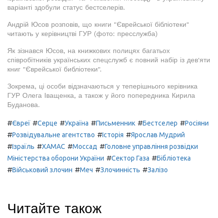
варіанті здобули статус бестселерів.
Андрій Юсов розповів, що книги "Єврейської бібліотеки"
читають у керівництві ГУР (фото: пресслужба)
Як зізнався Юсов, на книжкових полицях багатьох
співробітників українських спецслужб є повний набір із дев'яти
книг "Єврейської библіотеки".
Зокрема, ці особи відзначаються у теперішнього керівника
ГУР Олега Іващенка, а також у його попередника Кирила
Буданова.
#
#
#
#
#
#
Євреї
Серце
Україна
Письменник
Бестселер
Росіяни
#
#
#
Розвідувальне агентство
Історія
Ярослав Мудрий
#
#
#
#
Ізраїль
ХАМАС
Моссад
Головне управління розвідки
#
#
Міністерства оборони України
Сектор Газа
Бібліотека
#
#
#
#
Військовий злочин
Меч
Злочинність
Залізо
Читайте також