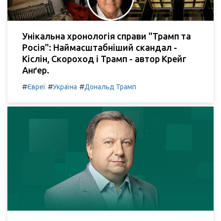
Унікальна хронологія справи "Трамп та
Росія": Наймасштабніший скандал -
Кіслін, Скороход і Трамп - автор Крейг
Анґер.
#
#
#
Євреї
Україна
Дональд Трамп