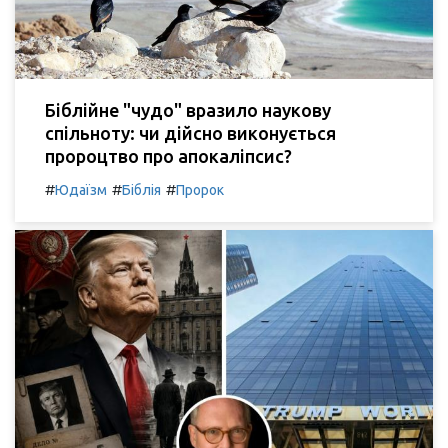
Біблійне "чудо" вразило наукову
спільноту: чи дійсно виконується
пророцтво про апокаліпсис?
#
#
#
Юдаїзм
Біблія
Пророк