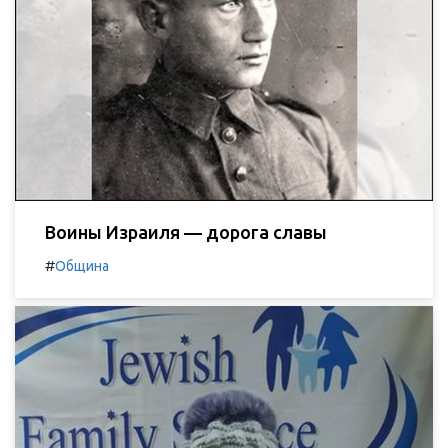
Воины Израиля — дорога славы
#
Община