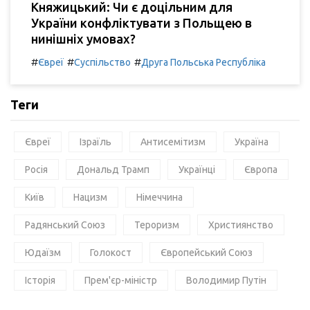
Княжицький: Чи є доцільним для
України конфліктувати з Польщею в
нинішніх умовах?
#
#
#
Євреї
Суспільство
Друга Польська Республіка
Теги
Євреї
Ізраїль
Антисемітизм
Україна
Росія
Дональд Трамп
Українці
Європа
Київ
Нацизм
Німеччина
Радянський Союз
Тероризм
Християнство
Юдаїзм
Голокост
Європейський Союз
Історія
Прем'єр-міністр
Володимир Путін