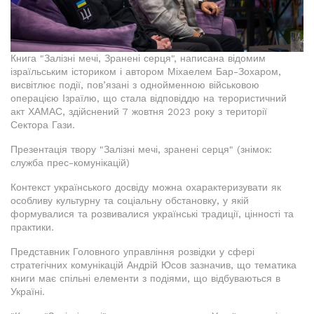
Книга "Залізні мечі, Зранені серця", написана відомим
ізраїльським істориком і автором Міхаелем Бар-Зохаром,
висвітлює події, пов’язані з однойменною військовою
операцією Ізраїлю, що стала відповіддю на терористичний
акт ХАМАС, здійснений 7 жовтня 2023 року з території
Сектора Гази.
Презентація твору "Залізні мечі, зранені серця" (знімок:
служба прес-комунікацій)
Контекст українського досвіду можна охарактеризувати як
особливу культурну та соціальну обстановку, у якій
формувалися та розвивалися українські традиції, цінності та
практики.
Представник Головного управління розвідки у сфері
стратегічних комунікацій Андрій Юсов зазначив, що тематика
книги має спільні елементи з подіями, що відбуваються в
Україні.