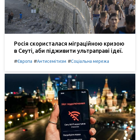
Росія скористалася міграційною кризою
в Сеуті, аби підживити ультраправі ідеї.
#
#
#
Європа
Антисемітизм
Соціальна мережа