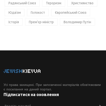
Радянський Союз
Тероризм
Християнство
Юдаїзм
Голокост
Європейський Союз
Історія
Прем'єр-міністр
Володимир Путін
JEWISH
KIEVUA
Усі права захищені. При запозиченні матеріалів обов'язковим
є посилання на даний портал.
Підписатися на оновлення