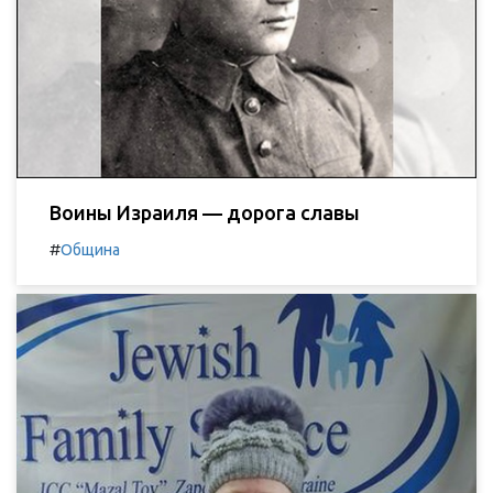
Воины Израиля — дорога славы
#
Община