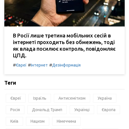
В Росії лише третина мобільних сесій в
інтернеті проходить без обмежень, тоді
як влада посилює контроль, повідомляє
ЦПД.
#
#
#
Євреї
Інтернет
Дезінформація
Теги
Євреї
Ізраїль
Антисемітизм
Україна
Росія
Дональд Трамп
Українці
Європа
Київ
Нацизм
Німеччина