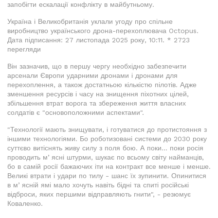
запобігти ескалації конфлікту в майбутньому.
Україна і Великобританія уклали угоду про спільне
виробництво українського дрона-перехоплювача Octopus.
Дата підписання: 27 листопада 2025 року, 10:11. * 2723
перегляди
Він зазначив, що в першу чергу необхідно забезпечити
арсенали Європи ударними дронами і дронами для
перехоплення, а також достатньою кількістю пілотів. Адже
зменшення ресурсів і часу на знищення піхотних цілей,
збільшення втрат ворога та збереження життя власних
солдатів є "основоположними аспектами".
"Технології мають знищувати, і готуватися до протистояння з
іншими технологіями. Бо роботизовані системи до 2030 року
суттєво витіснять живу силу з поля бою. А поки... поки росія
проводить мʼясні штурми, шукає по всьому світу найманців,
бо в самій росії бажаючих іти на контракт все менше і менше.
Великі втрати і удари по тилу - шанс їх зупинити. Опинитися
в мʼясній ямі мало хочуть навіть бідні та спиті російські
відброси, яких першими відправляють гнити", - резюмує
Коваленко.