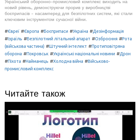
Український оборонно-промисловий комплекс виходить на
новий рівень, демонструючи прорив у виробництві
боєприпасів - насамперед для безпілотних систем, які стали
ключовим інструментом сучасної війни.
#
#
#
#
#
Євреї
Європа
Боєприпаси
Україна
Дезінформація
#
#
#
#
Ізраїль
Безпілотний літальний апарат
Озброєння
Рота
#
#
(військова частина)
Штучний інтелект
Протиповітряна
#
#
#
оборона
Покровськ
Українські національні новини
Дрон
#
#
#
#
Піхота
Найманець
Холодна війна
Військово-
промисловий комплекс
Читайте також