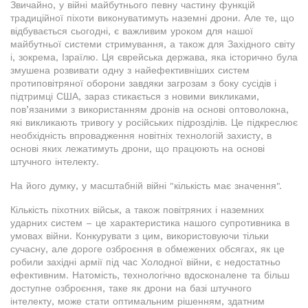
Звичайно, у війні майбутнього певну частину функцій
традиційної піхоти виконуватимуть наземні дрони. Але те, що
відбувається сьогодні, є важливим уроком для нашої
майбутньої системи стримування, а також для Західного світу
і, зокрема, Ізраїлю. Ця єврейська держава, яка історично була
змушена розвивати одну з найефективніших систем
протиповітряної оборони завдяки загрозам з боку сусідів і
підтримці США, зараз стикається з новими викликами,
пов’язаними з використанням дронів на основі оптоволокна,
які викликають тривогу у російських підрозділів. Це підкреслює
необхідність впровадження новітніх технологій захисту, в
основі яких лежатимуть дрони, що працюють на основі
штучного інтелекту.
На його думку, у масштабній війні "кількість має значення".
Кількість піхотних військ, а також повітряних і наземних
ударних систем – це характеристика нашого супротивника в
умовах війни. Конкурувати з цим, використовуючи тільки
сучасну, але дороге озброєння в обмежених обсягах, як це
робили західні армії під час Холодної війни, є недостатньо
ефективним. Натомість, технологічно вдосконалене та більш
доступне озброєння, таке як дрони на базі штучного
інтелекту, може стати оптимальним рішенням, здатним