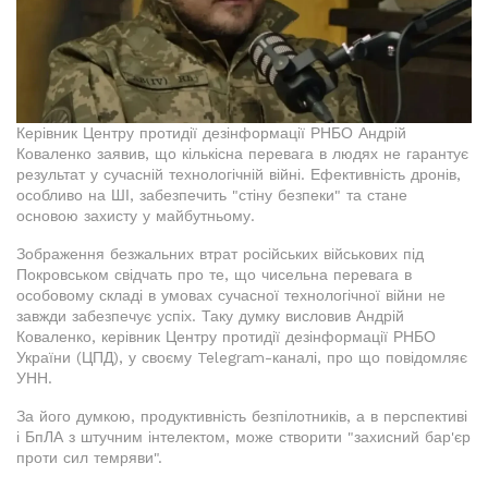
Керівник Центру протидії дезінформації РНБО Андрій
Коваленко заявив, що кількісна перевага в людях не гарантує
результат у сучасній технологічній війні. Ефективність дронів,
особливо на ШІ, забезпечить "стіну безпеки" та стане
основою захисту у майбутньому.
Зображення безжальних втрат російських військових під
Покровськом свідчать про те, що чисельна перевага в
особовому складі в умовах сучасної технологічної війни не
завжди забезпечує успіх. Таку думку висловив Андрій
Коваленко, керівник Центру протидії дезінформації РНБО
України (ЦПД), у своєму Telegram-каналі, про що повідомляє
УНН.
За його думкою, продуктивність безпілотників, а в перспективі
і БпЛА з штучним інтелектом, може створити "захисний бар'єр
проти сил темряви".