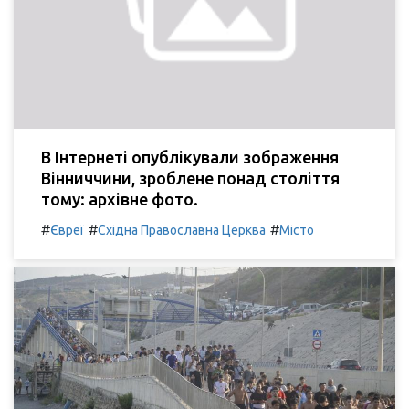
В Інтернеті опублікували зображення
Вінниччини, зроблене понад століття
тому: архівне фото.
#
#
#
Євреї
Східна Православна Церква
Місто