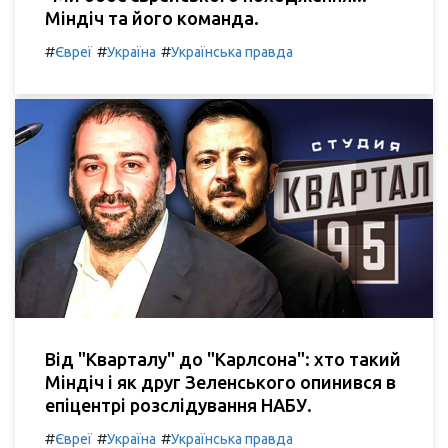
Міндіч та його команда.
#
#
#
Євреї
Україна
Українська правда
Від "Кварталу" до "Карлсона": хто такий
Міндіч і як друг Зеленського опинився в
епіцентрі розслідування НАБУ.
#
#
#
Євреї
Україна
Українська правда