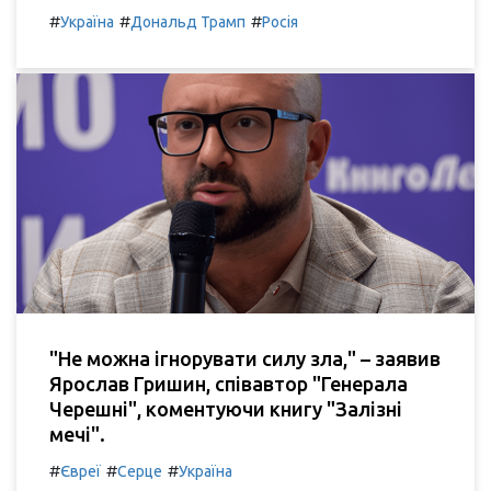
#
#
#
Україна
Дональд Трамп
Росія
"Не можна ігнорувати силу зла," – заявив
Ярослав Гришин, співавтор "Генерала
Черешні", коментуючи книгу "Залізні
мечі".
#
#
#
Євреї
Серце
Україна