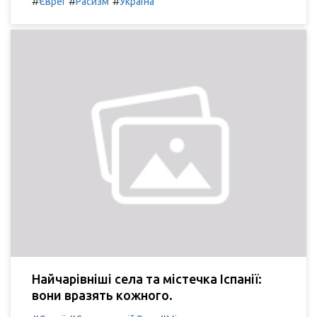
#
#
#
Євреї
Расизм
Україна
Найчарівніші села та містечка Іспанії:
вони вразять кожного.