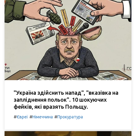
"Україна здійснить напад", "вказівка на
запліднення польок". 10 шокуючих
фейків, які вразять Польщу.
#
#
#
Євреї
Німеччина
Прокуратура