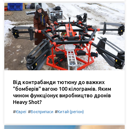
Від контрабанди тютюну до важких
"бомберів" вагою 100 кілограмів. Яким
чином функціонує виробництво дронів
Heavy Shot?
#
#
#
Євреї
Боєприпаси
Китай (регіон)