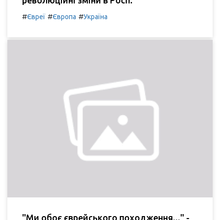
революційні зміни в Росії.
#
#
#
Євреї
Європа
Україна
"Ми обоє єврейського походження..." -