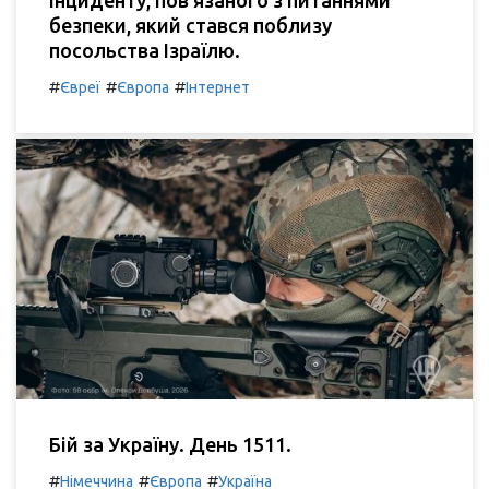
інциденту, пов'язаного з питаннями
безпеки, який стався поблизу
посольства Ізраїлю.
#
#
#
Євреї
Європа
Інтернет
Бій за Україну. День 1511.
#
#
#
Німеччина
Європа
Україна