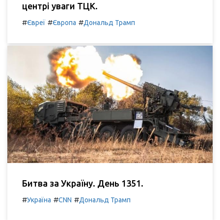
центрі уваги ТЦК.
#
#
#
Євреї
Європа
Дональд Трамп
Битва за Україну. День 1351.
#
#
#
Україна
CNN
Дональд Трамп