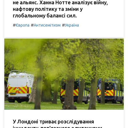
не альянс. Ханна Нотте аналізує війну,
нафтову політику та зміни у
глобальному балансі сил.
#
#
#
Європа
Антисемітизм
Україна
У Лондоні триває розслідування