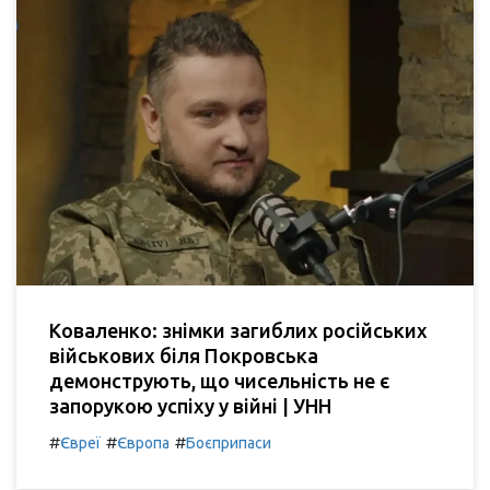
Коваленко: знімки загиблих російських
військових біля Покровська
демонструють, що чисельність не є
запорукою успіху у війні | УНН
#
#
#
Євреї
Європа
Боєприпаси