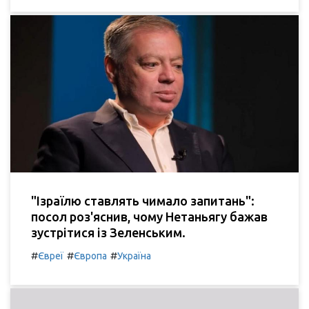
"Ізраїлю ставлять чимало запитань":
посол роз'яснив, чому Нетаньягу бажав
зустрітися із Зеленським.
#
#
#
Євреї
Європа
Україна