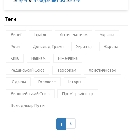
#
#
#
Євреї
Стародавній Рим
Місто
Теги
Євреї
Ізраїль
Антисемітизм
Україна
Росія
Дональд Трамп
Українці
Європа
Київ
Нацизм
Німеччина
Радянський Союз
Тероризм
Християнство
Юдаїзм
Голокост
Історія
Європейський Союз
Прем'єр-міністр
Володимир Путін
1
2