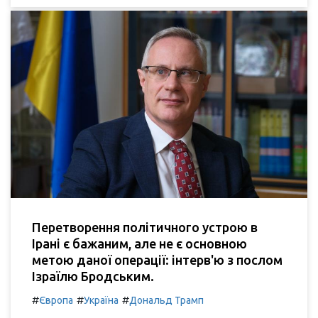
Перетворення політичного устрою в
Ірані є бажаним, але не є основною
метою даної операції: інтерв'ю з послом
Ізраїлю Бродським.
#
#
#
Європа
Україна
Дональд Трамп