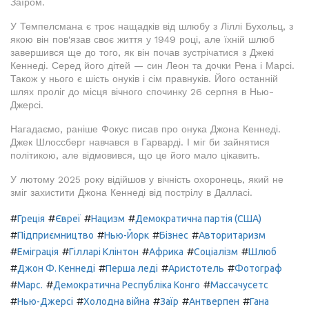
Заїром.
У Темпелсмана є троє нащадків від шлюбу з Ліллі Бухольц, з
якою він пов'язав своє життя у 1949 році, але їхній шлюб
завершився ще до того, як він почав зустрічатися з Джекі
Кеннеді. Серед його дітей — син Леон та дочки Рена і Марсі.
Також у нього є шість онуків і сім правнуків. Його останній
шлях проліг до місця вічного спочинку 26 серпня в Нью-
Джерсі.
Нагадаємо, раніше Фокус писав про онука Джона Кеннеді.
Джек Шлоссберг навчався в Гарварді. І міг би зайнятися
політикою, але відмовився, що це його мало цікавить.
У лютому 2025 року відійшов у вічність охоронець, який не
зміг захистити Джона Кеннеді від пострілу в Далласі.
#
#
#
#
Греція
Євреї
Нацизм
Демократична партія (США)
#
#
#
#
Підприємництво
Нью-Йорк
Бізнес
Авторитаризм
#
#
#
#
#
Еміграція
Гілларі Клінтон
Африка
Соціалізм
Шлюб
#
#
#
#
Джон Ф. Кеннеді
Перша леді
Аристотель
Фотограф
#
#
#
Марс.
Демократична Республіка Конго
Массачусетс
#
#
#
#
#
Нью-Джерсі
Холодна війна
Заїр
Антверпен
Гана