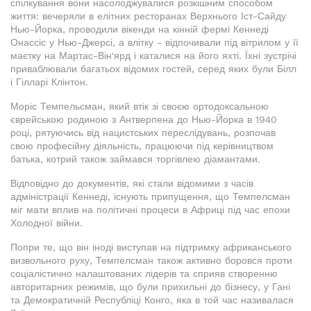
спілкування вони насолоджувалися розкішним способом
життя: вечеряли в елітних ресторанах Верхнього Іст-Сайду
Нью-Йорка, проводили вікенди на кінній фермі Кеннеді
Онассіс у Нью-Джерсі, а влітку - відпочивали під вітрилом у її
маєтку на Мартас-Він'ярд і каталися на його яхті. Їхні зустрічі
приваблювали багатьох відомих гостей, серед яких були Білл
і Гілларі Клінтон.
Моріс Темпельсман, який втік зі своєю ортодоксальною
єврейською родиною з Антверпена до Нью-Йорка в 1940
році, рятуючись від нацистських переслідувань, розпочав
свою професійну діяльність, працюючи під керівництвом
батька, котрий також займався торгівлею діамантами.
Відповідно до документів, які стали відомими з часів
адміністрації Кеннеді, існують припущення, що Темпелсман
міг мати вплив на політичні процеси в Африці під час епохи
Холодної війни.
Попри те, що він іноді виступав на підтримку африканського
визвольного руху, Темпелсман також активно боровся проти
соціалістично налаштованих лідерів та сприяв створенню
авторитарних режимів, що були прихильні до бізнесу, у Гані
та Демократичній Республіці Конго, яка в той час називалася