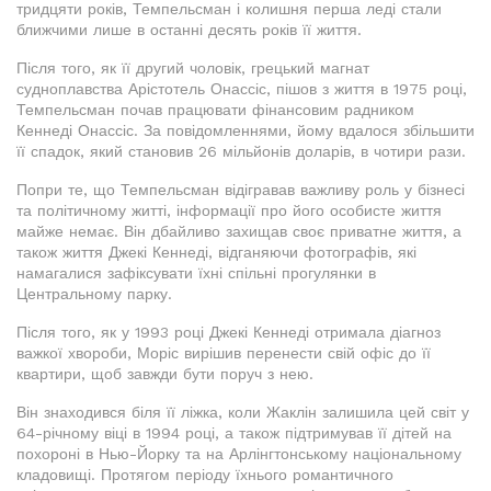
тридцяти років, Темпельсман і колишня перша леді стали
ближчими лише в останні десять років її життя.
Після того, як її другий чоловік, грецький магнат
судноплавства Арістотель Онассіс, пішов з життя в 1975 році,
Темпельсман почав працювати фінансовим радником
Кеннеді Онассіс. За повідомленнями, йому вдалося збільшити
її спадок, який становив 26 мільйонів доларів, в чотири рази.
Попри те, що Темпельсман відігравав важливу роль у бізнесі
та політичному житті, інформації про його особисте життя
майже немає. Він дбайливо захищав своє приватне життя, а
також життя Джекі Кеннеді, відганяючи фотографів, які
намагалися зафіксувати їхні спільні прогулянки в
Центральному парку.
Після того, як у 1993 році Джекі Кеннеді отримала діагноз
важкої хвороби, Моріс вирішив перенести свій офіс до її
квартири, щоб завжди бути поруч з нею.
Він знаходився біля її ліжка, коли Жаклін залишила цей світ у
64-річному віці в 1994 році, а також підтримував її дітей на
похороні в Нью-Йорку та на Арлінгтонському національному
кладовищі. Протягом періоду їхнього романтичного