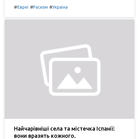
#
#
#
Євреї
Расизм
Україна
Найчарівніші села та містечка Іспанії:
вони вразять кожного.