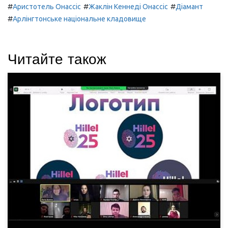
#
#
#
Аристотель Онассіс
Жаклін Кеннеді Онассіс
Діамант
#
Арлінгтонське національне кладовище
Читайте також