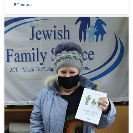
#
Община