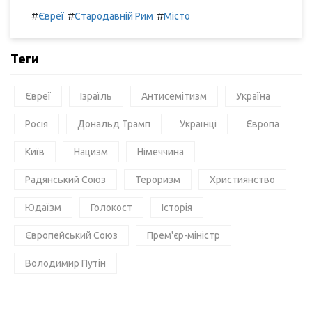
#
#
#
Євреї
Стародавній Рим
Місто
Теги
Євреї
Ізраїль
Антисемітизм
Україна
Росія
Дональд Трамп
Українці
Європа
Київ
Нацизм
Німеччина
Радянський Союз
Тероризм
Християнство
Юдаїзм
Голокост
Історія
Європейський Союз
Прем'єр-міністр
Володимир Путін