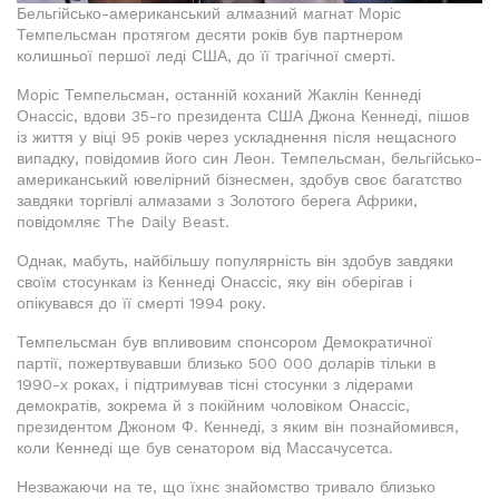
Бельгійсько-американський алмазний магнат Моріс
Темпельсман протягом десяти років був партнером
колишньої першої леді США, до її трагічної смерті.
Моріс Темпельсман, останній коханий Жаклін Кеннеді
Онассіс, вдови 35-го президента США Джона Кеннеді, пішов
із життя у віці 95 років через ускладнення після нещасного
випадку, повідомив його син Леон. Темпельсман, бельгійсько-
американський ювелірний бізнесмен, здобув своє багатство
завдяки торгівлі алмазами з Золотого берега Африки,
повідомляє The Daily Beast.
Однак, мабуть, найбільшу популярність він здобув завдяки
своїм стосункам із Кеннеді Онассіс, яку він оберігав і
опікувався до її смерті 1994 року.
Темпельсман був впливовим спонсором Демократичної
партії, пожертвувавши близько 500 000 доларів тільки в
1990-х роках, і підтримував тісні стосунки з лідерами
демократів, зокрема й з покійним чоловіком Онассіс,
президентом Джоном Ф. Кеннеді, з яким він познайомився,
коли Кеннеді ще був сенатором від Массачусетса.
Незважаючи на те, що їхнє знайомство тривало близько