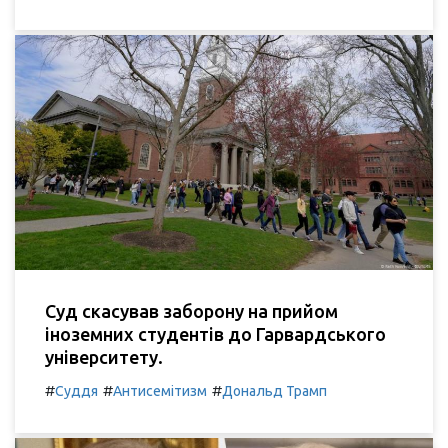
Суд скасував заборону на прийом
іноземних студентів до Гарвардського
університету.
#
#
#
Суддя
Антисемітизм
Дональд Трамп