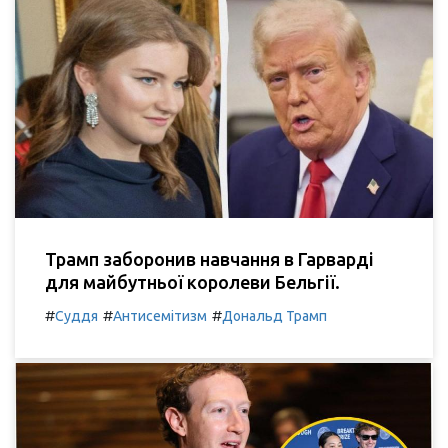
Трамп заборонив навчання в Гарварді
для майбутньої королеви Бельгії.
#
#
#
Суддя
Антисемітизм
Дональд Трамп