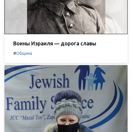
Воины Израиля — дорога славы
#
Община