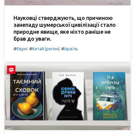
Науковці стверджують, що причиною
занепаду шумерської цивілізації стало
природне явище, яке ніхто раніше не
брав до уваги.
#
#
#
Євреї
Китай (регіон)
Ізраїль