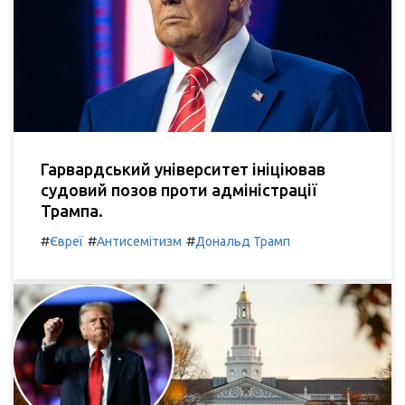
Гарвардський університет ініціював
судовий позов проти адміністрації
Трампа.
#
#
#
Євреї
Антисемітизм
Дональд Трамп