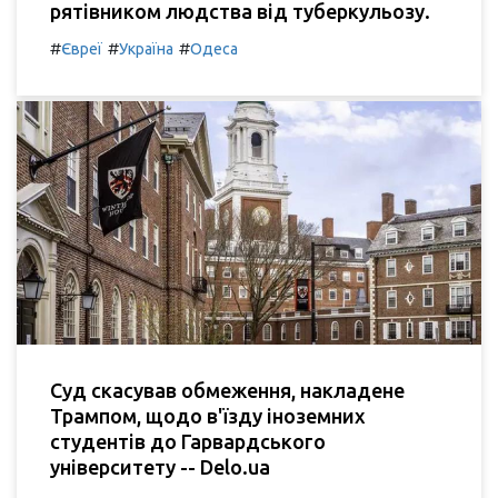
рятівником людства від туберкульозу.
#
#
#
Євреї
Україна
Одеса
Суд скасував обмеження, накладене
Трампом, щодо в'їзду іноземних
студентів до Гарвардського
університету -- Delo.ua