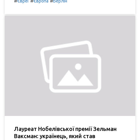
#
#
#
Євреї
Європа
Берлін
Лауреат Нобелівської премії Зельман
Ваксман: українець, який став