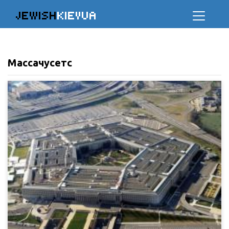
JEWISH
KIEVUA
Массачусетс