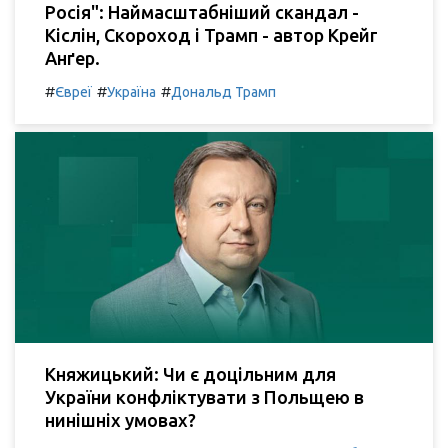
Росія": Наймасштабніший скандал -
Кіслін, Скороход і Трамп - автор Крейг
Анґер.
#
#
#
Євреї
Україна
Дональд Трамп
Княжицький: Чи є доцільним для
України конфліктувати з Польщею в
нинішніх умовах?