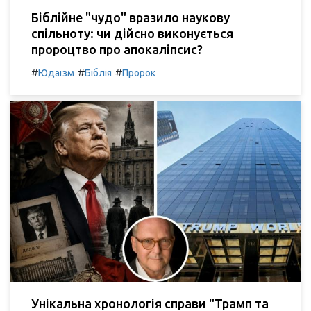
Біблійне "чудо" вразило наукову
спільноту: чи дійсно виконується
пророцтво про апокаліпсис?
#
#
#
Юдаїзм
Біблія
Пророк
Унікальна хронологія справи "Трамп та