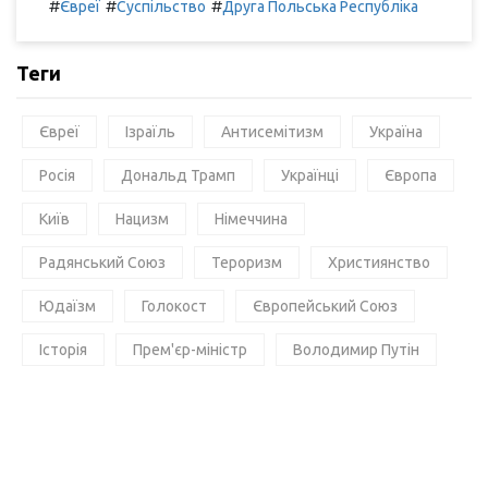
#
#
#
Євреї
Суспільство
Друга Польська Республіка
Теги
Євреї
Ізраїль
Антисемітизм
Україна
Росія
Дональд Трамп
Українці
Європа
Київ
Нацизм
Німеччина
Радянський Союз
Тероризм
Християнство
Юдаїзм
Голокост
Європейський Союз
Історія
Прем'єр-міністр
Володимир Путін