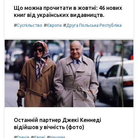
Що можна прочитати в жовтні: 46 нових
книг від українських видавництв.
#
#
#
Суспільство
Європа
Друга Польська Республіка
Останній партнер Джекі Кеннеді
відійшов у вічність (фото)
#
#
#
Греція
Євреї
Нацизм