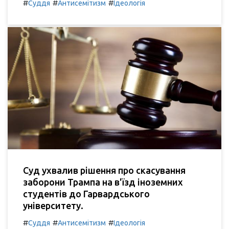
#
#
#
Суддя
Антисемітизм
Ідеологія
Суд ухвалив рішення про скасування
заборони Трампа на в'їзд іноземних
студентів до Гарвардського
університету.
#
#
#
Суддя
Антисемітизм
Ідеологія