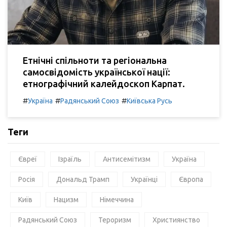
Етнічні спільноти та регіональна
самосвідомість української нації:
етнографічний калейдоскоп Карпат.
#
#
#
Україна
Радянський Союз
Київська Русь
Теги
Євреї
Ізраїль
Антисемітизм
Україна
Росія
Дональд Трамп
Українці
Європа
Київ
Нацизм
Німеччина
Радянський Союз
Тероризм
Християнство