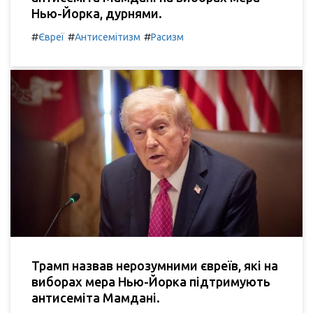
Нью-Йорка, дурнями.
#
#
#
Євреї
Антисемітизм
Расизм
Трамп назвав нерозумними євреїв, які на
виборах мера Нью-Йорка підтримують
антисеміта Мамдані.