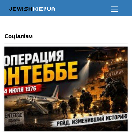
JEWISH
KIEVUA
Соціалізм