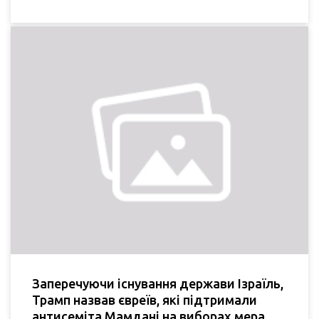
Заперечуючи існування держави Ізраїль,
Трамп назвав євреїв, які підтримали
антисеміта Мамдані на виборах мера