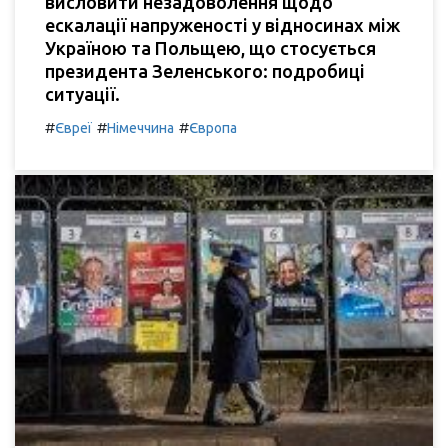
висловити незадоволення щодо
ескалації напруженості у відносинах між
Україною та Польщею, що стосується
президента Зеленського: подробиці
ситуації.
#
#
#
Євреї
Німеччина
Європа