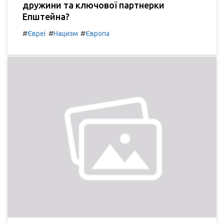
дружини та ключової партнерки
Епштейна?
#
#
#
Євреї
Нацизм
Європа