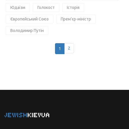
Юдаїзм
Голокост
Історія
Європейський Союз
Прем'єр-міністр
Володимир Путін
1
2
JEWISH
KIEVUA