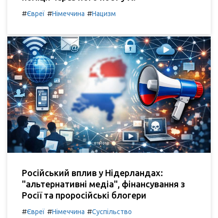
#
#
#
Євреї
Німеччина
Нацизм
Російський вплив у Нідерландах:
"альтернативні медіа", фінансування з
Росії та проросійські блогери
#
#
#
Євреї
Німеччина
Суспільство