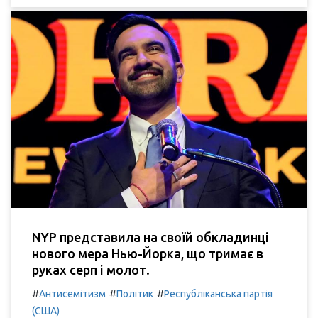
NYP представила на своїй обкладинці
нового мера Нью-Йорка, що тримає в
руках серп і молот.
#
#
#
Антисемітизм
Політик
Республіканська партія
(США)