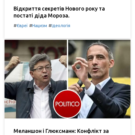
Відкриття секретів Нового року та
постаті діда Мороза.
#
#
#
Євреї
Нацизм
Ідеологія
Меланшон і Глюксманн: Конфлікт за