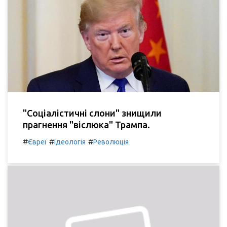
"Соціалістичні слони" знищили
прагнення "віслюка" Трампа.
#
#
#
Євреї
Ідеологія
Революція