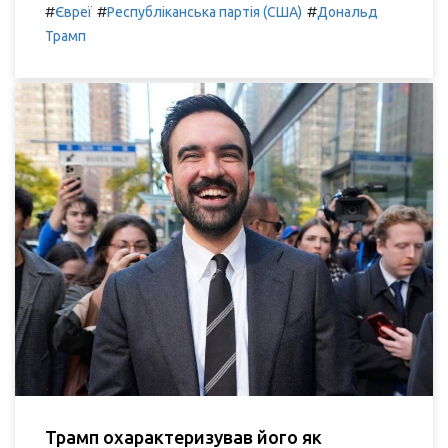
#
#
#
Євреї
Республіканська партія (США)
Дональд
Трамп
Трамп охарактеризував його як