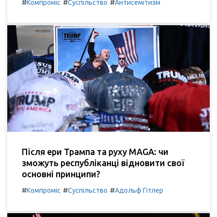
#
#
#
Компроміс
Суспільство
Антисемітизм
Після ери Трампа та руху MAGA: чи
зможуть республіканці відновити свої
основні принципи?
#
#
#
Компроміс
Суспільство
Адольф Гітлер