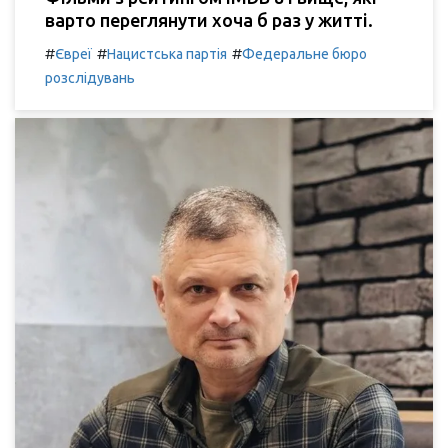
варто переглянути хоча б раз у житті.
#
#
#
Євреї
Нацистська партія
Федеральне бюро
розслідувань