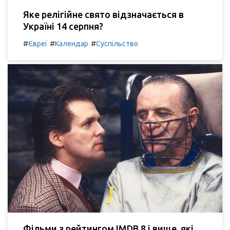
Яке релігійне свято відзначається в
Україні 14 серпня?
#
#
#
Євреї
Календар
Суспільство
Фільми з рейтингом IMDB 8 і вище, які