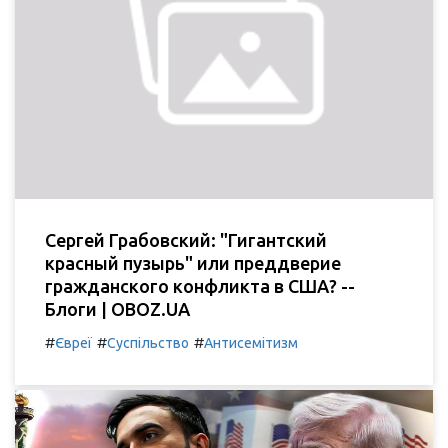
Сергей Грабовский: "Гигантский
красный пузырь" или преддверие
гражданского конфликта в США? --
Блоги | OBOZ.UA
#
#
#
Євреї
Суспільство
Антисемітизм