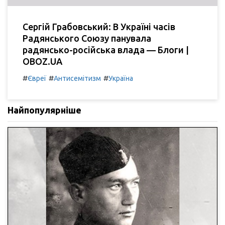
Сергій Грабовський: В Україні часів
Радянського Союзу панувала
радянсько-російська влада — Блоги |
OBOZ.UA
#
#
#
Євреї
Антисемітизм
Україна
Найпопулярніше