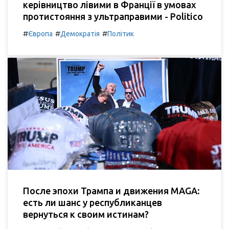
керівництво лівими в Франції в умовах
протистояння з ультраправими - Politico
#
#
#
Європа
Демократія
Політик
После эпохи Трампа и движения MAGA:
есть ли шанс у республиканцев
вернуться к своим истинам?