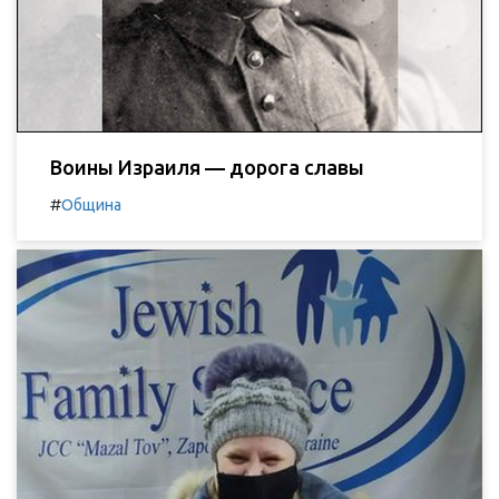
Воины Израиля — дорога славы
#
Община