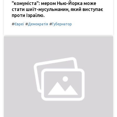
"комуніста": мером Нью-Йорка може
стати шиїт-мусульманин, який виступає
проти Ізраїлю.
#
#
#
Євреї
Демократія
Губернатор