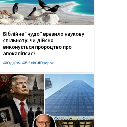
Біблійне "чудо" вразило наукову
спільноту: чи дійсно
виконується пророцтво про
апокаліпсис?
#
#
#
Юдаїзм
Біблія
Пророк