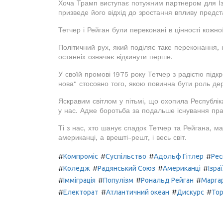
Хоча Трамп виступає потужним партнером для Ізр
призведе його відхід до зростання впливу предст
Тетчер і Рейган були переконані в цінності кожної
Політичний рух, який поділяє таке переконання,
останніх означає відкинути перше.
У своїй промові 1975 року Тетчер з радістю підк
нова" стосовно того, якою повинна бути роль дер
Яскравим світлом у пітьмі, що охопила Республіка
у нас. Адже боротьба за подальше існування пра
Ті з нас, хто шанує спадок Тетчер та Рейгана, ма
американці, а врешті-решт, і весь світ.
#
#
#
#
Компроміс
Суспільство
Адольф Гітлер
Рес
#
#
#
#
Коледж
Радянський Союз
Американці
Ізра
#
#
#
#
Імміграція
Популізм
Рональд Рейган
Марга
#
#
#
#
Електорат
Атлантичний океан
Дискурс
Тор