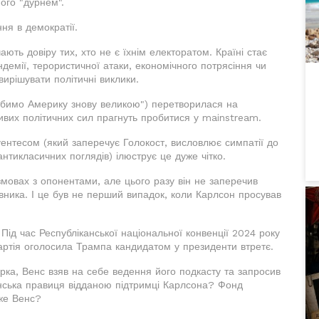
його "дурнем".
ння в демократії.
ають довіру тих, хто не є їхнім електоратом. Країні стає
демії, терористичної атаки, економічного потрясіння чи
вирішувати політичні виклики.
обимо Америку знову великою") перетворилася на
ивих політичних сил прагнуть пробитися у mainstream.
нтесом (який заперечує Голокост, висловлює симпатії до
антикласичних поглядів) ілюструє це дуже чітко.
змовах з опонентами, але цього разу він не заперечив
овника. І це був не перший випадок, коли Карлсон просував
ід час Республіканської національної конвенції 2024 року
партія оголосила Трампа кандидатом у президенти втретє.
Кірка, Венс взяв на себе ведення його подкасту та запросив
анська правиця відданою підтримці Карлсона? Фонд
аже Венс?