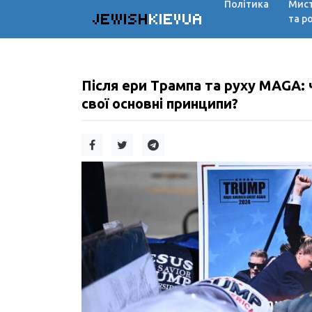
Політика
Мис
JEWISH
KIEVUA
та р
Після ери Трампа та руху MAGA: 
свої основні принципи?