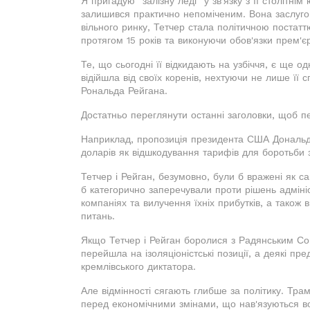
Я пригадую "залізну леді" у зв'язку з її столітні
залишився практично непоміченим. Вона заслуго
вільного ринку, Тетчер стала політичною постат
протягом 15 років та виконуючи обов'язки прем'єр
Те, що сьогодні її відкидають на узбіччя, є ще о
відійшла від своїх коренів, нехтуючи не лише її
Рональда Рейгана.
Достатньо переглянути останні заголовки, щоб п
Наприклад, пропозиція президента США Дональд
доларів як відшкодування тарифів для боротьби 
Тетчер і Рейган, безумовно, були б вражені як с
б категорично заперечували проти рішень адміні
компаніях та вилучення їхніх прибутків, а також 
питань.
Якщо Тетчер і Рейган боролися з Радянським Союз
перейшла на ізоляціоністські позиції, а деякі пр
кремлівського диктатора.
Але відмінності сягають глибше за політику. Тр
перед економічними змінами, що нав'язуються в