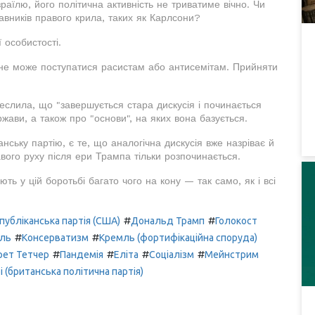
аїлю, його політична активність не триватиме вічно. Чи
авників правого крила, таких як Карлсони?
 особистості.
 не може поступатися расистам або антисемітам. Прийняти
реслила, що "завершується стара дискусія і починається
жави, а також про "основи", на яких вона базується.
нську партію, є те, що аналогічна дискусія вже назріває й
вого руху після ери Трампа тільки розпочинається.
ють у цій боротьбі багато чого на кону — так само, як і всі
#
#
публіканська партія (США)
Дональд Трамп
Голокост
#
#
їль
Консерватизм
Кремль (фортифікаційна споруда)
#
#
#
#
рет Тетчер
Пандемія
Еліта
Соціалізм
Мейнстрим
і (британська політична партія)