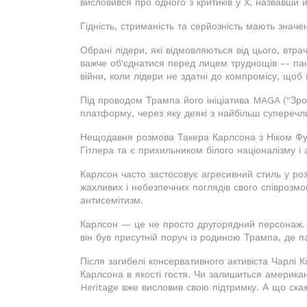
висловився про одного з критиків у X, назвавши 
Гідність, стриманість та серйозність мають значе
Обрані лідери, які відмовляються від цього, втрач
важче об'єднатися перед лицем труднощів -- пан
війни, коли лідери не здатні до компромісу, щоб 
Під проводом Трампа його ініціатива MAGA ("Зр
платформу, через яку деякі з найбільш суперечл
Нещодавня розмова Такера Карлсона з Ніком Фуе
Гітлера та є прихильником білого націоналізму і 
Карлсон часто застосовує агресивний стиль у ро
жахливих і небезпечних поглядів свого співрозм
антисемітизм.
Карлсон — це не просто другорядний персонаж. П
він був присутній поруч із родиною Трампа, де 
Після загибелі консервативного активіста Чарлі 
Карлсона в якості гостя. Чи залишиться америк
Heritage вже висловив свою підтримку. А що ск