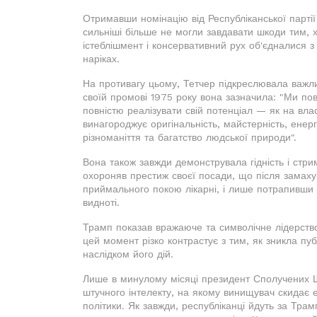
Отримавши номінацію від Республіканської партії 
сильніші більше не могли завдавати шкоди тим, х
істеблішмент і консервативний рух об'єдналися з
наріках.
На противагу цьому, Тетчер підкреслювала важлив
своїй промові 1975 року вона зазначила: "Ми по
повністю реалізувати свій потенціал — як на власн
винагороджує оригінальність, майстерність, ене
різноманіття та багатство людської природи".
Вона також завжди демонструвала гідність і стри
охороняв престиж своєї посади, що після замаху
приймального покою лікарні, і лише потрапивши 
видноті.
Трамп показав вражаюче та символічне лідерство
цей момент різко контрастує з тим, як зникла пуб
наслідком його дій.
Лише в минулому місяці президент Сполучених Ш
штучного інтелекту, на якому винищувач скидає 
політики. Як завжди, республіканці йдуть за Тр