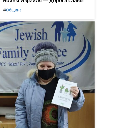
Воины Израиля — дорога славы
#
Община