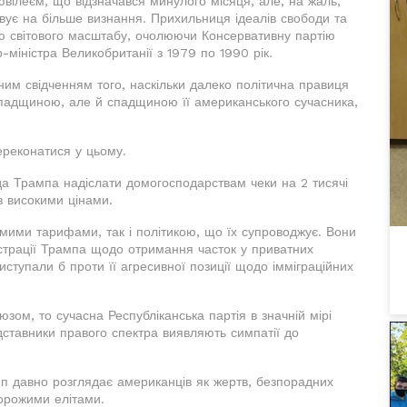
м ювілеєм, що відзначався минулого місяця, але, на жаль,
вує на більше визнання. Прихильниця ідеалів свободи та
тю світового масштабу, очолюючи Консервативну партію
-міністра Великобританії з 1979 по 1990 рік.
дним свідченням того, наскільки далеко політична правиця
 спадщиною, але й спадщиною її американського сучасника,
ереконатися у цьому.
а Трампа надіслати домогосподарствам чеки на 2 тисячі
з високими цінами.
амими тарифами, так і політикою, що їх супроводжує. Вони
страції Трампа щодо отримання часток у приватних
виступали б проти її агресивної позиції щодо імміграційних
ом, то сучасна Республіканська партія в значній мірі
едставники правого спектра виявляють симпатії до
амп давно розглядає американців як жертв, безпорадних
орожими елітами.