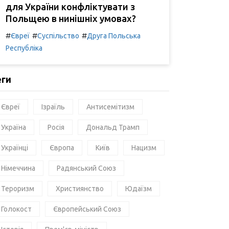
для України конфліктувати з
Польщею в нинішніх умовах?
#
#
#
Євреї
Суспільство
Друга Польська
Республіка
еги
Євреї
Ізраїль
Антисемітизм
Україна
Росія
Дональд Трамп
Українці
Європа
Київ
Нацизм
Німеччина
Радянський Союз
Тероризм
Християнство
Юдаїзм
Голокост
Європейський Союз