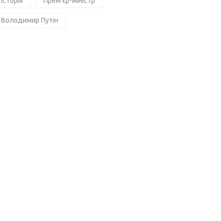
Історія
Прем'єр-міністр
Володимир Путін