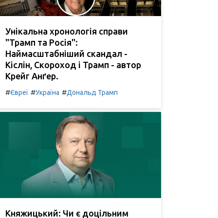
Унікальна хронологія справи
"Трамп та Росія":
Наймасштабніший скандал -
Кіслін, Скороход і Трамп - автор
Крейг Анґер.
#
#
#
Євреї
Україна
Дональд Трамп
Княжицький: Чи є доцільним