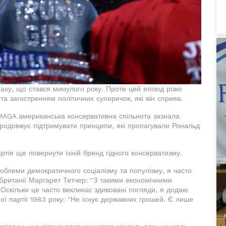
маху, що стався минулого року. Проте цей епізод різко
та загостренням політичних суперечок, які він сприяв.
MAGA американська консервативна спільнота зазнала
 продовжує підтримувати принципи, які пропагували Рональд
ртія ще повернути їхній бренд гідного консерватизму.
облеми демократичного соціалізму та популізму, я часто
Британії Маргарет Тетчер: "З такими економічними
. Оскільки це часто викликає здивовані погляди, я додаю
ої партії 1983 року: "Не існує державних грошей. Є лише