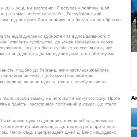
у 2016 році, він висловив: "Я вступив у політику, щоб
то не в змозі постояти за себе". Республіканський
 ним, підтримуючи його політику, що базується на образах і
ість індивідуальних здібностей та відповідальності. У
винні створити суспільство, де кожен громадянин зможе
у користь, так і на благо суспільства; суспільство, яке
ргію та ощадливість; де ми підтримуємо, а не обмежуємо
маність, подібно до Рейгана, який настільки дбайливо
 наполягав на тому, щоб самостійно зайти до
всередину, впав на підлогу, вже не перебуваючи на
А
 після спроби замаху на його життя минулого року. Проте
лічна гідність і загострився політичний дискурс, що стало
татів презентував відеоролик, створений за допомогою
екскременти на американців, що протестують проти його
ампом. Наприклад, віцепрезидент Джей Ді Венс нещодавно