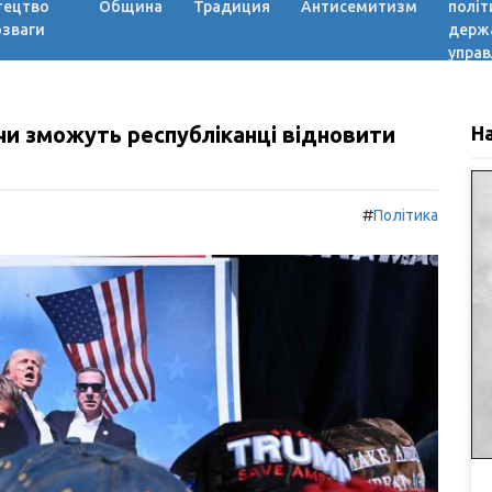
тецтво
Община
Традиция
Антисемитизм
політ
озваги
держ
управ
чи зможуть республіканці відновити
Н
#
Політика