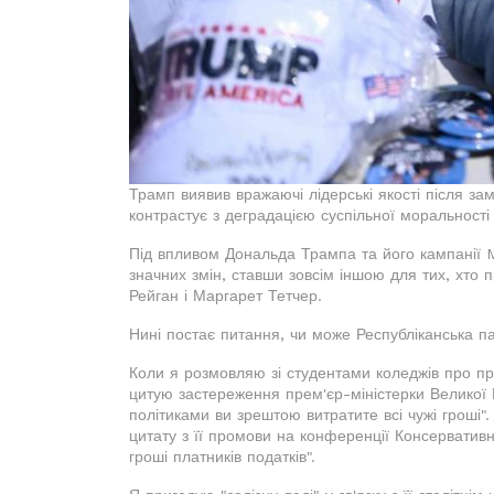
Трамп виявив вражаючі лідерські якості після за
контрастує з деградацією суспільної моральності 
Під впливом Дональда Трампа та його кампанії 
значних змін, ставши зовсім іншою для тих, хто
Рейган і Маргарет Тетчер.
Нині постає питання, чи може Республіканська па
Коли я розмовляю зі студентами коледжів про пр
цитую застереження прем'єр-міністерки Великої 
політиками ви зрештою витратите всі чужі гроші"
цитату з її промови на конференції Консервативн
гроші платників податків".