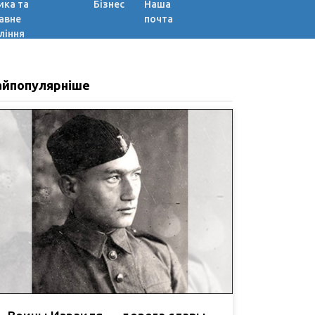
ика та
Бізнес
Наша
авне
почта
ління
айпопулярніше